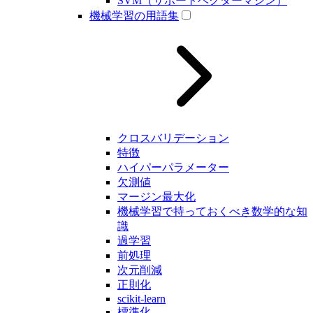
SVM（サポートベクターマシン）
機械学習の用語集
クロスバリデーション
特徴
ハイパーパラメーター
欠測値
マージン最大化
機械学習で持っておくべき数学的な知
識
過学習
前処理
次元削減
正則化
scikit-learn
標準化