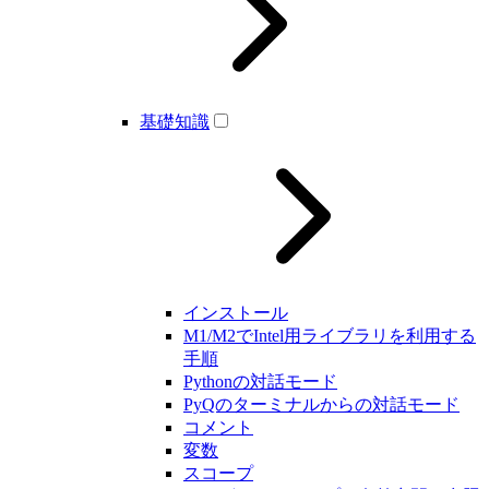
基礎知識
インストール
M1/M2でIntel用ライブラリを利用する
手順
Pythonの対話モード
PyQのターミナルからの対話モード
コメント
変数
スコープ