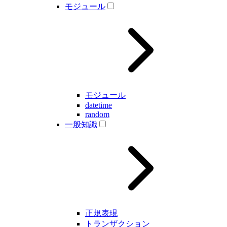
モジュール
モジュール
datetime
random
一般知識
正規表現
トランザクション