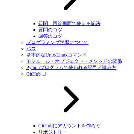
質問、回答画面で使える記法
質問のコツ
回答のコツ
プログラミング学習について
パス
基本的なUnix/Linuxコマンド
モジュール・オブジェクト・メソッドの関係
Pythonプログラムで使われる記号と読み方
GitHub
GitHubにアカウントを作ろう
リポジトリー