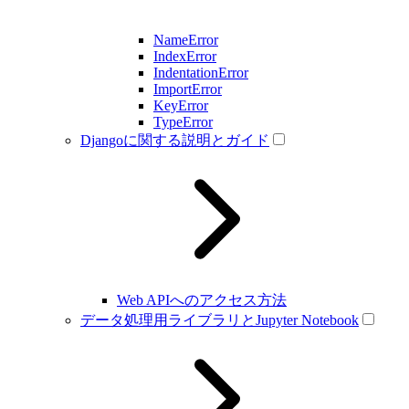
NameError
IndexError
IndentationError
ImportError
KeyError
TypeError
Djangoに関する説明とガイド
Web APIへのアクセス方法
データ処理用ライブラリとJupyter Notebook