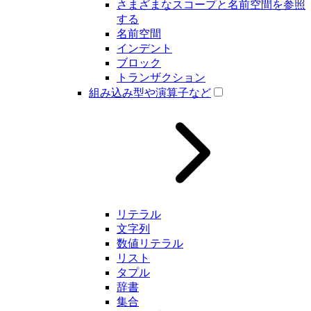
さまざまなスコープと名前空間を参照
する
名前空間
インデント
ブロック
トランザクション
組み込み型や演算子など
リテラル
文字列
数値リテラル
リスト
タプル
辞書
集合