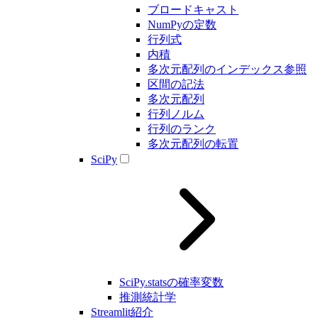
ブロードキャスト
NumPyの定数
行列式
内積
多次元配列のインデックス参照
区間の記法
多次元配列
行列ノルム
行列のランク
多次元配列の転置
SciPy
SciPy.statsの確率変数
推測統計学
Streamlit紹介