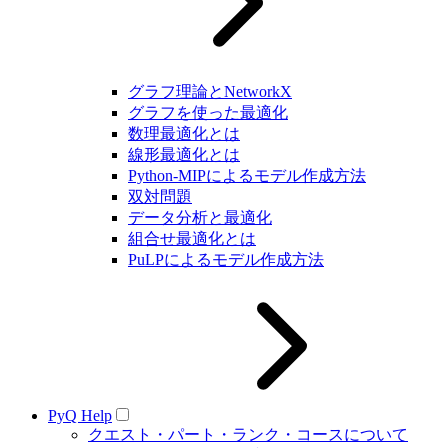
グラフ理論とNetworkX
グラフを使った最適化
数理最適化とは
線形最適化とは
Python-MIPによるモデル作成方法
双対問題
データ分析と最適化
組合せ最適化とは
PuLPによるモデル作成方法
PyQ Help
クエスト・パート・ランク・コースについて