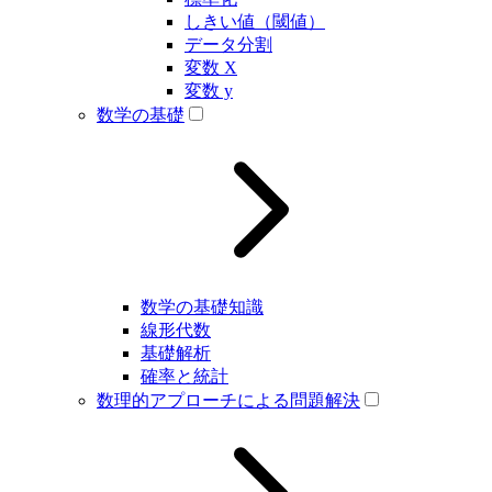
しきい値（閾値）
データ分割
変数 X
変数 y
数学の基礎
数学の基礎知識
線形代数
基礎解析
確率と統計
数理的アプローチによる問題解決