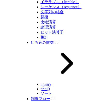
イテラブル（Iterable）
シーケンス（sequence）
文字列の結合
算術
比較演算
論理演算
ビット演算子
集計
組み込み関数
input()
print()
ソート
制御フロー