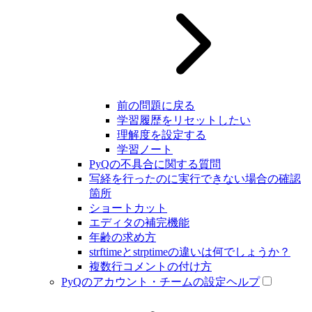
前の問題に戻る
学習履歴をリセットしたい
理解度を設定する
学習ノート
PyQの不具合に関する質問
写経を行ったのに実行できない場合の確認
箇所
ショートカット
エディタの補完機能
年齢の求め方
strftimeとstrptimeの違いは何でしょうか？
複数行コメントの付け方
PyQのアカウント・チームの設定ヘルプ