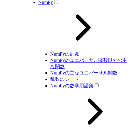
NumPy
NumPyの乱数
NumPyのユニバーサル関数以外の主
な関数
NumPyの主なユニバーサル関数
乱数のシード
NumPyの数学用語集