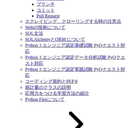
ブランチ
コミット
Pull Request
スクレイピング、クローリングする時の注意点
Webの技術について
SQL文法
SQLAlchemyとORM について
Python 3 エンジニア認定基礎試験 PyQクエスト対
応
Python 3 エンジニア認定データ分析試験 PyQクエ
スト対応
Python 3 エンジニア認定実践試験 PyQクエスト対
応
コーディング規約とPEP 8
統計量のクラスの説明
応用力をつける学習方法の紹介
Python Fireについて