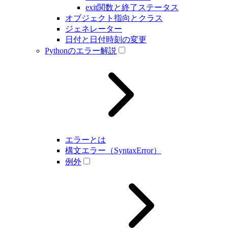
exit関数と終了ステータス
オブジェクト指向とクラス
ジェネレーター
日付と日付時刻の変更
Pythonのエラー解説
エラーとは
構文エラー（SyntaxError）
例外