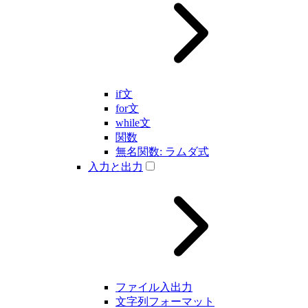
if文
for文
while文
関数
無名関数: ラムダ式
入力と出力
ファイル入出力
文字列フォーマット