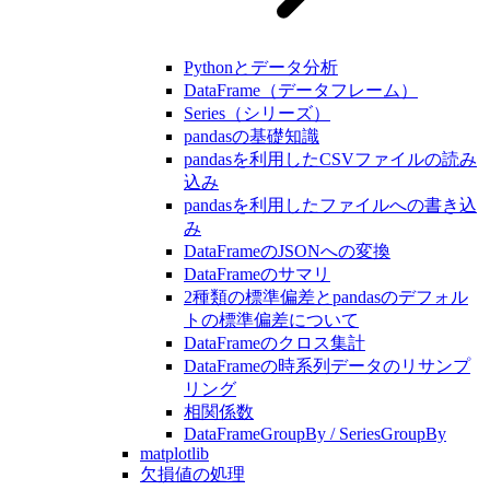
Pythonとデータ分析
DataFrame（データフレーム）
Series（シリーズ）
pandasの基礎知識
pandasを利用したCSVファイルの読み
込み
pandasを利用したファイルへの書き込
み
DataFrameのJSONへの変換
DataFrameのサマリ
2種類の標準偏差とpandasのデフォル
トの標準偏差について
DataFrameのクロス集計
DataFrameの時系列データのリサンプ
リング
相関係数
DataFrameGroupBy / SeriesGroupBy
matplotlib
欠損値の処理