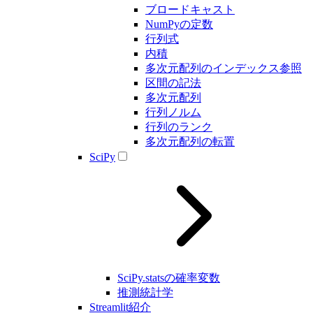
ブロードキャスト
NumPyの定数
行列式
内積
多次元配列のインデックス参照
区間の記法
多次元配列
行列ノルム
行列のランク
多次元配列の転置
SciPy
SciPy.statsの確率変数
推測統計学
Streamlit紹介