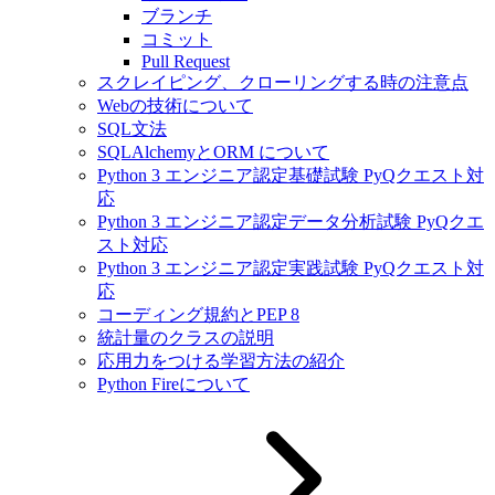
ブランチ
コミット
Pull Request
スクレイピング、クローリングする時の注意点
Webの技術について
SQL文法
SQLAlchemyとORM について
Python 3 エンジニア認定基礎試験 PyQクエスト対
応
Python 3 エンジニア認定データ分析試験 PyQクエ
スト対応
Python 3 エンジニア認定実践試験 PyQクエスト対
応
コーディング規約とPEP 8
統計量のクラスの説明
応用力をつける学習方法の紹介
Python Fireについて