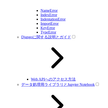
NameError
IndexError
IndentationError
ImportError
KeyError
TypeError
Djangoに関する説明とガイド
Web APIへのアクセス方法
データ処理用ライブラリとJupyter Notebook