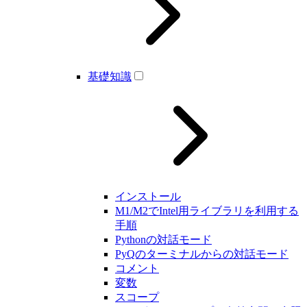
基礎知識
インストール
M1/M2でIntel用ライブラリを利用する
手順
Pythonの対話モード
PyQのターミナルからの対話モード
コメント
変数
スコープ