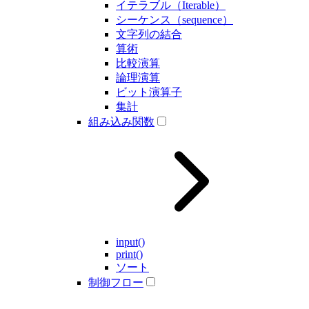
イテラブル（Iterable）
シーケンス（sequence）
文字列の結合
算術
比較演算
論理演算
ビット演算子
集計
組み込み関数
input()
print()
ソート
制御フロー