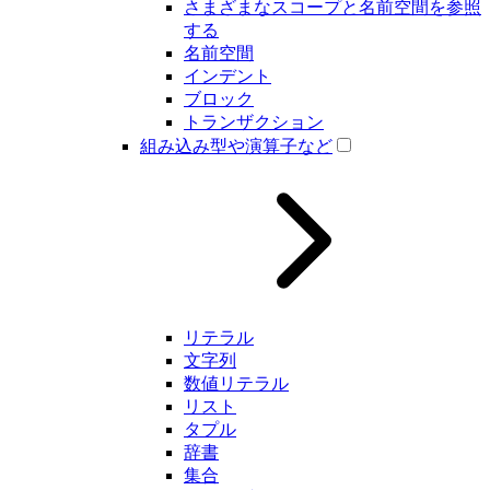
さまざまなスコープと名前空間を参照
する
名前空間
インデント
ブロック
トランザクション
組み込み型や演算子など
リテラル
文字列
数値リテラル
リスト
タプル
辞書
集合