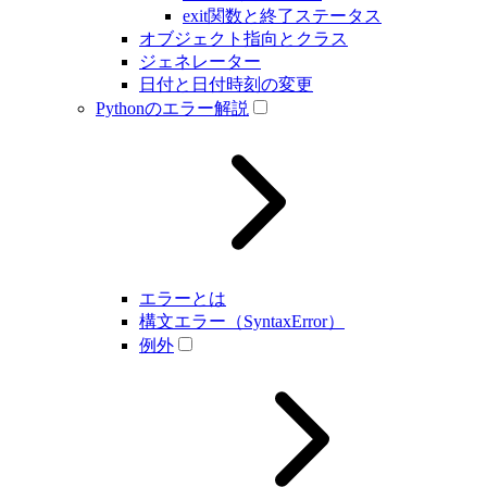
exit関数と終了ステータス
オブジェクト指向とクラス
ジェネレーター
日付と日付時刻の変更
Pythonのエラー解説
エラーとは
構文エラー（SyntaxError）
例外