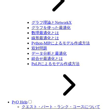
グラフ理論とNetworkX
グラフを使った最適化
数理最適化とは
線形最適化とは
Python-MIPによるモデル作成方法
双対問題
データ分析と最適化
組合せ最適化とは
PuLPによるモデル作成方法
PyQ Help
クエスト・パート・ランク・コースについて