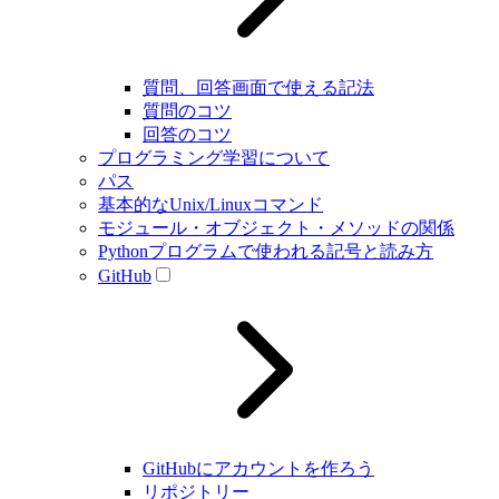
質問、回答画面で使える記法
質問のコツ
回答のコツ
プログラミング学習について
パス
基本的なUnix/Linuxコマンド
モジュール・オブジェクト・メソッドの関係
Pythonプログラムで使われる記号と読み方
GitHub
GitHubにアカウントを作ろう
リポジトリー