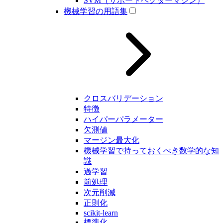
SVM（サポートベクターマシン）
機械学習の用語集
クロスバリデーション
特徴
ハイパーパラメーター
欠測値
マージン最大化
機械学習で持っておくべき数学的な知
識
過学習
前処理
次元削減
正則化
scikit-learn
標準化