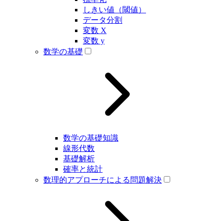
しきい値（閾値）
データ分割
変数 X
変数 y
数学の基礎
数学の基礎知識
線形代数
基礎解析
確率と統計
数理的アプローチによる問題解決