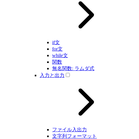
if文
for文
while文
関数
無名関数: ラムダ式
入力と出力
ファイル入出力
文字列フォーマット