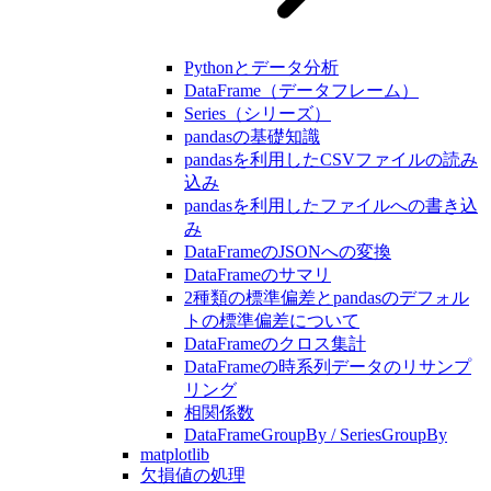
Pythonとデータ分析
DataFrame（データフレーム）
Series（シリーズ）
pandasの基礎知識
pandasを利用したCSVファイルの読み
込み
pandasを利用したファイルへの書き込
み
DataFrameのJSONへの変換
DataFrameのサマリ
2種類の標準偏差とpandasのデフォル
トの標準偏差について
DataFrameのクロス集計
DataFrameの時系列データのリサンプ
リング
相関係数
DataFrameGroupBy / SeriesGroupBy
matplotlib
欠損値の処理