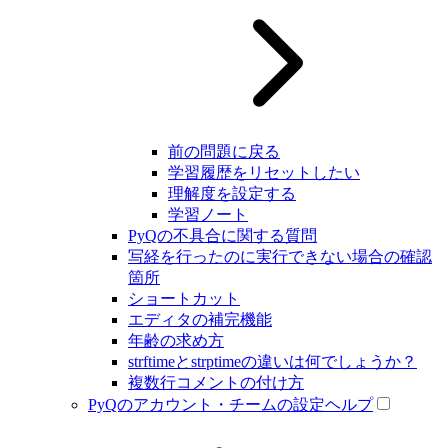
前の問題に戻る
学習履歴をリセットしたい
理解度を設定する
学習ノート
PyQの不具合に関する質問
写経を行ったのに実行できない場合の確認
箇所
ショートカット
エディタの補完機能
年齢の求め方
strftimeとstrptimeの違いは何でしょうか？
複数行コメントの付け方
PyQのアカウント・チームの設定ヘルプ