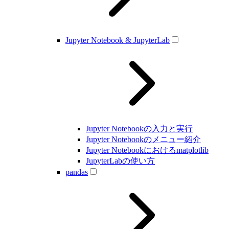
Jupyter Notebook & JupyterLab
Jupyter Notebookの入力と実行
Jupyter Notebookのメニュー紹介
Jupyter Notebookにおけるmatplotlib
JupyterLabの使い方
pandas