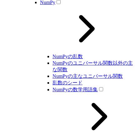
NumPy
NumPyの乱数
NumPyのユニバーサル関数以外の主
な関数
NumPyの主なユニバーサル関数
乱数のシード
NumPyの数学用語集