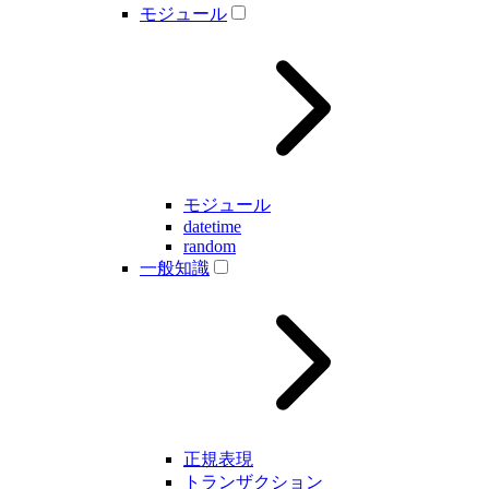
モジュール
モジュール
datetime
random
一般知識
正規表現
トランザクション