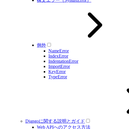
構文エラー（SyntaxError）
例外
NameError
IndexError
IndentationError
ImportError
KeyError
TypeError
Djangoに関する説明とガイド
Web APIへのアクセス方法