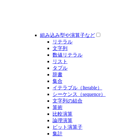
組み込み型や演算子など
リテラル
文字列
数値リテラル
リスト
タプル
辞書
集合
イテラブル（Iterable）
シーケンス（sequence）
文字列の結合
算術
比較演算
論理演算
ビット演算子
集計