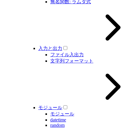
無名関数: ラムダ式
入力と出力
ファイル入出力
文字列フォーマット
モジュール
モジュール
datetime
random