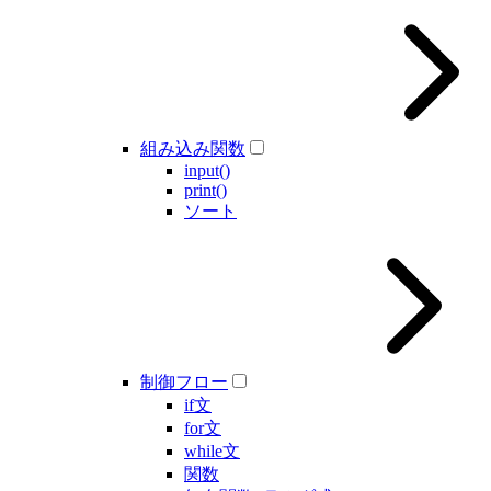
組み込み関数
input()
print()
ソート
制御フロー
if文
for文
while文
関数