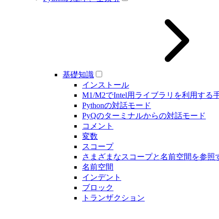
基礎知識
インストール
M1/M2でIntel用ライブラリを利用する
Pythonの対話モード
PyQのターミナルからの対話モード
コメント
変数
スコープ
さまざまなスコープと名前空間を参照
名前空間
インデント
ブロック
トランザクション