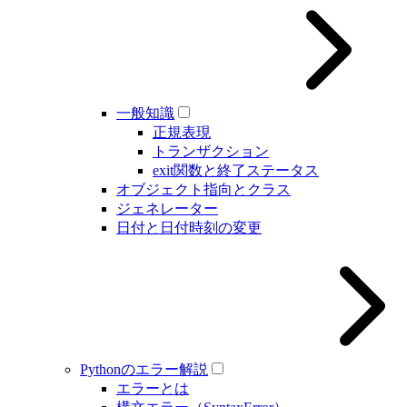
一般知識
正規表現
トランザクション
exit関数と終了ステータス
オブジェクト指向とクラス
ジェネレーター
日付と日付時刻の変更
Pythonのエラー解説
エラーとは