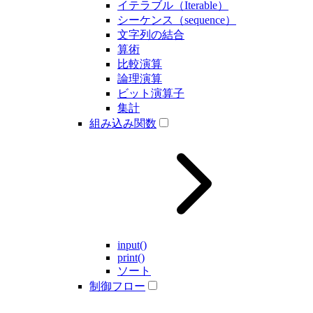
イテラブル（Iterable）
シーケンス（sequence）
文字列の結合
算術
比較演算
論理演算
ビット演算子
集計
組み込み関数
input()
print()
ソート
制御フロー