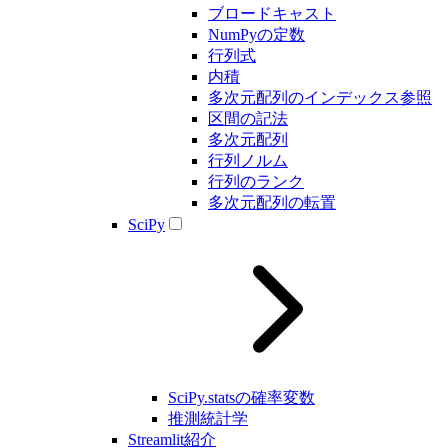
ブロードキャスト
NumPyの定数
行列式
内積
多次元配列のインデックス参照
区間の記法
多次元配列
行列ノルム
行列のランク
多次元配列の転置
SciPy
SciPy.statsの確率変数
推測統計学
Streamlit紹介