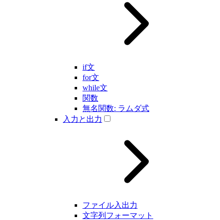
if文
for文
while文
関数
無名関数: ラムダ式
入力と出力
ファイル入出力
文字列フォーマット