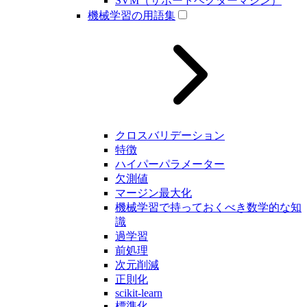
SVM（サポートベクターマシン）
機械学習の用語集
クロスバリデーション
特徴
ハイパーパラメーター
欠測値
マージン最大化
機械学習で持っておくべき数学的な知
識
過学習
前処理
次元削減
正則化
scikit-learn
標準化