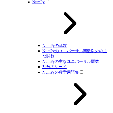
NumPy
NumPyの乱数
NumPyのユニバーサル関数以外の主
な関数
NumPyの主なユニバーサル関数
乱数のシード
NumPyの数学用語集