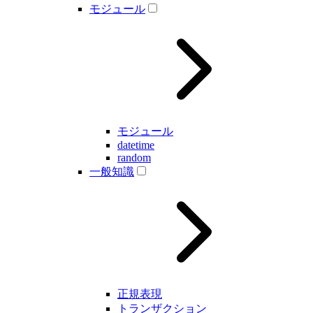
モジュール
モジュール
datetime
random
一般知識
正規表現
トランザクション