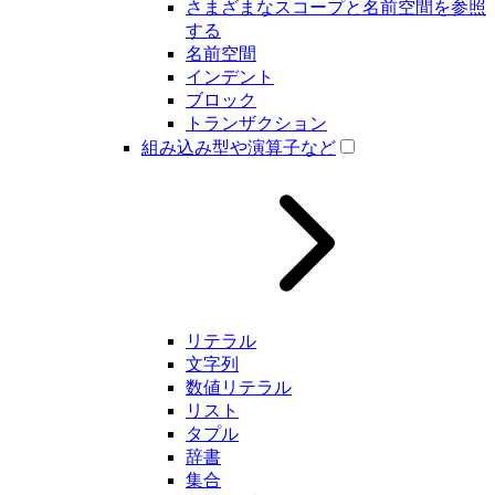
さまざまなスコープと名前空間を参照
する
名前空間
インデント
ブロック
トランザクション
組み込み型や演算子など
リテラル
文字列
数値リテラル
リスト
タプル
辞書
集合