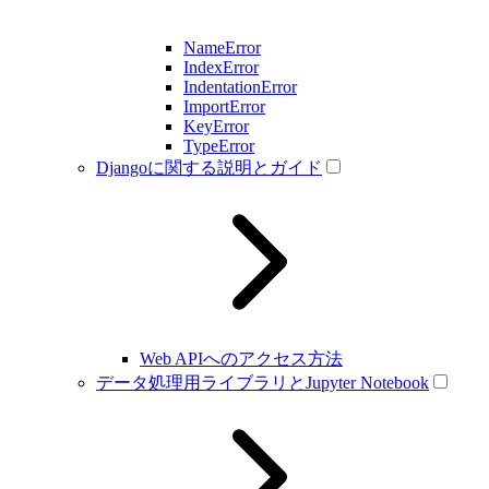
NameError
IndexError
IndentationError
ImportError
KeyError
TypeError
Djangoに関する説明とガイド
Web APIへのアクセス方法
データ処理用ライブラリとJupyter Notebook