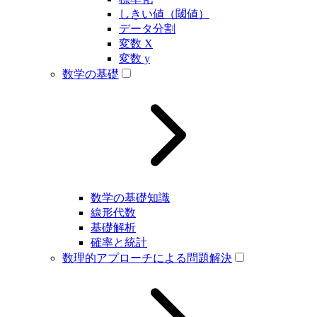
しきい値（閾値）
データ分割
変数 X
変数 y
数学の基礎
数学の基礎知識
線形代数
基礎解析
確率と統計
数理的アプローチによる問題解決