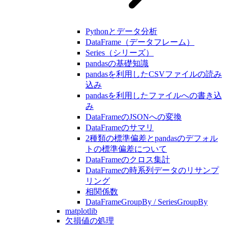
Pythonとデータ分析
DataFrame（データフレーム）
Series（シリーズ）
pandasの基礎知識
pandasを利用したCSVファイルの読み
込み
pandasを利用したファイルへの書き込
み
DataFrameのJSONへの変換
DataFrameのサマリ
2種類の標準偏差とpandasのデフォル
トの標準偏差について
DataFrameのクロス集計
DataFrameの時系列データのリサンプ
リング
相関係数
DataFrameGroupBy / SeriesGroupBy
matplotlib
欠損値の処理