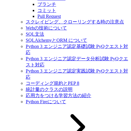
ブランチ
コミット
Pull Request
スクレイピング、クローリングする時の注意点
Webの技術について
SQL文法
SQLAlchemyとORM について
Python 3 エンジニア認定基礎試験 PyQクエスト対
応
Python 3 エンジニア認定データ分析試験 PyQクエ
スト対応
Python 3 エンジニア認定実践試験 PyQクエスト対
応
コーディング規約とPEP 8
統計量のクラスの説明
応用力をつける学習方法の紹介
Python Fireについて