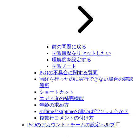
前の問題に戻る
学習履歴をリセットしたい
理解度を設定する
学習ノート
PyQの不具合に関する質問
写経を行ったのに実行できない場合の確認
箇所
ショートカット
エディタの補完機能
年齢の求め方
strftimeとstrptimeの違いは何でしょうか？
複数行コメントの付け方
PyQのアカウント・チームの設定ヘルプ