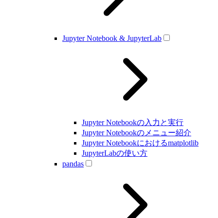
Jupyter Notebook & JupyterLab
Jupyter Notebookの入力と実行
Jupyter Notebookのメニュー紹介
Jupyter Notebookにおけるmatplotlib
JupyterLabの使い方
pandas