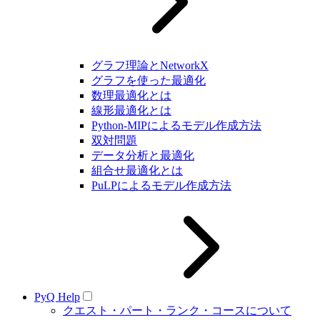
グラフ理論とNetworkX
グラフを使った最適化
数理最適化とは
線形最適化とは
Python-MIPによるモデル作成方法
双対問題
データ分析と最適化
組合せ最適化とは
PuLPによるモデル作成方法
PyQ Help
クエスト・パート・ランク・コースについて