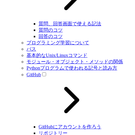
質問、回答画面で使える記法
質問のコツ
回答のコツ
プログラミング学習について
パス
基本的なUnix/Linuxコマンド
モジュール・オブジェクト・メソッドの関係
Pythonプログラムで使われる記号と読み方
GitHub
GitHubにアカウントを作ろう
リポジトリー