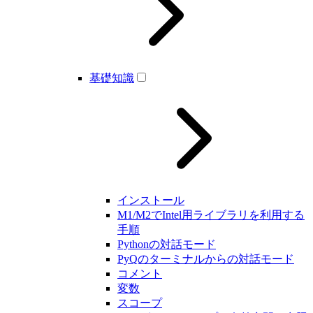
基礎知識
インストール
M1/M2でIntel用ライブラリを利用する
手順
Pythonの対話モード
PyQのターミナルからの対話モード
コメント
変数
スコープ