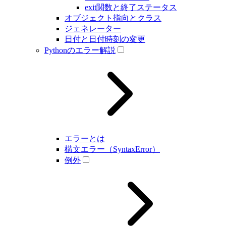
exit関数と終了ステータス
オブジェクト指向とクラス
ジェネレーター
日付と日付時刻の変更
Pythonのエラー解説
エラーとは
構文エラー（SyntaxError）
例外