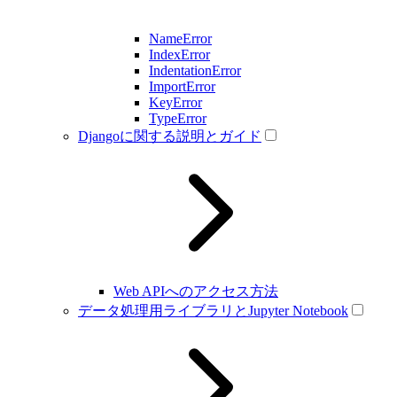
NameError
IndexError
IndentationError
ImportError
KeyError
TypeError
Djangoに関する説明とガイド
Web APIへのアクセス方法
データ処理用ライブラリとJupyter Notebook