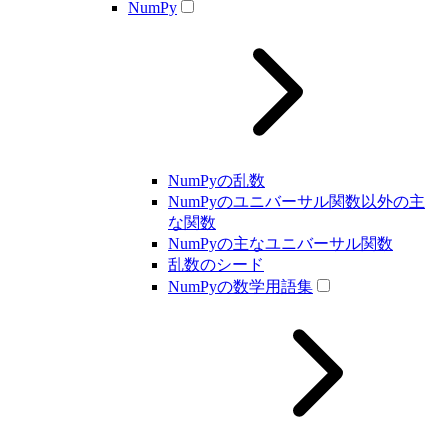
NumPy
NumPyの乱数
NumPyのユニバーサル関数以外の主
な関数
NumPyの主なユニバーサル関数
乱数のシード
NumPyの数学用語集