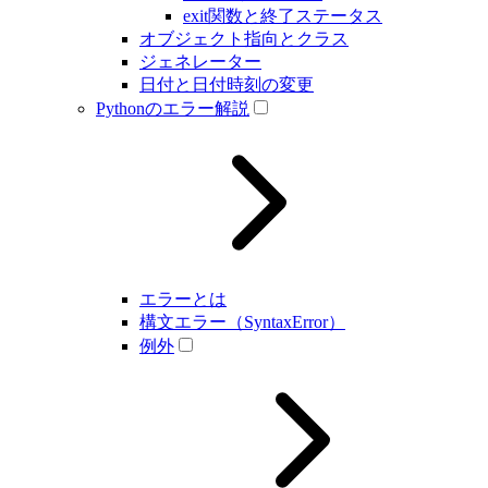
exit関数と終了ステータス
オブジェクト指向とクラス
ジェネレーター
日付と日付時刻の変更
Pythonのエラー解説
エラーとは
構文エラー（SyntaxError）
例外