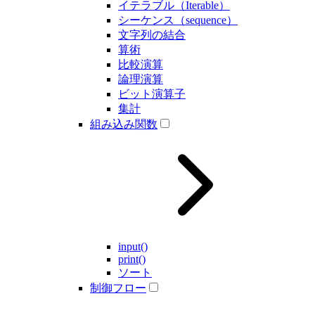
イテラブル（Iterable）
シーケンス（sequence）
文字列の結合
算術
比較演算
論理演算
ビット演算子
集計
組み込み関数
input()
print()
ソート
制御フロー