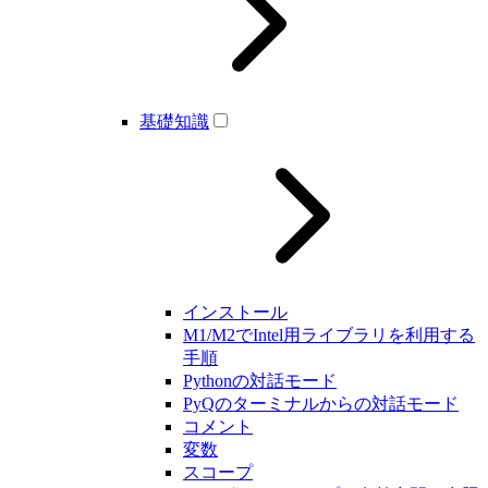
基礎知識
インストール
M1/M2でIntel用ライブラリを利用する
手順
Pythonの対話モード
PyQのターミナルからの対話モード
コメント
変数
スコープ