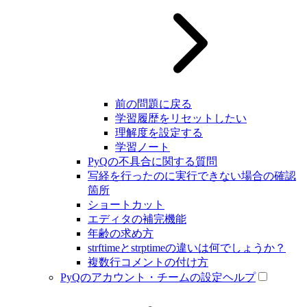
前の問題に戻る
学習履歴をリセットしたい
理解度を設定する
学習ノート
PyQの不具合に関する質問
写経を行ったのに実行できない場合の確認
箇所
ショートカット
エディタの補完機能
年齢の求め方
strftimeとstrptimeの違いは何でしょうか？
複数行コメントの付け方
PyQのアカウント・チームの設定ヘルプ