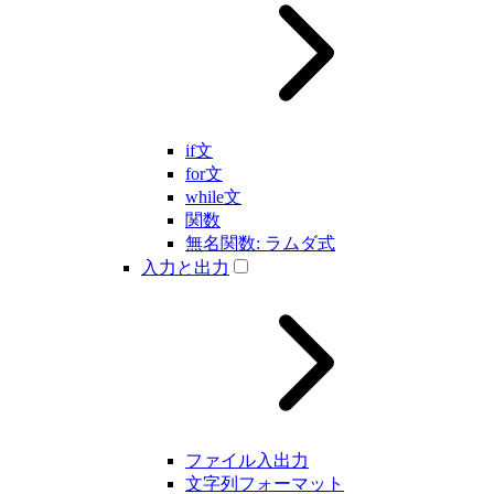
if文
for文
while文
関数
無名関数: ラムダ式
入力と出力
ファイル入出力
文字列フォーマット