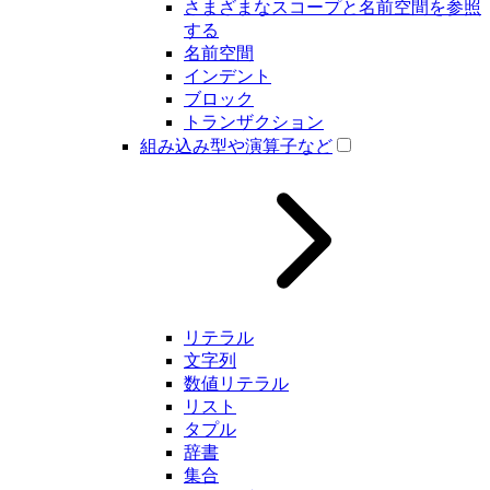
さまざまなスコープと名前空間を参照
する
名前空間
インデント
ブロック
トランザクション
組み込み型や演算子など
リテラル
文字列
数値リテラル
リスト
タプル
辞書
集合