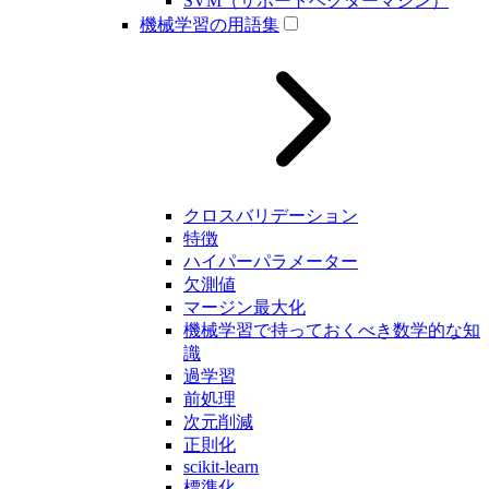
SVM（サポートベクターマシン）
機械学習の用語集
クロスバリデーション
特徴
ハイパーパラメーター
欠測値
マージン最大化
機械学習で持っておくべき数学的な知
識
過学習
前処理
次元削減
正則化
scikit-learn
標準化