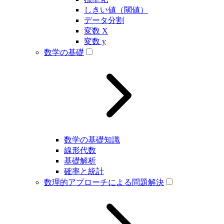
しきい値（閾値）
データ分割
変数 X
変数 y
数学の基礎
数学の基礎知識
線形代数
基礎解析
確率と統計
数理的アプローチによる問題解決