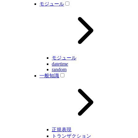
モジュール
モジュール
datetime
random
一般知識
正規表現
トランザクション