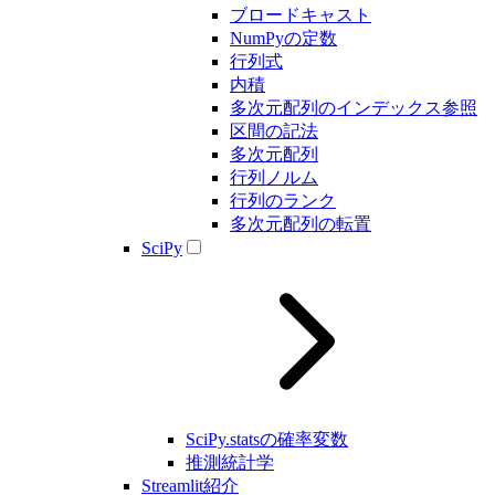
ブロードキャスト
NumPyの定数
行列式
内積
多次元配列のインデックス参照
区間の記法
多次元配列
行列ノルム
行列のランク
多次元配列の転置
SciPy
SciPy.statsの確率変数
推測統計学
Streamlit紹介