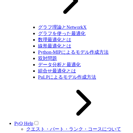
グラフ理論とNetworkX
グラフを使った最適化
数理最適化とは
線形最適化とは
Python-MIPによるモデル作成方法
双対問題
データ分析と最適化
組合せ最適化とは
PuLPによるモデル作成方法
PyQ Help
クエスト・パート・ランク・コースについて