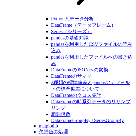
Pythonとデータ分析
DataFrame（データフレーム）
Series（シリーズ）
pandasの基礎知識
pandasを利用したCSVファイルの読み
込み
pandasを利用したファイルへの書き込
み
DataFrameのJSONへの変換
DataFrameのサマリ
2種類の標準偏差とpandasのデフォル
トの標準偏差について
DataFrameのクロス集計
DataFrameの時系列データのリサンプ
リング
相関係数
DataFrameGroupBy / SeriesGroupBy
matplotlib
欠損値の処理