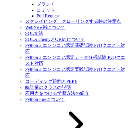
ブランチ
コミット
Pull Request
スクレイピング、クローリングする時の注意点
Webの技術について
SQL文法
SQLAlchemyとORM について
Python 3 エンジニア認定基礎試験 PyQクエスト対
応
Python 3 エンジニア認定データ分析試験 PyQクエ
スト対応
Python 3 エンジニア認定実践試験 PyQクエスト対
応
コーディング規約とPEP 8
統計量のクラスの説明
応用力をつける学習方法の紹介
Python Fireについて