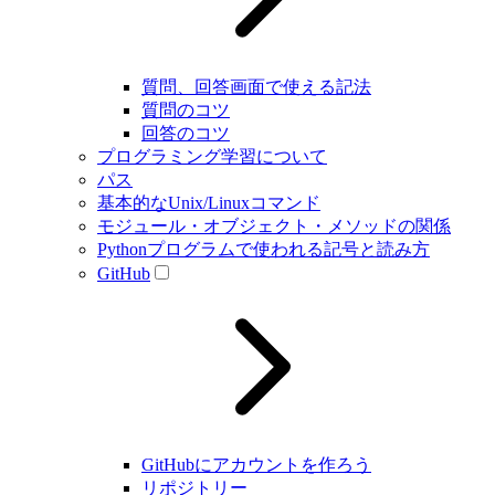
質問、回答画面で使える記法
質問のコツ
回答のコツ
プログラミング学習について
パス
基本的なUnix/Linuxコマンド
モジュール・オブジェクト・メソッドの関係
Pythonプログラムで使われる記号と読み方
GitHub
GitHubにアカウントを作ろう
リポジトリー