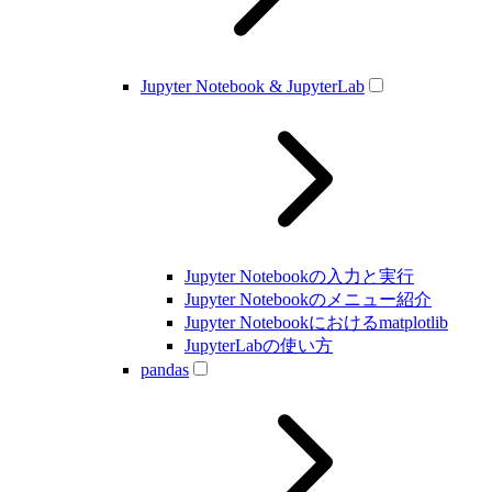
Jupyter Notebook & JupyterLab
Jupyter Notebookの入力と実行
Jupyter Notebookのメニュー紹介
Jupyter Notebookにおけるmatplotlib
JupyterLabの使い方
pandas