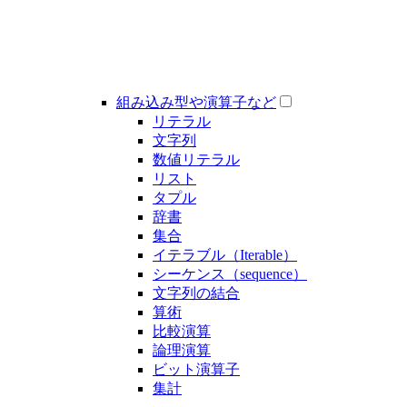
組み込み型や演算子など
リテラル
文字列
数値リテラル
リスト
タプル
辞書
集合
イテラブル（Iterable）
シーケンス（sequence）
文字列の結合
算術
比較演算
論理演算
ビット演算子
集計