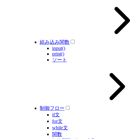
組み込み関数
input()
print()
ソート
制御フロー
if文
for文
while文
関数