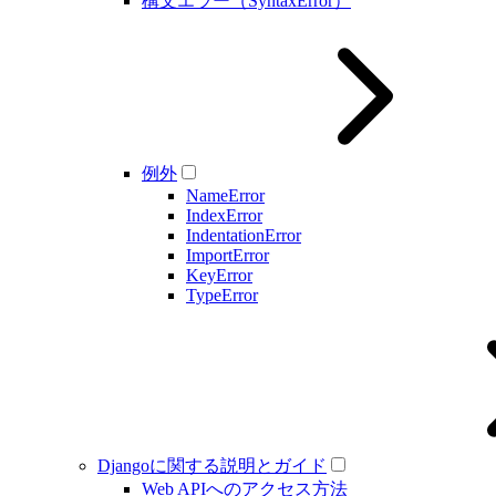
構文エラー（SyntaxError）
例外
NameError
IndexError
IndentationError
ImportError
KeyError
TypeError
Djangoに関する説明とガイド
Web APIへのアクセス方法