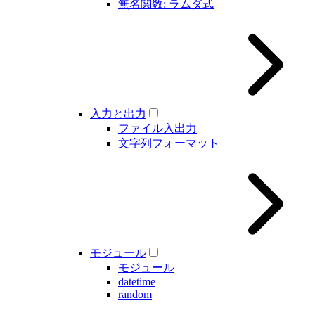
無名関数: ラムダ式
入力と出力
ファイル入出力
文字列フォーマット
モジュール
モジュール
datetime
random