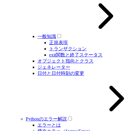
一般知識
正規表現
トランザクション
exit関数と終了ステータス
オブジェクト指向とクラス
ジェネレーター
日付と日付時刻の変更
Pythonのエラー解説
エラーとは