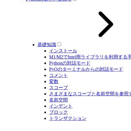
基礎知識
インストール
M1/M2でIntel用ライブラリを利用する
Pythonの対話モード
PyQのターミナルからの対話モード
コメント
変数
スコープ
さまざまなスコープと名前空間を参照
名前空間
インデント
ブロック
トランザクション