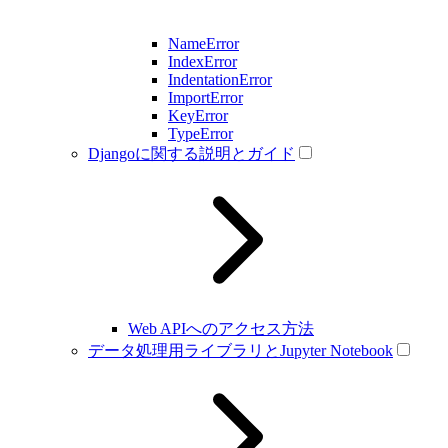
NameError
IndexError
IndentationError
ImportError
KeyError
TypeError
Djangoに関する説明とガイド
Web APIへのアクセス方法
データ処理用ライブラリとJupyter Notebook