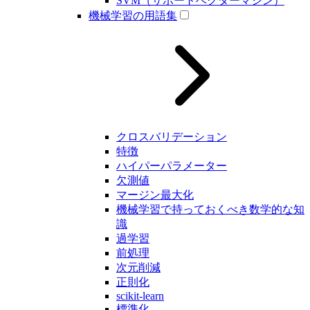
SVM（サポートベクターマシン）
機械学習の用語集
クロスバリデーション
特徴
ハイパーパラメーター
欠測値
マージン最大化
機械学習で持っておくべき数学的な知
識
過学習
前処理
次元削減
正則化
scikit-learn
標準化