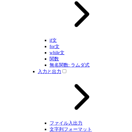
if文
for文
while文
関数
無名関数: ラムダ式
入力と出力
ファイル入出力
文字列フォーマット