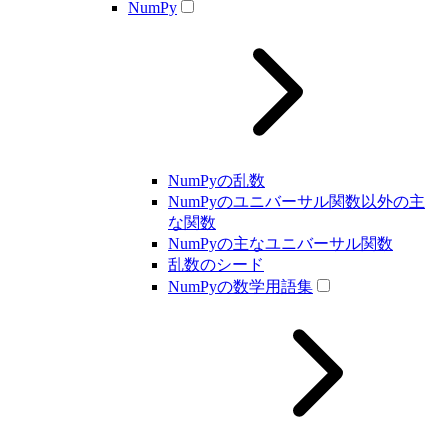
NumPy
NumPyの乱数
NumPyのユニバーサル関数以外の主
な関数
NumPyの主なユニバーサル関数
乱数のシード
NumPyの数学用語集