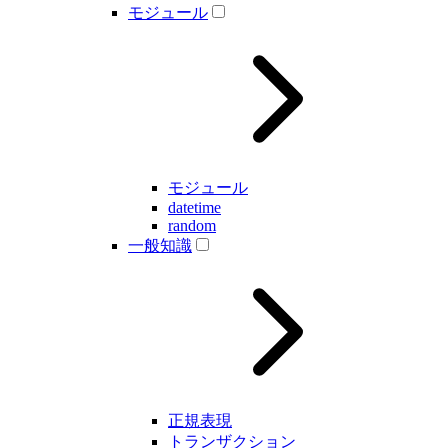
モジュール
モジュール
datetime
random
一般知識
正規表現
トランザクション