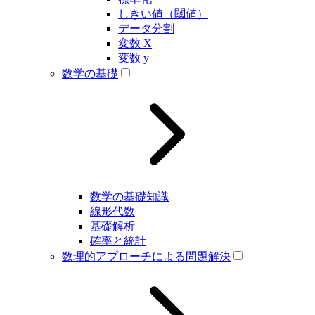
しきい値（閾値）
データ分割
変数 X
変数 y
数学の基礎
数学の基礎知識
線形代数
基礎解析
確率と統計
数理的アプローチによる問題解決