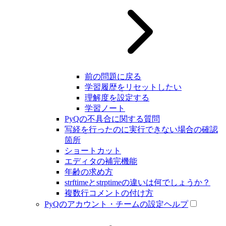
前の問題に戻る
学習履歴をリセットしたい
理解度を設定する
学習ノート
PyQの不具合に関する質問
写経を行ったのに実行できない場合の確認
箇所
ショートカット
エディタの補完機能
年齢の求め方
strftimeとstrptimeの違いは何でしょうか？
複数行コメントの付け方
PyQのアカウント・チームの設定ヘルプ