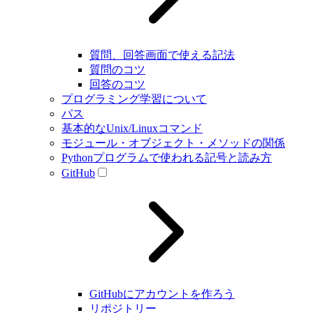
質問、回答画面で使える記法
質問のコツ
回答のコツ
プログラミング学習について
パス
基本的なUnix/Linuxコマンド
モジュール・オブジェクト・メソッドの関係
Pythonプログラムで使われる記号と読み方
GitHub
GitHubにアカウントを作ろう
リポジトリー