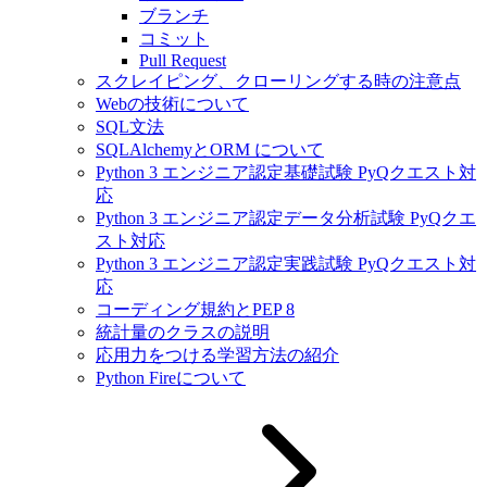
ブランチ
コミット
Pull Request
スクレイピング、クローリングする時の注意点
Webの技術について
SQL文法
SQLAlchemyとORM について
Python 3 エンジニア認定基礎試験 PyQクエスト対
応
Python 3 エンジニア認定データ分析試験 PyQクエ
スト対応
Python 3 エンジニア認定実践試験 PyQクエスト対
応
コーディング規約とPEP 8
統計量のクラスの説明
応用力をつける学習方法の紹介
Python Fireについて