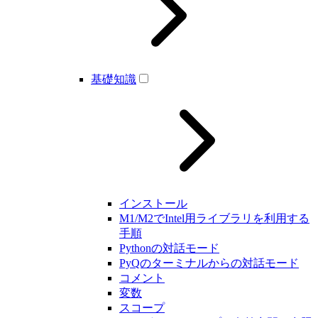
基礎知識
インストール
M1/M2でIntel用ライブラリを利用する
手順
Pythonの対話モード
PyQのターミナルからの対話モード
コメント
変数
スコープ