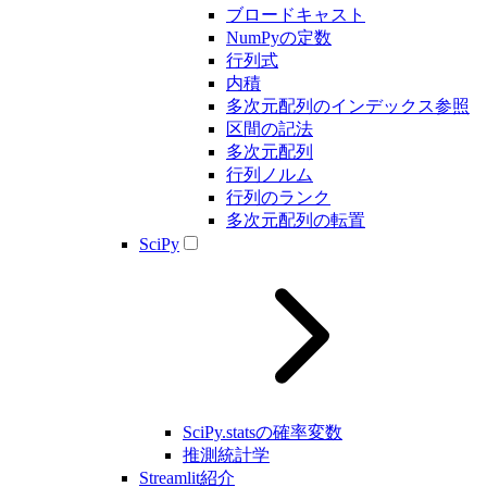
ブロードキャスト
NumPyの定数
行列式
内積
多次元配列のインデックス参照
区間の記法
多次元配列
行列ノルム
行列のランク
多次元配列の転置
SciPy
SciPy.statsの確率変数
推測統計学
Streamlit紹介