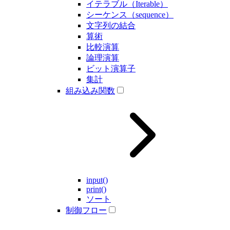
イテラブル（Iterable）
シーケンス（sequence）
文字列の結合
算術
比較演算
論理演算
ビット演算子
集計
組み込み関数
input()
print()
ソート
制御フロー