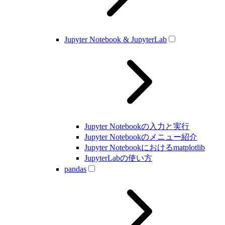
Jupyter Notebook & JupyterLab
Jupyter Notebookの入力と実行
Jupyter Notebookのメニュー紹介
Jupyter Notebookにおけるmatplotlib
JupyterLabの使い方
pandas