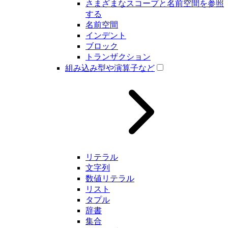
さまざまなスコープと名前空間を参照
する
名前空間
インデント
ブロック
トランザクション
組み込み型や演算子など
リテラル
文字列
数値リテラル
リスト
タプル
辞書
集合