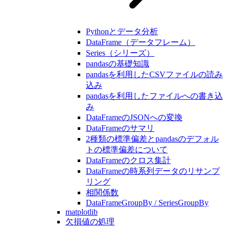
Pythonとデータ分析
DataFrame（データフレーム）
Series（シリーズ）
pandasの基礎知識
pandasを利用したCSVファイルの読み
込み
pandasを利用したファイルへの書き込
み
DataFrameのJSONへの変換
DataFrameのサマリ
2種類の標準偏差とpandasのデフォル
トの標準偏差について
DataFrameのクロス集計
DataFrameの時系列データのリサンプ
リング
相関係数
DataFrameGroupBy / SeriesGroupBy
matplotlib
欠損値の処理