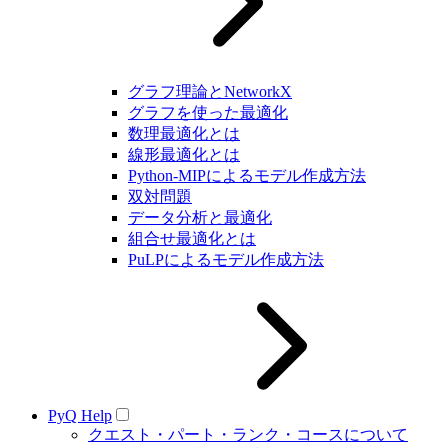
グラフ理論とNetworkX
グラフを使った最適化
数理最適化とは
線形最適化とは
Python-MIPによるモデル作成方法
双対問題
データ分析と最適化
組合せ最適化とは
PuLPによるモデル作成方法
PyQ Help
クエスト・パート・ランク・コースについて