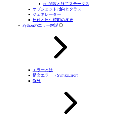
exit関数と終了ステータス
オブジェクト指向とクラス
ジェネレーター
日付と日付時刻の変更
Pythonのエラー解説
エラーとは
構文エラー（SyntaxError）
例外