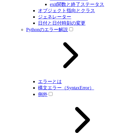
exit関数と終了ステータス
オブジェクト指向とクラス
ジェネレーター
日付と日付時刻の変更
Pythonのエラー解説
エラーとは
構文エラー（SyntaxError）
例外