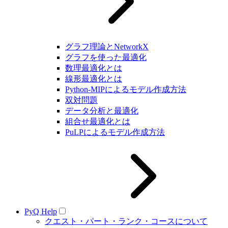
グラフ理論とNetworkX
グラフを使った最適化
数理最適化とは
線形最適化とは
Python-MIPによるモデル作成方法
双対問題
データ分析と最適化
組合せ最適化とは
PuLPによるモデル作成方法
PyQ Help
クエスト・パート・ランク・コースについて