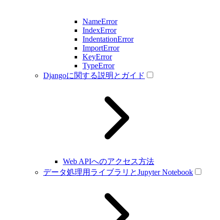
NameError
IndexError
IndentationError
ImportError
KeyError
TypeError
Djangoに関する説明とガイド
Web APIへのアクセス方法
データ処理用ライブラリとJupyter Notebook