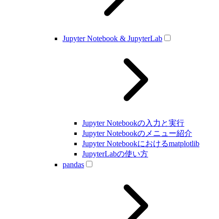
Jupyter Notebook & JupyterLab
Jupyter Notebookの入力と実行
Jupyter Notebookのメニュー紹介
Jupyter Notebookにおけるmatplotlib
JupyterLabの使い方
pandas