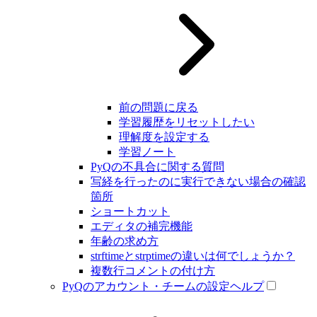
前の問題に戻る
学習履歴をリセットしたい
理解度を設定する
学習ノート
PyQの不具合に関する質問
写経を行ったのに実行できない場合の確認
箇所
ショートカット
エディタの補完機能
年齢の求め方
strftimeとstrptimeの違いは何でしょうか？
複数行コメントの付け方
PyQのアカウント・チームの設定ヘルプ