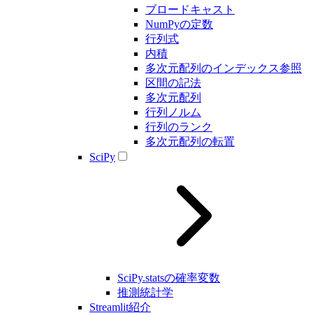
ブロードキャスト
NumPyの定数
行列式
内積
多次元配列のインデックス参照
区間の記法
多次元配列
行列ノルム
行列のランク
多次元配列の転置
SciPy
SciPy.statsの確率変数
推測統計学
Streamlit紹介