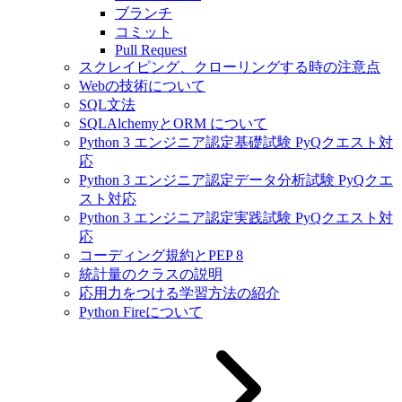
ブランチ
コミット
Pull Request
スクレイピング、クローリングする時の注意点
Webの技術について
SQL文法
SQLAlchemyとORM について
Python 3 エンジニア認定基礎試験 PyQクエスト対
応
Python 3 エンジニア認定データ分析試験 PyQクエ
スト対応
Python 3 エンジニア認定実践試験 PyQクエスト対
応
コーディング規約とPEP 8
統計量のクラスの説明
応用力をつける学習方法の紹介
Python Fireについて