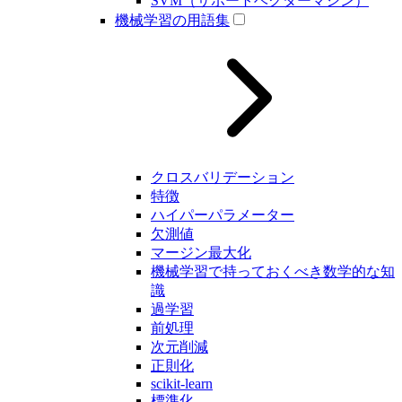
SVM（サポートベクターマシン）
機械学習の用語集
クロスバリデーション
特徴
ハイパーパラメーター
欠測値
マージン最大化
機械学習で持っておくべき数学的な知
識
過学習
前処理
次元削減
正則化
scikit-learn
標準化