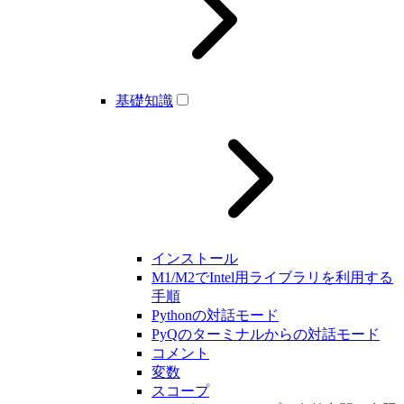
基礎知識
インストール
M1/M2でIntel用ライブラリを利用する
手順
Pythonの対話モード
PyQのターミナルからの対話モード
コメント
変数
スコープ