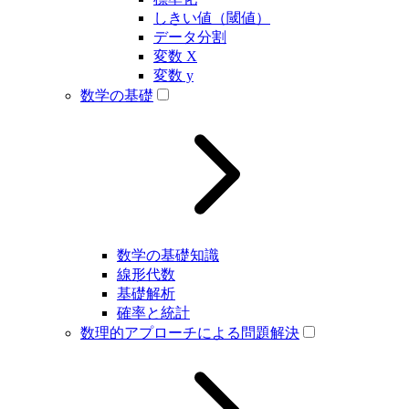
しきい値（閾値）
データ分割
変数 X
変数 y
数学の基礎
数学の基礎知識
線形代数
基礎解析
確率と統計
数理的アプローチによる問題解決