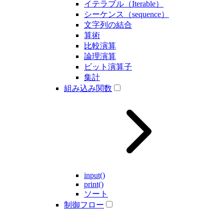
イテラブル（Iterable）
シーケンス（sequence）
文字列の結合
算術
比較演算
論理演算
ビット演算子
集計
組み込み関数
input()
print()
ソート
制御フロー