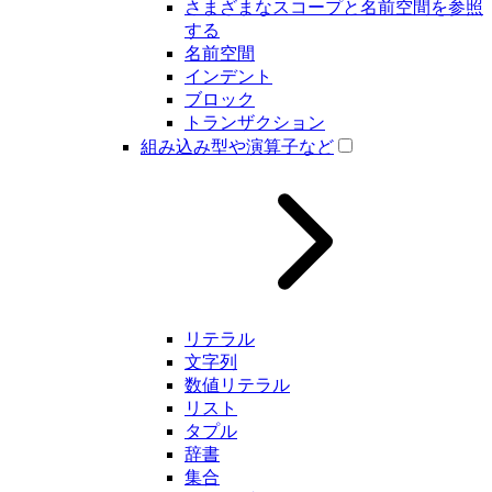
さまざまなスコープと名前空間を参照
する
名前空間
インデント
ブロック
トランザクション
組み込み型や演算子など
リテラル
文字列
数値リテラル
リスト
タプル
辞書
集合