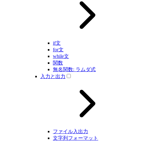
if文
for文
while文
関数
無名関数: ラムダ式
入力と出力
ファイル入出力
文字列フォーマット