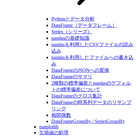
Pythonとデータ分析
DataFrame（データフレーム）
Series（シリーズ）
pandasの基礎知識
pandasを利用したCSVファイルの読み
込み
pandasを利用したファイルへの書き込
み
DataFrameのJSONへの変換
DataFrameのサマリ
2種類の標準偏差とpandasのデフォル
トの標準偏差について
DataFrameのクロス集計
DataFrameの時系列データのリサンプ
リング
相関係数
DataFrameGroupBy / SeriesGroupBy
matplotlib
欠損値の処理