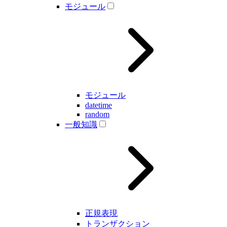
モジュール
モジュール
datetime
random
一般知識
正規表現
トランザクション