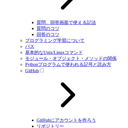
質問、回答画面で使える記法
質問のコツ
回答のコツ
プログラミング学習について
パス
基本的なUnix/Linuxコマンド
モジュール・オブジェクト・メソッドの関係
Pythonプログラムで使われる記号と読み方
GitHub
GitHubにアカウントを作ろう
リポジトリー