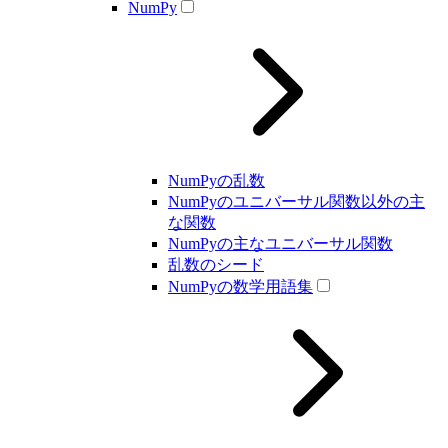
NumPy
NumPyの乱数
NumPyのユニバーサル関数以外の主
な関数
NumPyの主なユニバーサル関数
乱数のシード
NumPyの数学用語集