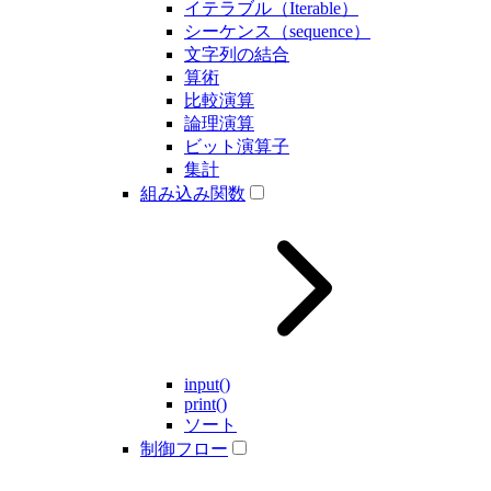
イテラブル（Iterable）
シーケンス（sequence）
文字列の結合
算術
比較演算
論理演算
ビット演算子
集計
組み込み関数
input()
print()
ソート
制御フロー