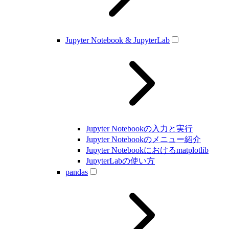
Jupyter Notebook & JupyterLab
Jupyter Notebookの入力と実行
Jupyter Notebookのメニュー紹介
Jupyter Notebookにおけるmatplotlib
JupyterLabの使い方
pandas