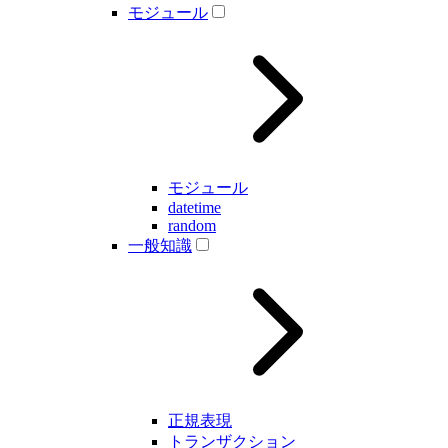
モジュール
モジュール
datetime
random
一般知識
正規表現
トランザクション