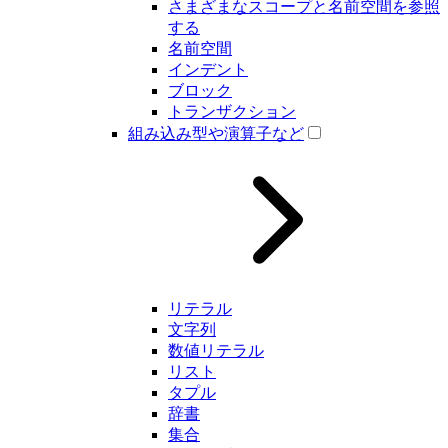
さまざまなスコープと名前空間を参照
する
名前空間
インデント
ブロック
トランザクション
組み込み型や演算子など
リテラル
文字列
数値リテラル
リスト
タプル
辞書
集合