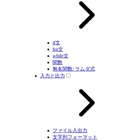
if文
for文
while文
関数
無名関数: ラムダ式
入力と出力
ファイル入出力
文字列フォーマット