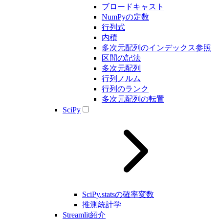
ブロードキャスト
NumPyの定数
行列式
内積
多次元配列のインデックス参照
区間の記法
多次元配列
行列ノルム
行列のランク
多次元配列の転置
SciPy
SciPy.statsの確率変数
推測統計学
Streamlit紹介