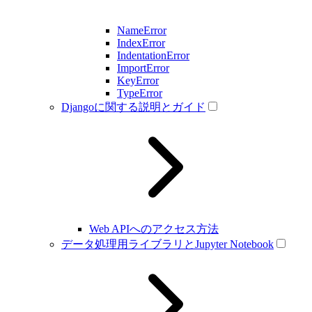
NameError
IndexError
IndentationError
ImportError
KeyError
TypeError
Djangoに関する説明とガイド
Web APIへのアクセス方法
データ処理用ライブラリとJupyter Notebook