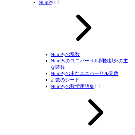
NumPy
NumPyの乱数
NumPyのユニバーサル関数以外の主
な関数
NumPyの主なユニバーサル関数
乱数のシード
NumPyの数学用語集