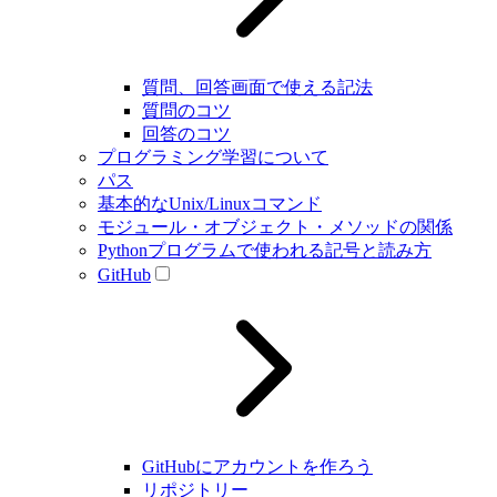
質問、回答画面で使える記法
質問のコツ
回答のコツ
プログラミング学習について
パス
基本的なUnix/Linuxコマンド
モジュール・オブジェクト・メソッドの関係
Pythonプログラムで使われる記号と読み方
GitHub
GitHubにアカウントを作ろう
リポジトリー