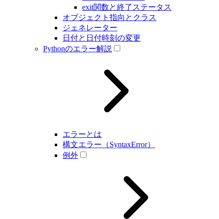
exit関数と終了ステータス
オブジェクト指向とクラス
ジェネレーター
日付と日付時刻の変更
Pythonのエラー解説
エラーとは
構文エラー（SyntaxError）
例外