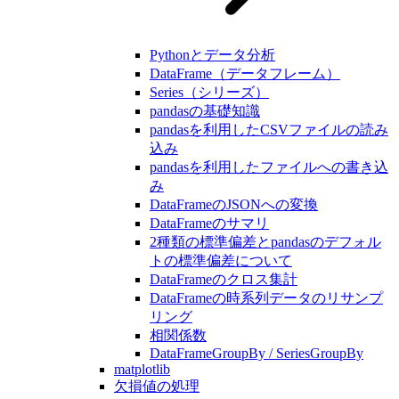
Pythonとデータ分析
DataFrame（データフレーム）
Series（シリーズ）
pandasの基礎知識
pandasを利用したCSVファイルの読み
込み
pandasを利用したファイルへの書き込
み
DataFrameのJSONへの変換
DataFrameのサマリ
2種類の標準偏差とpandasのデフォル
トの標準偏差について
DataFrameのクロス集計
DataFrameの時系列データのリサンプ
リング
相関係数
DataFrameGroupBy / SeriesGroupBy
matplotlib
欠損値の処理