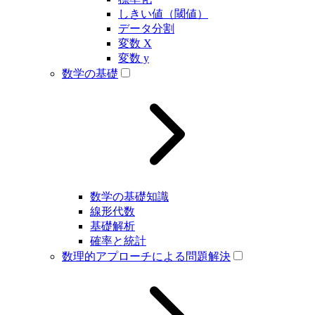
しきい値（閾値）
データ分割
変数 X
変数 y
数学の基礎
数学の基礎知識
線形代数
基礎解析
確率と統計
数理的アプローチによる問題解決