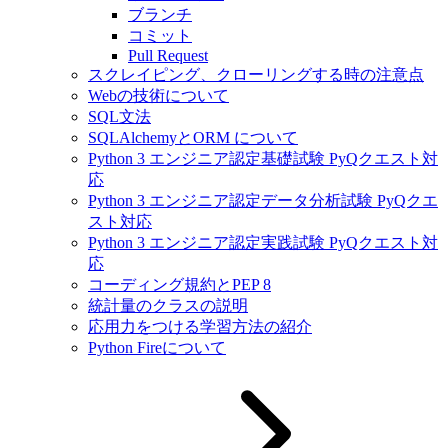
ブランチ
コミット
Pull Request
スクレイピング、クローリングする時の注意点
Webの技術について
SQL文法
SQLAlchemyとORM について
Python 3 エンジニア認定基礎試験 PyQクエスト対
応
Python 3 エンジニア認定データ分析試験 PyQクエ
スト対応
Python 3 エンジニア認定実践試験 PyQクエスト対
応
コーディング規約とPEP 8
統計量のクラスの説明
応用力をつける学習方法の紹介
Python Fireについて