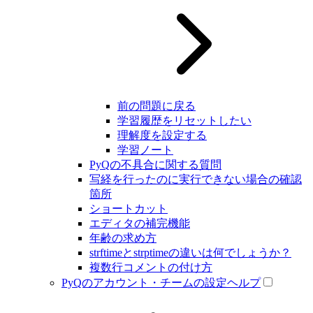
前の問題に戻る
学習履歴をリセットしたい
理解度を設定する
学習ノート
PyQの不具合に関する質問
写経を行ったのに実行できない場合の確認
箇所
ショートカット
エディタの補完機能
年齢の求め方
strftimeとstrptimeの違いは何でしょうか？
複数行コメントの付け方
PyQのアカウント・チームの設定ヘルプ