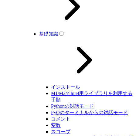
基礎知識
インストール
M1/M2でIntel用ライブラリを利用する
手順
Pythonの対話モード
PyQのターミナルからの対話モード
コメント
変数
スコープ