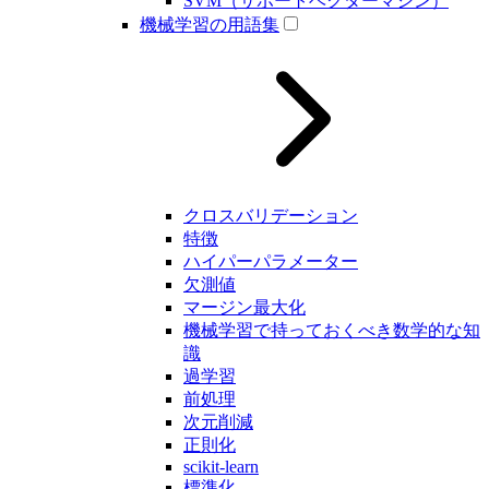
SVM（サポートベクターマシン）
機械学習の用語集
クロスバリデーション
特徴
ハイパーパラメーター
欠測値
マージン最大化
機械学習で持っておくべき数学的な知
識
過学習
前処理
次元削減
正則化
scikit-learn
標準化