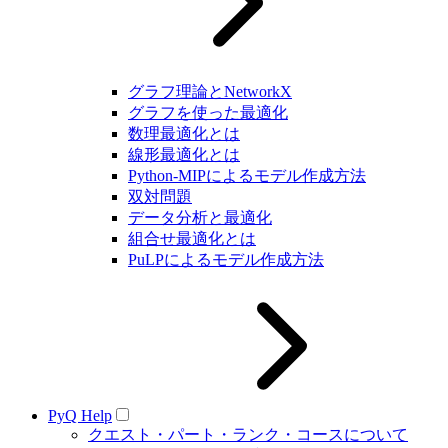
グラフ理論とNetworkX
グラフを使った最適化
数理最適化とは
線形最適化とは
Python-MIPによるモデル作成方法
双対問題
データ分析と最適化
組合せ最適化とは
PuLPによるモデル作成方法
PyQ Help
クエスト・パート・ランク・コースについて