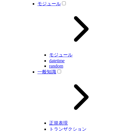
モジュール
モジュール
datetime
random
一般知識
正規表現
トランザクション