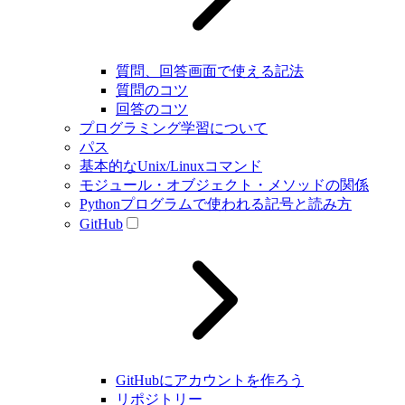
質問、回答画面で使える記法
質問のコツ
回答のコツ
プログラミング学習について
パス
基本的なUnix/Linuxコマンド
モジュール・オブジェクト・メソッドの関係
Pythonプログラムで使われる記号と読み方
GitHub
GitHubにアカウントを作ろう
リポジトリー