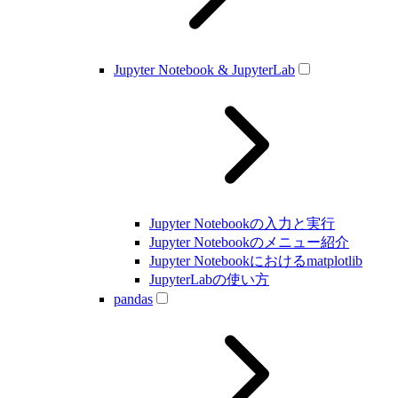
Jupyter Notebook & JupyterLab
Jupyter Notebookの入力と実行
Jupyter Notebookのメニュー紹介
Jupyter Notebookにおけるmatplotlib
JupyterLabの使い方
pandas