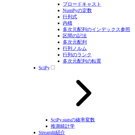
ブロードキャスト
NumPyの定数
行列式
内積
多次元配列のインデックス参照
区間の記法
多次元配列
行列ノルム
行列のランク
多次元配列の転置
SciPy
SciPy.statsの確率変数
推測統計学
Streamlit紹介