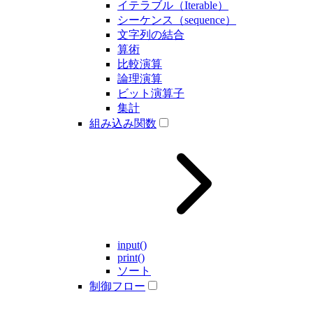
イテラブル（Iterable）
シーケンス（sequence）
文字列の結合
算術
比較演算
論理演算
ビット演算子
集計
組み込み関数
input()
print()
ソート
制御フロー