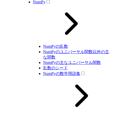
NumPy
NumPyの乱数
NumPyのユニバーサル関数以外の主
な関数
NumPyの主なユニバーサル関数
乱数のシード
NumPyの数学用語集