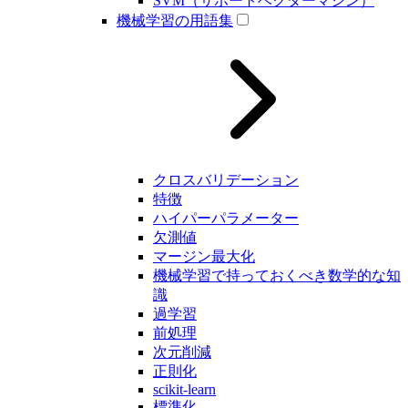
SVM（サポートベクターマシン）
機械学習の用語集
クロスバリデーション
特徴
ハイパーパラメーター
欠測値
マージン最大化
機械学習で持っておくべき数学的な知
識
過学習
前処理
次元削減
正則化
scikit-learn
標準化