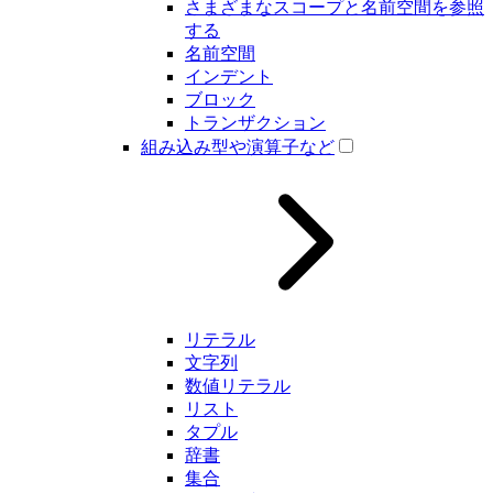
さまざまなスコープと名前空間を参照
する
名前空間
インデント
ブロック
トランザクション
組み込み型や演算子など
リテラル
文字列
数値リテラル
リスト
タプル
辞書
集合