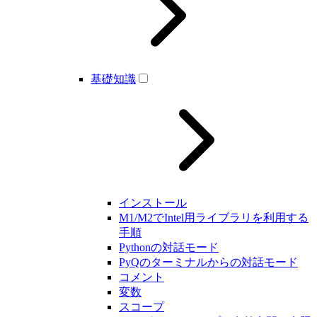
基礎知識
インストール
M1/M2でIntel用ライブラリを利用する
手順
Pythonの対話モード
PyQのターミナルからの対話モード
コメント
変数
スコープ