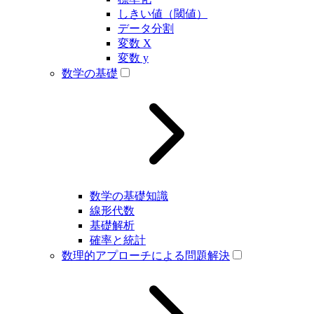
しきい値（閾値）
データ分割
変数 X
変数 y
数学の基礎
数学の基礎知識
線形代数
基礎解析
確率と統計
数理的アプローチによる問題解決