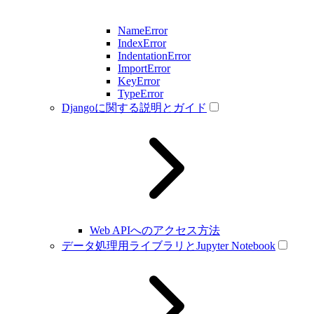
NameError
IndexError
IndentationError
ImportError
KeyError
TypeError
Djangoに関する説明とガイド
Web APIへのアクセス方法
データ処理用ライブラリとJupyter Notebook