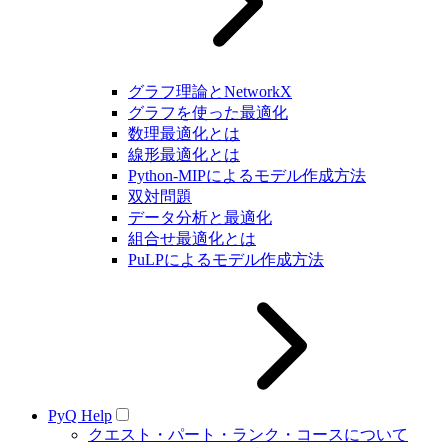
グラフ理論とNetworkX
グラフを使った最適化
数理最適化とは
線形最適化とは
Python-MIPによるモデル作成方法
双対問題
データ分析と最適化
組合せ最適化とは
PuLPによるモデル作成方法
PyQ Help
クエスト・パート・ランク・コースについて