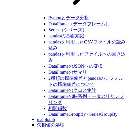
Pythonとデータ分析
DataFrame（データフレーム）
Series（シリーズ）
pandasの基礎知識
pandasを利用したCSVファイルの読み
込み
pandasを利用したファイルへの書き込
み
DataFrameのJSONへの変換
DataFrameのサマリ
2種類の標準偏差とpandasのデフォル
トの標準偏差について
DataFrameのクロス集計
DataFrameの時系列データのリサンプ
リング
相関係数
DataFrameGroupBy / SeriesGroupBy
matplotlib
欠損値の処理