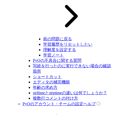
前の問題に戻る
学習履歴をリセットしたい
理解度を設定する
学習ノート
PyQの不具合に関する質問
写経を行ったのに実行できない場合の確認
箇所
ショートカット
エディタの補完機能
年齢の求め方
strftimeとstrptimeの違いは何でしょうか？
複数行コメントの付け方
PyQのアカウント・チームの設定ヘルプ