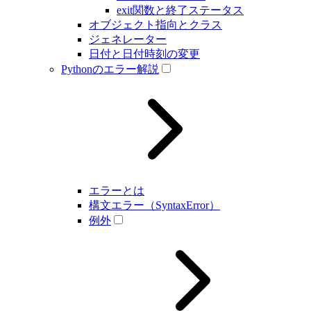
exit関数と終了ステータス
オブジェクト指向とクラス
ジェネレーター
日付と日付時刻の変更
Pythonのエラー解説
エラーとは
構文エラー（SyntaxError）
例外