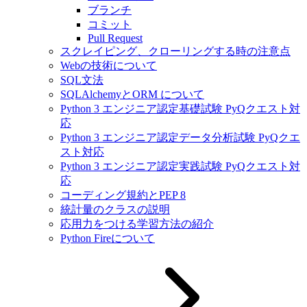
ブランチ
コミット
Pull Request
スクレイピング、クローリングする時の注意点
Webの技術について
SQL文法
SQLAlchemyとORM について
Python 3 エンジニア認定基礎試験 PyQクエスト対
応
Python 3 エンジニア認定データ分析試験 PyQクエ
スト対応
Python 3 エンジニア認定実践試験 PyQクエスト対
応
コーディング規約とPEP 8
統計量のクラスの説明
応用力をつける学習方法の紹介
Python Fireについて