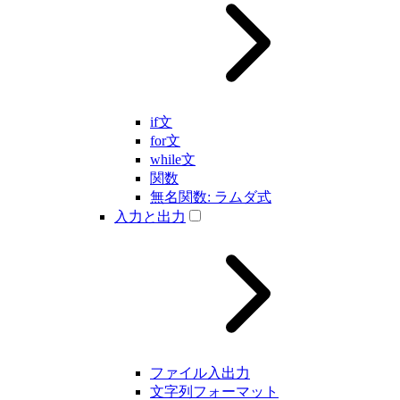
if文
for文
while文
関数
無名関数: ラムダ式
入力と出力
ファイル入出力
文字列フォーマット