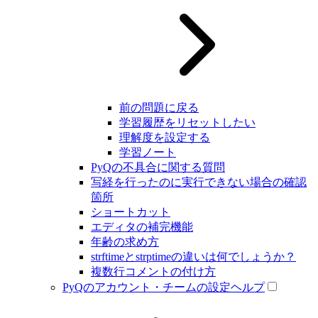
前の問題に戻る
学習履歴をリセットしたい
理解度を設定する
学習ノート
PyQの不具合に関する質問
写経を行ったのに実行できない場合の確認
箇所
ショートカット
エディタの補完機能
年齢の求め方
strftimeとstrptimeの違いは何でしょうか？
複数行コメントの付け方
PyQのアカウント・チームの設定ヘルプ