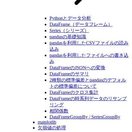
Pythonとデータ分析
DataFrame（データフレーム）
Series（シリーズ）
pandasの基礎知識
pandasを利用したCSVファイルの読み
込み
pandasを利用したファイルへの書き込
み
DataFrameのJSONへの変換
DataFrameのサマリ
2種類の標準偏差とpandasのデフォル
トの標準偏差について
DataFrameのクロス集計
DataFrameの時系列データのリサンプ
リング
相関係数
DataFrameGroupBy / SeriesGroupBy
matplotlib
欠損値の処理