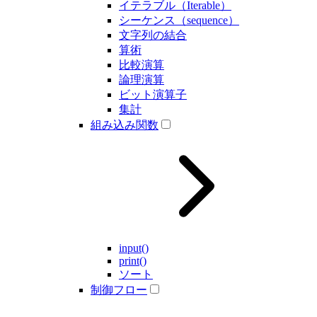
イテラブル（Iterable）
シーケンス（sequence）
文字列の結合
算術
比較演算
論理演算
ビット演算子
集計
組み込み関数
input()
print()
ソート
制御フロー