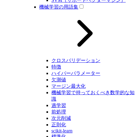
SVM（サポートベクターマシン）
機械学習の用語集
クロスバリデーション
特徴
ハイパーパラメーター
欠測値
マージン最大化
機械学習で持っておくべき数学的な知
識
過学習
前処理
次元削減
正則化
scikit-learn
標準化