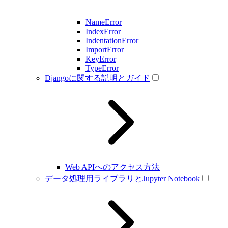
NameError
IndexError
IndentationError
ImportError
KeyError
TypeError
Djangoに関する説明とガイド
Web APIへのアクセス方法
データ処理用ライブラリとJupyter Notebook