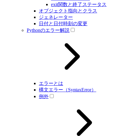
exit関数と終了ステータス
オブジェクト指向とクラス
ジェネレーター
日付と日付時刻の変更
Pythonのエラー解説
エラーとは
構文エラー（SyntaxError）
例外