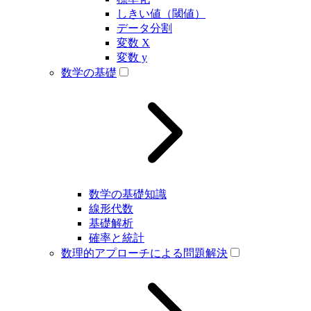
しきい値（閾値）
データ分割
変数 X
変数 y
数学の基礎
数学の基礎知識
線形代数
基礎解析
確率と統計
数理的アプローチによる問題解決