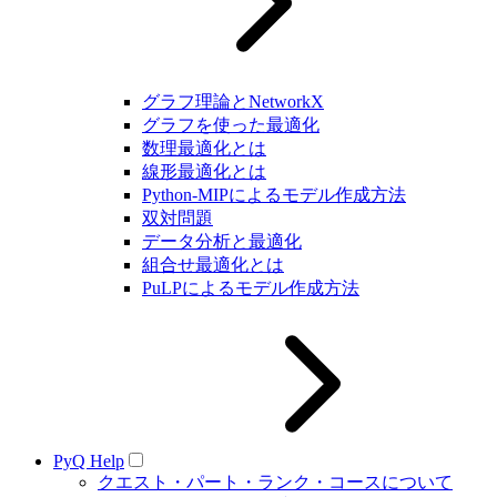
グラフ理論とNetworkX
グラフを使った最適化
数理最適化とは
線形最適化とは
Python-MIPによるモデル作成方法
双対問題
データ分析と最適化
組合せ最適化とは
PuLPによるモデル作成方法
PyQ Help
クエスト・パート・ランク・コースについて