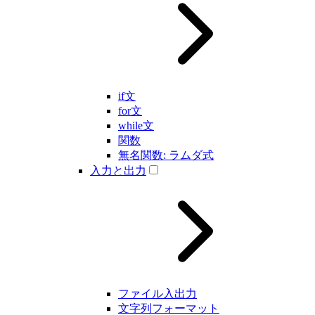
if文
for文
while文
関数
無名関数: ラムダ式
入力と出力
ファイル入出力
文字列フォーマット