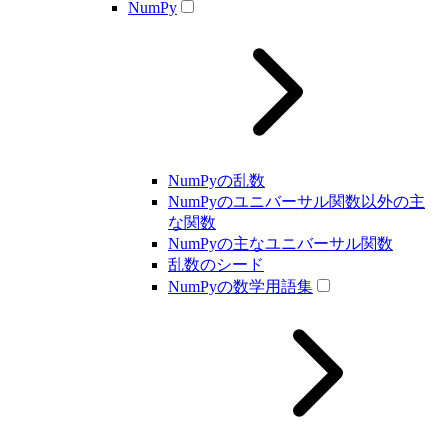
NumPy
NumPyの乱数
NumPyのユニバーサル関数以外の主
な関数
NumPyの主なユニバーサル関数
乱数のシード
NumPyの数学用語集