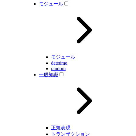
モジュール
モジュール
datetime
random
一般知識
正規表現
トランザクション