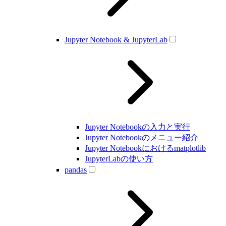
Jupyter Notebook & JupyterLab
Jupyter Notebookの入力と実行
Jupyter Notebookのメニュー紹介
Jupyter Notebookにおけるmatplotlib
JupyterLabの使い方
pandas