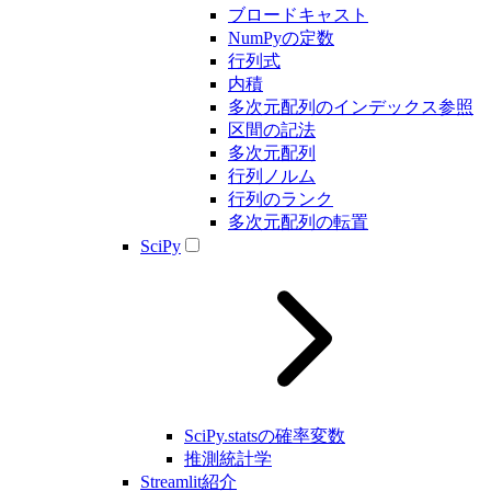
ブロードキャスト
NumPyの定数
行列式
内積
多次元配列のインデックス参照
区間の記法
多次元配列
行列ノルム
行列のランク
多次元配列の転置
SciPy
SciPy.statsの確率変数
推測統計学
Streamlit紹介