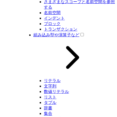
さまざまなスコープと名前空間を参照
する
名前空間
インデント
ブロック
トランザクション
組み込み型や演算子など
リテラル
文字列
数値リテラル
リスト
タプル
辞書
集合