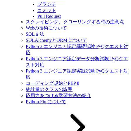
ブランチ
コミット
Pull Request
スクレイピング、クローリングする時の注意点
Webの技術について
SQL文法
SQLAlchemyとORM について
Python 3 エンジニア認定基礎試験 PyQクエスト対
応
Python 3 エンジニア認定データ分析試験 PyQクエ
スト対応
Python 3 エンジニア認定実践試験 PyQクエスト対
応
コーディング規約とPEP 8
統計量のクラスの説明
応用力をつける学習方法の紹介
Python Fireについて