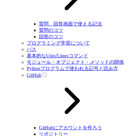
質問、回答画面で使える記法
質問のコツ
回答のコツ
プログラミング学習について
パス
基本的なUnix/Linuxコマンド
モジュール・オブジェクト・メソッドの関係
Pythonプログラムで使われる記号と読み方
GitHub
GitHubにアカウントを作ろう
リポジトリー