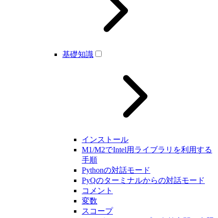
基礎知識
インストール
M1/M2でIntel用ライブラリを利用する
手順
Pythonの対話モード
PyQのターミナルからの対話モード
コメント
変数
スコープ