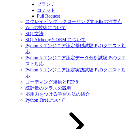
ブランチ
コミット
Pull Request
スクレイピング、クローリングする時の注意点
Webの技術について
SQL文法
SQLAlchemyとORM について
Python 3 エンジニア認定基礎試験 PyQクエスト対
応
Python 3 エンジニア認定データ分析試験 PyQクエ
スト対応
Python 3 エンジニア認定実践試験 PyQクエスト対
応
コーディング規約とPEP 8
統計量のクラスの説明
応用力をつける学習方法の紹介
Python Fireについて