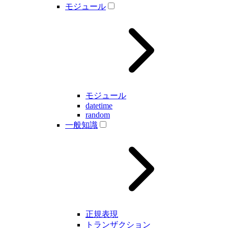
モジュール
モジュール
datetime
random
一般知識
正規表現
トランザクション