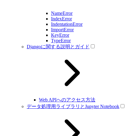
NameError
IndexError
IndentationError
ImportError
KeyError
TypeError
Djangoに関する説明とガイド
Web APIへのアクセス方法
データ処理用ライブラリとJupyter Notebook