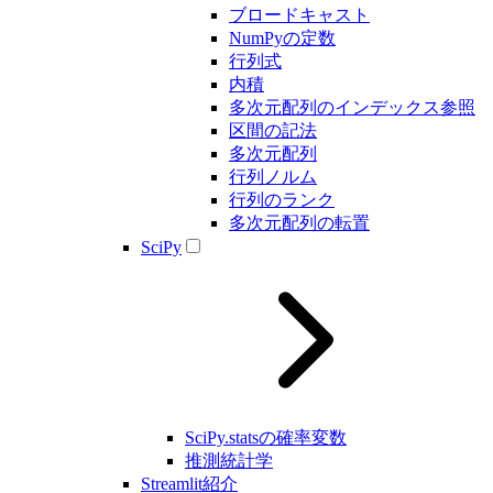
ブロードキャスト
NumPyの定数
行列式
内積
多次元配列のインデックス参照
区間の記法
多次元配列
行列ノルム
行列のランク
多次元配列の転置
SciPy
SciPy.statsの確率変数
推測統計学
Streamlit紹介