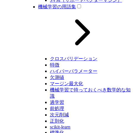
SVM（サポートベクターマシン）
機械学習の用語集
クロスバリデーション
特徴
ハイパーパラメーター
欠測値
マージン最大化
機械学習で持っておくべき数学的な知
識
過学習
前処理
次元削減
正則化
scikit-learn
標準化