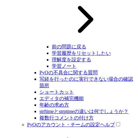
前の問題に戻る
学習履歴をリセットしたい
理解度を設定する
学習ノート
PyQの不具合に関する質問
写経を行ったのに実行できない場合の確認
箇所
ショートカット
エディタの補完機能
年齢の求め方
strftimeとstrptimeの違いは何でしょうか？
複数行コメントの付け方
PyQのアカウント・チームの設定ヘルプ