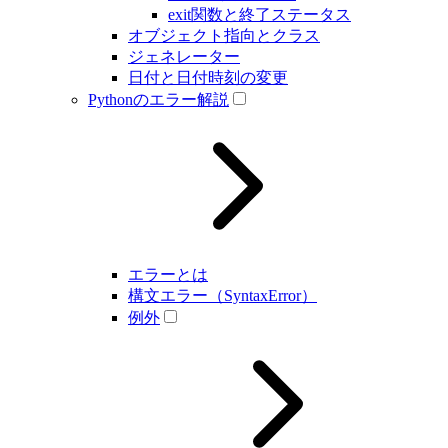
exit関数と終了ステータス
オブジェクト指向とクラス
ジェネレーター
日付と日付時刻の変更
Pythonのエラー解説
エラーとは
構文エラー（SyntaxError）
例外