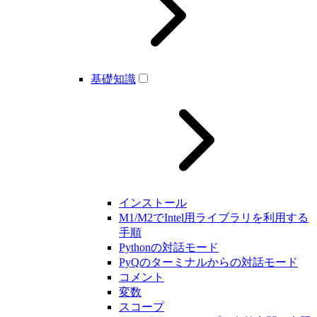
基礎知識
インストール
M1/M2でIntel用ライブラリを利用する
手順
Pythonの対話モード
PyQのターミナルからの対話モード
コメント
変数
スコープ