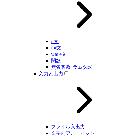
if文
for文
while文
関数
無名関数: ラムダ式
入力と出力
ファイル入出力
文字列フォーマット