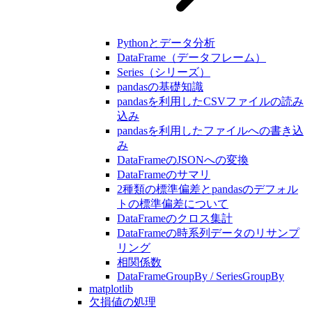
Pythonとデータ分析
DataFrame（データフレーム）
Series（シリーズ）
pandasの基礎知識
pandasを利用したCSVファイルの読み
込み
pandasを利用したファイルへの書き込
み
DataFrameのJSONへの変換
DataFrameのサマリ
2種類の標準偏差とpandasのデフォル
トの標準偏差について
DataFrameのクロス集計
DataFrameの時系列データのリサンプ
リング
相関係数
DataFrameGroupBy / SeriesGroupBy
matplotlib
欠損値の処理