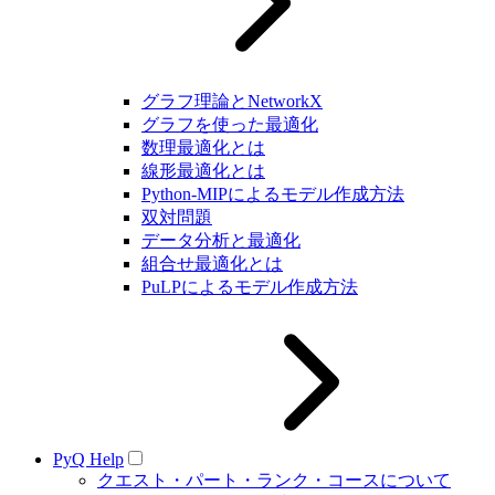
グラフ理論とNetworkX
グラフを使った最適化
数理最適化とは
線形最適化とは
Python-MIPによるモデル作成方法
双対問題
データ分析と最適化
組合せ最適化とは
PuLPによるモデル作成方法
PyQ Help
クエスト・パート・ランク・コースについて