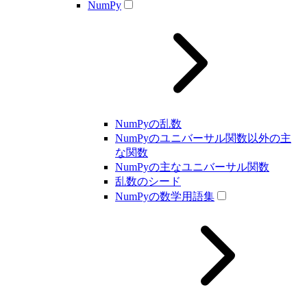
NumPy
NumPyの乱数
NumPyのユニバーサル関数以外の主
な関数
NumPyの主なユニバーサル関数
乱数のシード
NumPyの数学用語集