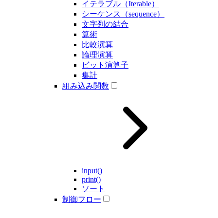
イテラブル（Iterable）
シーケンス（sequence）
文字列の結合
算術
比較演算
論理演算
ビット演算子
集計
組み込み関数
input()
print()
ソート
制御フロー