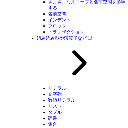
さまざまなスコープと名前空間を参照
する
名前空間
インデント
ブロック
トランザクション
組み込み型や演算子など
リテラル
文字列
数値リテラル
リスト
タプル
辞書
集合