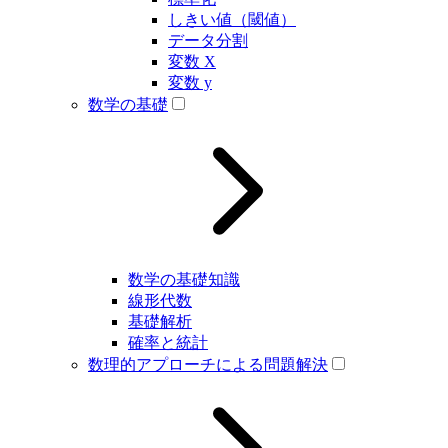
しきい値（閾値）
データ分割
変数 X
変数 y
数学の基礎
数学の基礎知識
線形代数
基礎解析
確率と統計
数理的アプローチによる問題解決