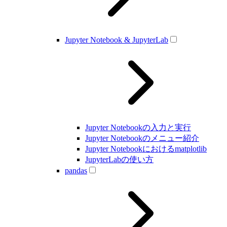
Jupyter Notebook & JupyterLab
Jupyter Notebookの入力と実行
Jupyter Notebookのメニュー紹介
Jupyter Notebookにおけるmatplotlib
JupyterLabの使い方
pandas