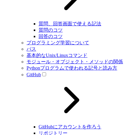
質問、回答画面で使える記法
質問のコツ
回答のコツ
プログラミング学習について
パス
基本的なUnix/Linuxコマンド
モジュール・オブジェクト・メソッドの関係
Pythonプログラムで使われる記号と読み方
GitHub
GitHubにアカウントを作ろう
リポジトリー