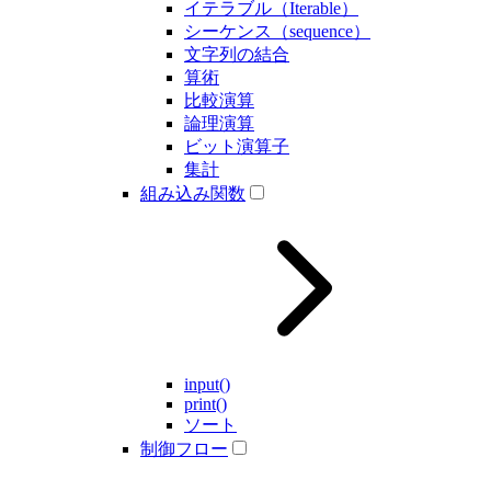
イテラブル（Iterable）
シーケンス（sequence）
文字列の結合
算術
比較演算
論理演算
ビット演算子
集計
組み込み関数
input()
print()
ソート
制御フロー