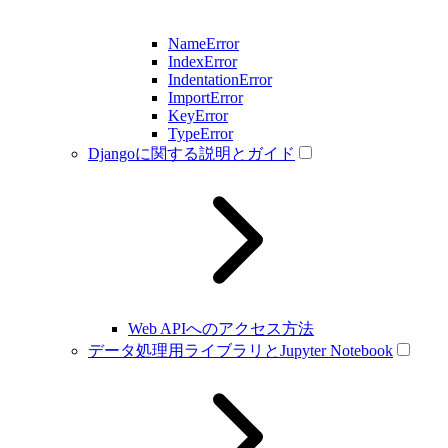
NameError
IndexError
IndentationError
ImportError
KeyError
TypeError
Djangoに関する説明とガイド
Web APIへのアクセス方法
データ処理用ライブラリとJupyter Notebook