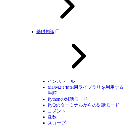
基礎知識
インストール
M1/M2でIntel用ライブラリを利用する
手順
Pythonの対話モード
PyQのターミナルからの対話モード
コメント
変数
スコープ