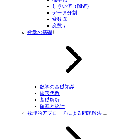
しきい値（閾値）
データ分割
変数 X
変数 y
数学の基礎
数学の基礎知識
線形代数
基礎解析
確率と統計
数理的アプローチによる問題解決