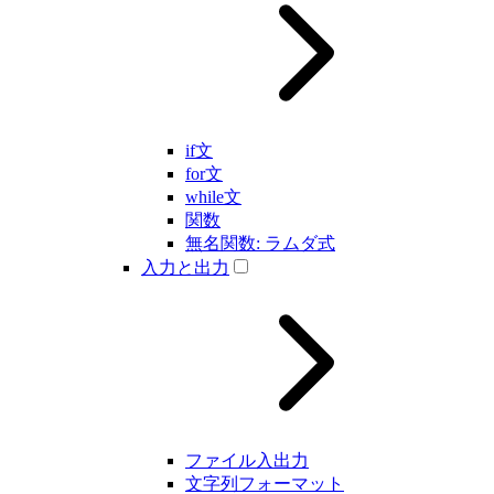
if文
for文
while文
関数
無名関数: ラムダ式
入力と出力
ファイル入出力
文字列フォーマット