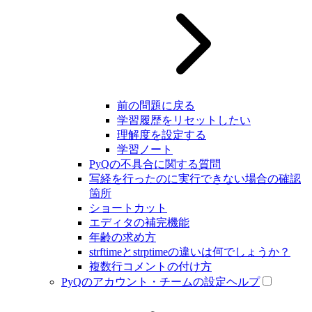
前の問題に戻る
学習履歴をリセットしたい
理解度を設定する
学習ノート
PyQの不具合に関する質問
写経を行ったのに実行できない場合の確認
箇所
ショートカット
エディタの補完機能
年齢の求め方
strftimeとstrptimeの違いは何でしょうか？
複数行コメントの付け方
PyQのアカウント・チームの設定ヘルプ