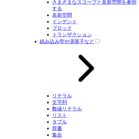
さまざまなスコープと名前空間を参照
する
名前空間
インデント
ブロック
トランザクション
組み込み型や演算子など
リテラル
文字列
数値リテラル
リスト
タプル
辞書
集合