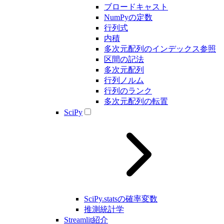
ブロードキャスト
NumPyの定数
行列式
内積
多次元配列のインデックス参照
区間の記法
多次元配列
行列ノルム
行列のランク
多次元配列の転置
SciPy
SciPy.statsの確率変数
推測統計学
Streamlit紹介