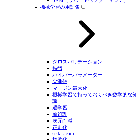
SVM（サポートベクターマシン）
機械学習の用語集
クロスバリデーション
特徴
ハイパーパラメーター
欠測値
マージン最大化
機械学習で持っておくべき数学的な知
識
過学習
前処理
次元削減
正則化
scikit-learn
標準化