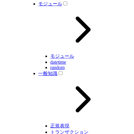
モジュール
モジュール
datetime
random
一般知識
正規表現
トランザクション