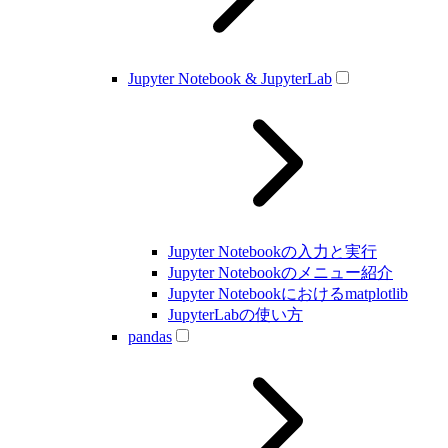
Jupyter Notebook & JupyterLab
Jupyter Notebookの入力と実行
Jupyter Notebookのメニュー紹介
Jupyter Notebookにおけるmatplotlib
JupyterLabの使い方
pandas