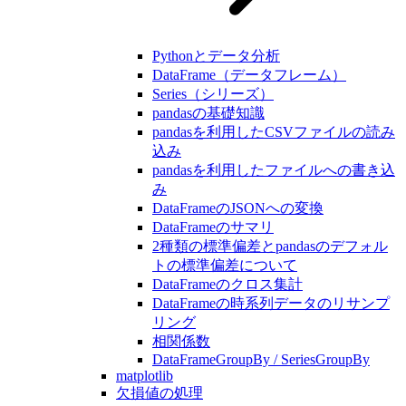
Pythonとデータ分析
DataFrame（データフレーム）
Series（シリーズ）
pandasの基礎知識
pandasを利用したCSVファイルの読み
込み
pandasを利用したファイルへの書き込
み
DataFrameのJSONへの変換
DataFrameのサマリ
2種類の標準偏差とpandasのデフォル
トの標準偏差について
DataFrameのクロス集計
DataFrameの時系列データのリサンプ
リング
相関係数
DataFrameGroupBy / SeriesGroupBy
matplotlib
欠損値の処理