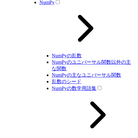
NumPy
NumPyの乱数
NumPyのユニバーサル関数以外の主
な関数
NumPyの主なユニバーサル関数
乱数のシード
NumPyの数学用語集