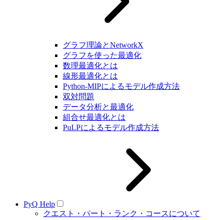
グラフ理論とNetworkX
グラフを使った最適化
数理最適化とは
線形最適化とは
Python-MIPによるモデル作成方法
双対問題
データ分析と最適化
組合せ最適化とは
PuLPによるモデル作成方法
PyQ Help
クエスト・パート・ランク・コースについて