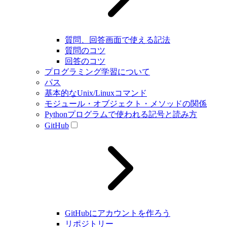
質問、回答画面で使える記法
質問のコツ
回答のコツ
プログラミング学習について
パス
基本的なUnix/Linuxコマンド
モジュール・オブジェクト・メソッドの関係
Pythonプログラムで使われる記号と読み方
GitHub
GitHubにアカウントを作ろう
リポジトリー