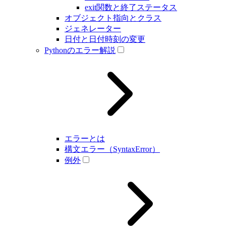
exit関数と終了ステータス
オブジェクト指向とクラス
ジェネレーター
日付と日付時刻の変更
Pythonのエラー解説
エラーとは
構文エラー（SyntaxError）
例外