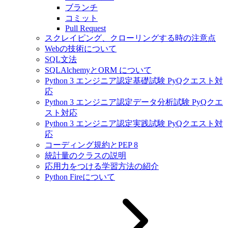
ブランチ
コミット
Pull Request
スクレイピング、クローリングする時の注意点
Webの技術について
SQL文法
SQLAlchemyとORM について
Python 3 エンジニア認定基礎試験 PyQクエスト対
応
Python 3 エンジニア認定データ分析試験 PyQクエ
スト対応
Python 3 エンジニア認定実践試験 PyQクエスト対
応
コーディング規約とPEP 8
統計量のクラスの説明
応用力をつける学習方法の紹介
Python Fireについて