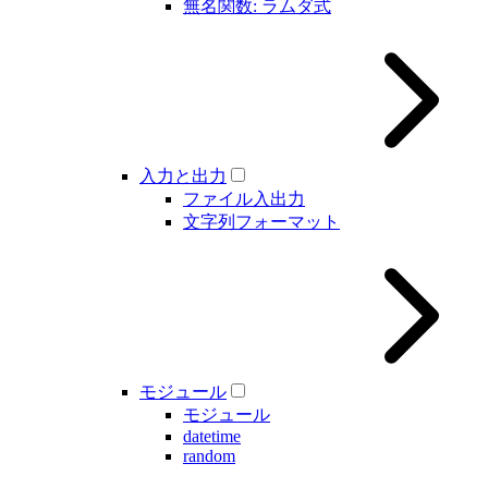
無名関数: ラムダ式
入力と出力
ファイル入出力
文字列フォーマット
モジュール
モジュール
datetime
random