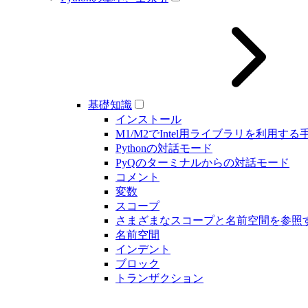
基礎知識
インストール
M1/M2でIntel用ライブラリを利用する
Pythonの対話モード
PyQのターミナルからの対話モード
コメント
変数
スコープ
さまざまなスコープと名前空間を参照
名前空間
インデント
ブロック
トランザクション