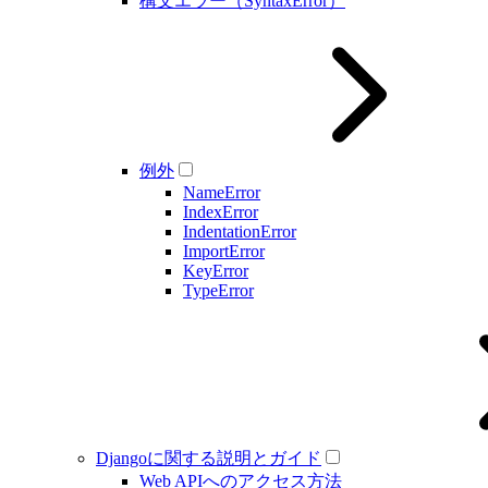
構文エラー（SyntaxError）
例外
NameError
IndexError
IndentationError
ImportError
KeyError
TypeError
Djangoに関する説明とガイド
Web APIへのアクセス方法