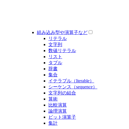
組み込み型や演算子など
リテラル
文字列
数値リテラル
リスト
タプル
辞書
集合
イテラブル（Iterable）
シーケンス（sequence）
文字列の結合
算術
比較演算
論理演算
ビット演算子
集計