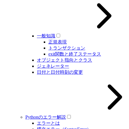
一般知識
正規表現
トランザクション
exit関数と終了ステータス
オブジェクト指向とクラス
ジェネレーター
日付と日付時刻の変更
Pythonのエラー解説
エラーとは