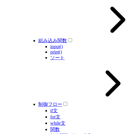
組み込み関数
input()
print()
ソート
制御フロー
if文
for文
while文
関数