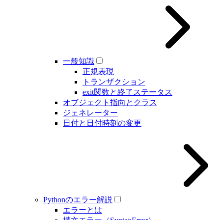
一般知識
正規表現
トランザクション
exit関数と終了ステータス
オブジェクト指向とクラス
ジェネレーター
日付と日付時刻の変更
Pythonのエラー解説
エラーとは