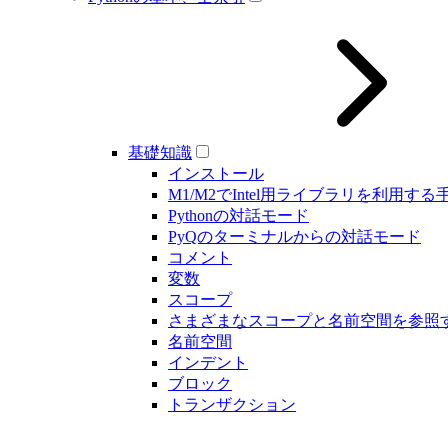
基礎知識
インストール
M1/M2でIntel用ライブラリを利用する
Pythonの対話モード
PyQのターミナルからの対話モード
コメント
変数
スコープ
さまざまなスコープと名前空間を参照
名前空間
インデント
ブロック
トランザクション