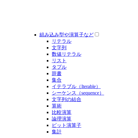
組み込み型や演算子など
リテラル
文字列
数値リテラル
リスト
タプル
辞書
集合
イテラブル（Iterable）
シーケンス（sequence）
文字列の結合
算術
比較演算
論理演算
ビット演算子
集計