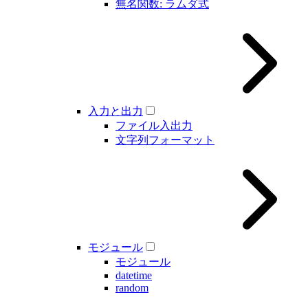
無名関数: ラムダ式
入力と出力
ファイル入出力
文字列フォーマット
モジュール
モジュール
datetime
random