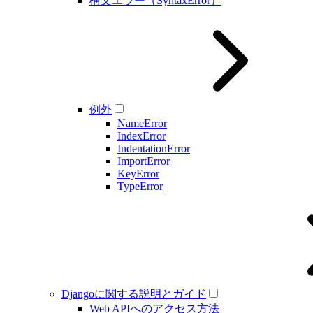
構文エラー（SyntaxError）
例外
NameError
IndexError
IndentationError
ImportError
KeyError
TypeError
Djangoに関する説明とガイド
Web APIへのアクセス方法