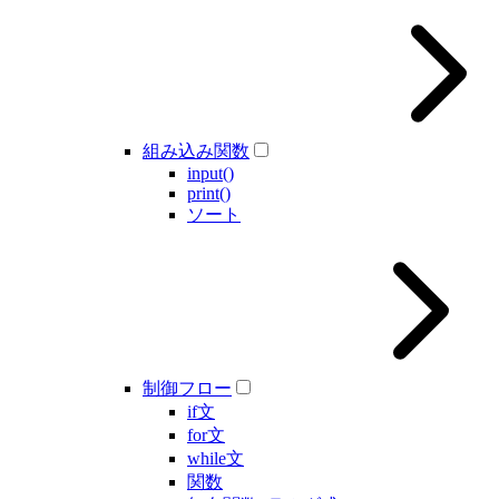
組み込み関数
input()
print()
ソート
制御フロー
if文
for文
while文
関数