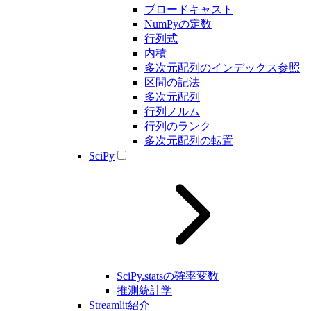
ブロードキャスト
NumPyの定数
行列式
内積
多次元配列のインデックス参照
区間の記法
多次元配列
行列ノルム
行列のランク
多次元配列の転置
SciPy
SciPy.statsの確率変数
推測統計学
Streamlit紹介