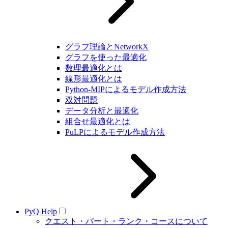
グラフ理論とNetworkX
グラフを使った最適化
数理最適化とは
線形最適化とは
Python-MIPによるモデル作成方法
双対問題
データ分析と最適化
組合せ最適化とは
PuLPによるモデル作成方法
PyQ Help
クエスト・パート・ランク・コースについて