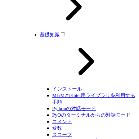
基礎知識
インストール
M1/M2でIntel用ライブラリを利用する
手順
Pythonの対話モード
PyQのターミナルからの対話モード
コメント
変数
スコープ