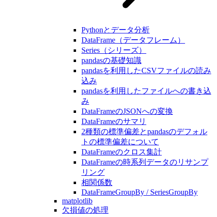
Pythonとデータ分析
DataFrame（データフレーム）
Series（シリーズ）
pandasの基礎知識
pandasを利用したCSVファイルの読み
込み
pandasを利用したファイルへの書き込
み
DataFrameのJSONへの変換
DataFrameのサマリ
2種類の標準偏差とpandasのデフォル
トの標準偏差について
DataFrameのクロス集計
DataFrameの時系列データのリサンプ
リング
相関係数
DataFrameGroupBy / SeriesGroupBy
matplotlib
欠損値の処理