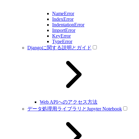
NameError
IndexError
IndentationError
ImportError
KeyError
TypeError
Djangoに関する説明とガイド
Web APIへのアクセス方法
データ処理用ライブラリとJupyter Notebook