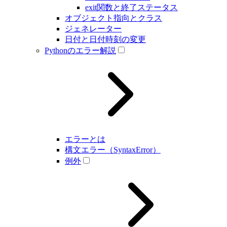
exit関数と終了ステータス
オブジェクト指向とクラス
ジェネレーター
日付と日付時刻の変更
Pythonのエラー解説
エラーとは
構文エラー（SyntaxError）
例外