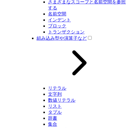
さまざまなスコープと名前空間を参照
する
名前空間
インデント
ブロック
トランザクション
組み込み型や演算子など
リテラル
文字列
数値リテラル
リスト
タプル
辞書
集合