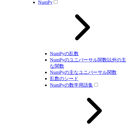
NumPy
NumPyの乱数
NumPyのユニバーサル関数以外の主
な関数
NumPyの主なユニバーサル関数
乱数のシード
NumPyの数学用語集