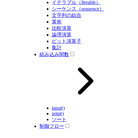
イテラブル（Iterable）
シーケンス（sequence）
文字列の結合
算術
比較演算
論理演算
ビット演算子
集計
組み込み関数
input()
print()
ソート
制御フロー