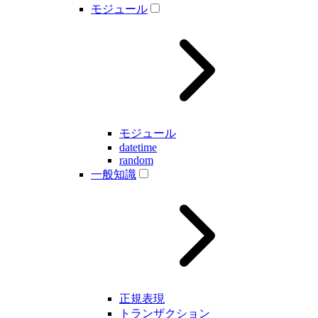
モジュール
モジュール
datetime
random
一般知識
正規表現
トランザクション