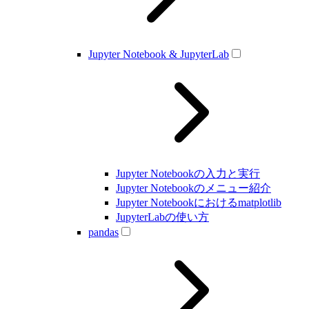
Jupyter Notebook & JupyterLab
Jupyter Notebookの入力と実行
Jupyter Notebookのメニュー紹介
Jupyter Notebookにおけるmatplotlib
JupyterLabの使い方
pandas