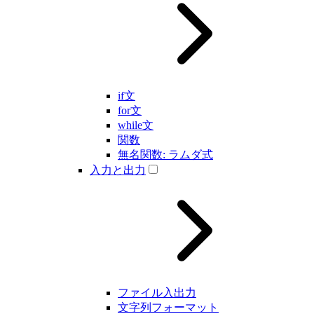
if文
for文
while文
関数
無名関数: ラムダ式
入力と出力
ファイル入出力
文字列フォーマット