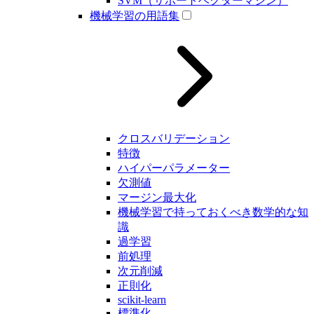
SVM（サポートベクターマシン）
機械学習の用語集
クロスバリデーション
特徴
ハイパーパラメーター
欠測値
マージン最大化
機械学習で持っておくべき数学的な知
識
過学習
前処理
次元削減
正則化
scikit-learn
標準化