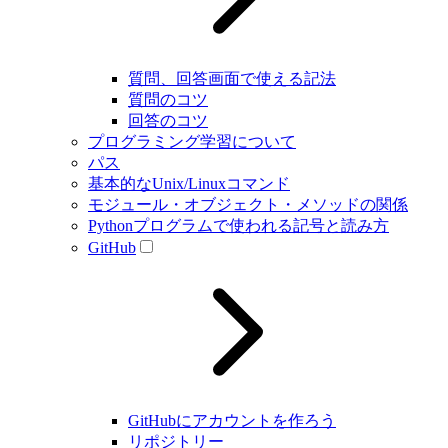
質問、回答画面で使える記法
質問のコツ
回答のコツ
プログラミング学習について
パス
基本的なUnix/Linuxコマンド
モジュール・オブジェクト・メソッドの関係
Pythonプログラムで使われる記号と読み方
GitHub
GitHubにアカウントを作ろう
リポジトリー