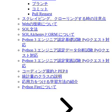
ブランチ
コミット
Pull Request
スクレイピング、クローリングする時の注意点
Webの技術について
SQL文法
SQLAlchemyとORM について
Python 3 エンジニア認定基礎試験 PyQクエスト対
応
Python 3 エンジニア認定データ分析試験 PyQクエ
スト対応
Python 3 エンジニア認定実践試験 PyQクエスト対
応
コーディング規約とPEP 8
統計量のクラスの説明
応用力をつける学習方法の紹介
Python Fireについて