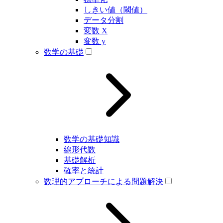
しきい値（閾値）
データ分割
変数 X
変数 y
数学の基礎
数学の基礎知識
線形代数
基礎解析
確率と統計
数理的アプローチによる問題解決