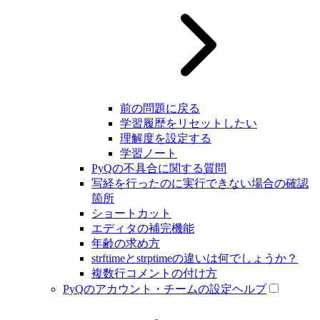
前の問題に戻る
学習履歴をリセットしたい
理解度を設定する
学習ノート
PyQの不具合に関する質問
写経を行ったのに実行できない場合の確認
箇所
ショートカット
エディタの補完機能
年齢の求め方
strftimeとstrptimeの違いは何でしょうか？
複数行コメントの付け方
PyQのアカウント・チームの設定ヘルプ