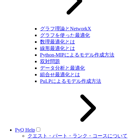
グラフ理論とNetworkX
グラフを使った最適化
数理最適化とは
線形最適化とは
Python-MIPによるモデル作成方法
双対問題
データ分析と最適化
組合せ最適化とは
PuLPによるモデル作成方法
PyQ Help
クエスト・パート・ランク・コースについて