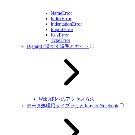
NameError
IndexError
IndentationError
ImportError
KeyError
TypeError
Djangoに関する説明とガイド
Web APIへのアクセス方法
データ処理用ライブラリとJupyter Notebook