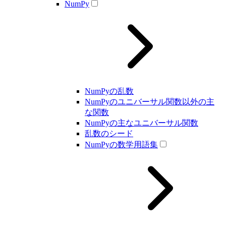
NumPy
NumPyの乱数
NumPyのユニバーサル関数以外の主
な関数
NumPyの主なユニバーサル関数
乱数のシード
NumPyの数学用語集