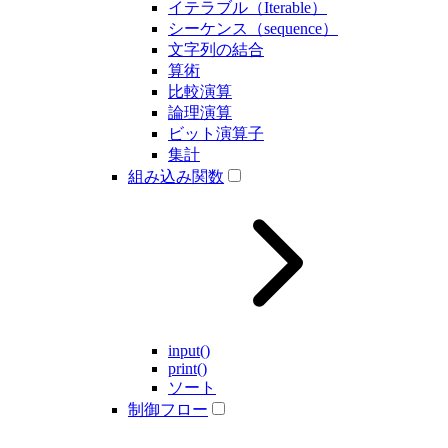
イテラブル（Iterable）
シーケンス（sequence）
文字列の結合
算術
比較演算
論理演算
ビット演算子
集計
組み込み関数
input()
print()
ソート
制御フロー