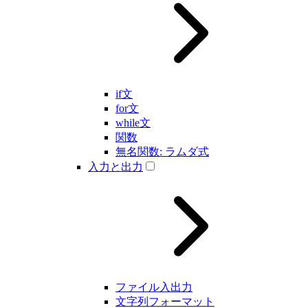
if文
for文
while文
関数
無名関数: ラムダ式
入力と出力
ファイル入出力
文字列フォーマット