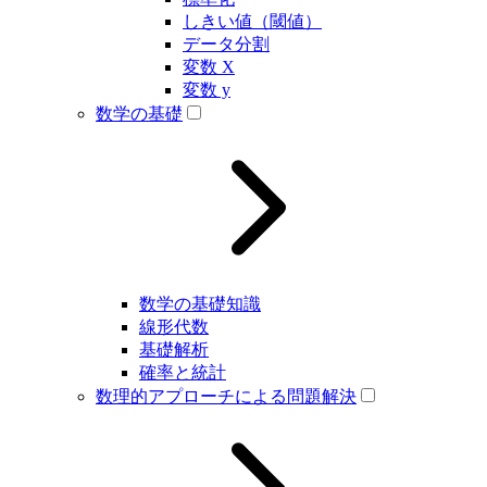
しきい値（閾値）
データ分割
変数 X
変数 y
数学の基礎
数学の基礎知識
線形代数
基礎解析
確率と統計
数理的アプローチによる問題解決