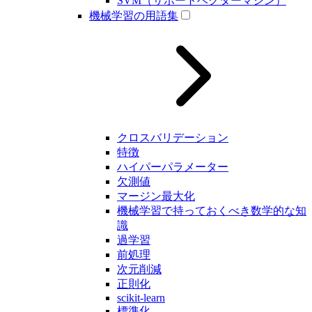
SVM（サポートベクターマシン）
機械学習の用語集
クロスバリデーション
特徴
ハイパーパラメーター
欠測値
マージン最大化
機械学習で持っておくべき数学的な知
識
過学習
前処理
次元削減
正則化
scikit-learn
標準化