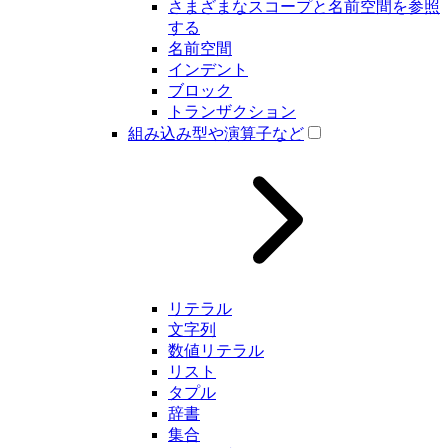
さまざまなスコープと名前空間を参照
する
名前空間
インデント
ブロック
トランザクション
組み込み型や演算子など
リテラル
文字列
数値リテラル
リスト
タプル
辞書
集合