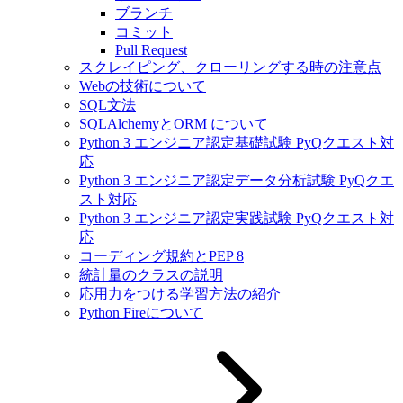
ブランチ
コミット
Pull Request
スクレイピング、クローリングする時の注意点
Webの技術について
SQL文法
SQLAlchemyとORM について
Python 3 エンジニア認定基礎試験 PyQクエスト対
応
Python 3 エンジニア認定データ分析試験 PyQクエ
スト対応
Python 3 エンジニア認定実践試験 PyQクエスト対
応
コーディング規約とPEP 8
統計量のクラスの説明
応用力をつける学習方法の紹介
Python Fireについて