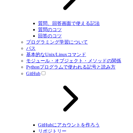
質問、回答画面で使える記法
質問のコツ
回答のコツ
プログラミング学習について
パス
基本的なUnix/Linuxコマンド
モジュール・オブジェクト・メソッドの関係
Pythonプログラムで使われる記号と読み方
GitHub
GitHubにアカウントを作ろう
リポジトリー