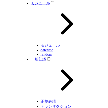
モジュール
モジュール
datetime
random
一般知識
正規表現
トランザクション