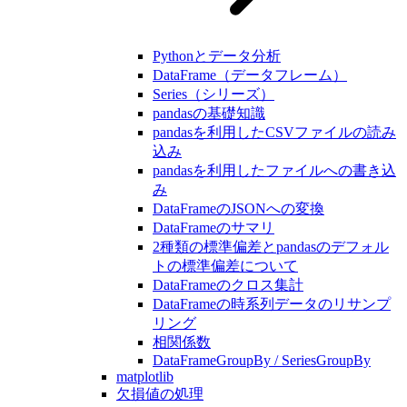
Pythonとデータ分析
DataFrame（データフレーム）
Series（シリーズ）
pandasの基礎知識
pandasを利用したCSVファイルの読み
込み
pandasを利用したファイルへの書き込
み
DataFrameのJSONへの変換
DataFrameのサマリ
2種類の標準偏差とpandasのデフォル
トの標準偏差について
DataFrameのクロス集計
DataFrameの時系列データのリサンプ
リング
相関係数
DataFrameGroupBy / SeriesGroupBy
matplotlib
欠損値の処理