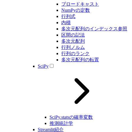
ブロードキャスト
NumPyの定数
行列式
内積
多次元配列のインデックス参照
区間の記法
多次元配列
行列ノルム
行列のランク
多次元配列の転置
SciPy
SciPy.statsの確率変数
推測統計学
Streamlit紹介