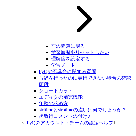
前の問題に戻る
学習履歴をリセットしたい
理解度を設定する
学習ノート
PyQの不具合に関する質問
写経を行ったのに実行できない場合の確認
箇所
ショートカット
エディタの補完機能
年齢の求め方
strftimeとstrptimeの違いは何でしょうか？
複数行コメントの付け方
PyQのアカウント・チームの設定ヘルプ