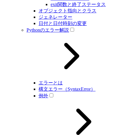
exit関数と終了ステータス
オブジェクト指向とクラス
ジェネレーター
日付と日付時刻の変更
Pythonのエラー解説
エラーとは
構文エラー（SyntaxError）
例外