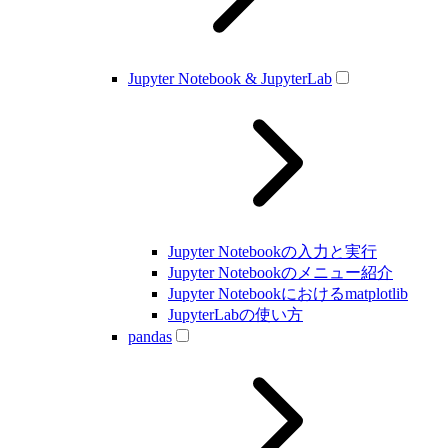
Jupyter Notebook & JupyterLab
Jupyter Notebookの入力と実行
Jupyter Notebookのメニュー紹介
Jupyter Notebookにおけるmatplotlib
JupyterLabの使い方
pandas