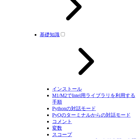
基礎知識
インストール
M1/M2でIntel用ライブラリを利用する
手順
Pythonの対話モード
PyQのターミナルからの対話モード
コメント
変数
スコープ