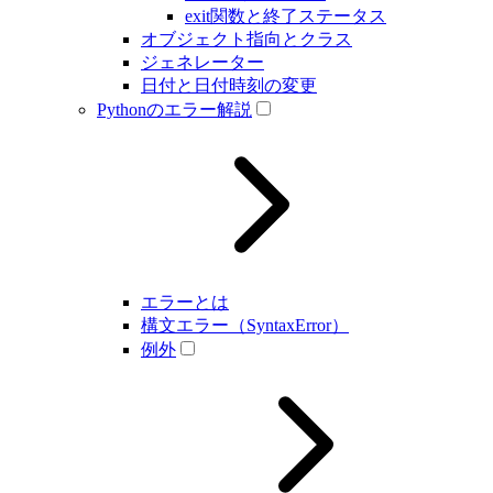
exit関数と終了ステータス
オブジェクト指向とクラス
ジェネレーター
日付と日付時刻の変更
Pythonのエラー解説
エラーとは
構文エラー（SyntaxError）
例外