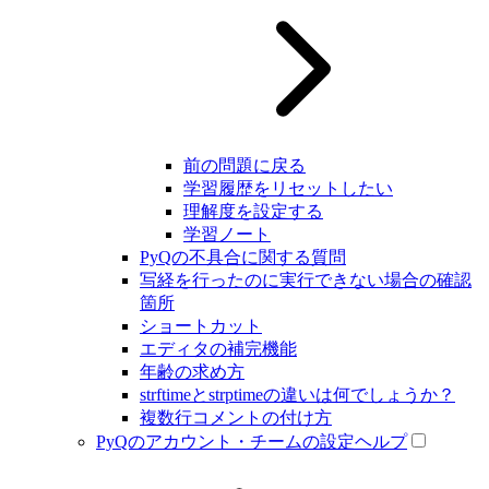
前の問題に戻る
学習履歴をリセットしたい
理解度を設定する
学習ノート
PyQの不具合に関する質問
写経を行ったのに実行できない場合の確認
箇所
ショートカット
エディタの補完機能
年齢の求め方
strftimeとstrptimeの違いは何でしょうか？
複数行コメントの付け方
PyQのアカウント・チームの設定ヘルプ