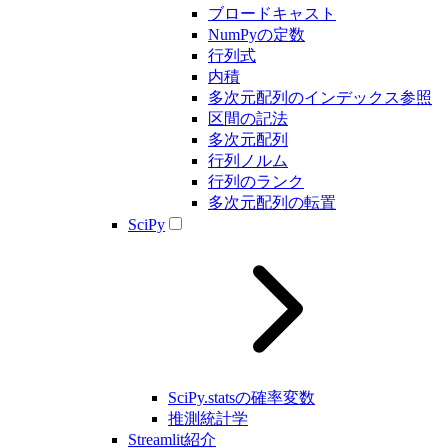
ブロードキャスト
NumPyの定数
行列式
内積
多次元配列のインデックス参照
区間の記法
多次元配列
行列ノルム
行列のランク
多次元配列の転置
SciPy
SciPy.statsの確率変数
推測統計学
Streamlit紹介