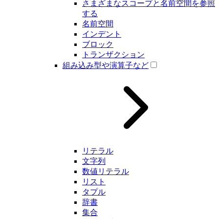
さまざまなスコープと名前空間を参照
する
名前空間
インデント
ブロック
トランザクション
組み込み型や演算子など
リテラル
文字列
数値リテラル
リスト
タプル
辞書
集合