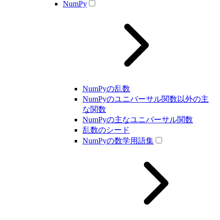
NumPy
NumPyの乱数
NumPyのユニバーサル関数以外の主
な関数
NumPyの主なユニバーサル関数
乱数のシード
NumPyの数学用語集