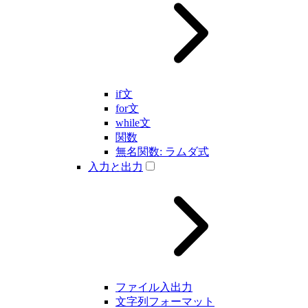
if文
for文
while文
関数
無名関数: ラムダ式
入力と出力
ファイル入出力
文字列フォーマット