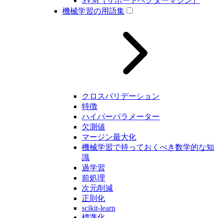
SVM（サポートベクターマシン）
機械学習の用語集
クロスバリデーション
特徴
ハイパーパラメーター
欠測値
マージン最大化
機械学習で持っておくべき数学的な知
識
過学習
前処理
次元削減
正則化
scikit-learn
標準化