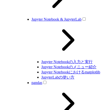
Jupyter Notebook & JupyterLab
Jupyter Notebookの入力と実行
Jupyter Notebookのメニュー紹介
Jupyter Notebookにおけるmatplotlib
JupyterLabの使い方
pandas