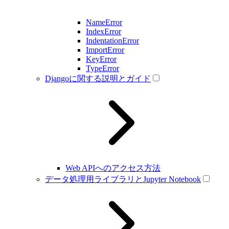
NameError
IndexError
IndentationError
ImportError
KeyError
TypeError
Djangoに関する説明とガイド
Web APIへのアクセス方法
データ処理用ライブラリとJupyter Notebook