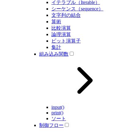
イテラブル（Iterable）
シーケンス（sequence）
文字列の結合
算術
比較演算
論理演算
ビット演算子
集計
組み込み関数
input()
print()
ソート
制御フロー