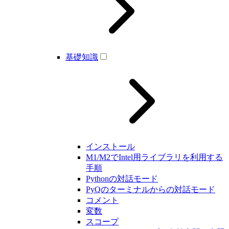
基礎知識
インストール
M1/M2でIntel用ライブラリを利用する
手順
Pythonの対話モード
PyQのターミナルからの対話モード
コメント
変数
スコープ