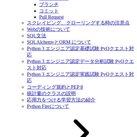
ブランチ
コミット
Pull Request
スクレイピング、クローリングする時の注意点
Webの技術について
SQL文法
SQLAlchemyとORM について
Python 3 エンジニア認定基礎試験 PyQクエスト対
応
Python 3 エンジニア認定データ分析試験 PyQクエ
スト対応
Python 3 エンジニア認定実践試験 PyQクエスト対
応
コーディング規約とPEP 8
統計量のクラスの説明
応用力をつける学習方法の紹介
Python Fireについて