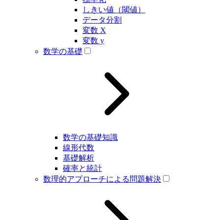
しきい値（閾値）
データ分割
変数 X
変数 y
数学の基礎
数学の基礎知識
線形代数
基礎解析
確率と統計
数理的アプローチによる問題解決