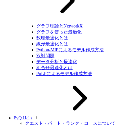
グラフ理論とNetworkX
グラフを使った最適化
数理最適化とは
線形最適化とは
Python-MIPによるモデル作成方法
双対問題
データ分析と最適化
組合せ最適化とは
PuLPによるモデル作成方法
PyQ Help
クエスト・パート・ランク・コースについて