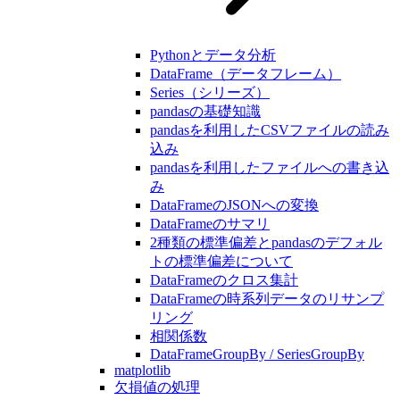
Pythonとデータ分析
DataFrame（データフレーム）
Series（シリーズ）
pandasの基礎知識
pandasを利用したCSVファイルの読み
込み
pandasを利用したファイルへの書き込
み
DataFrameのJSONへの変換
DataFrameのサマリ
2種類の標準偏差とpandasのデフォル
トの標準偏差について
DataFrameのクロス集計
DataFrameの時系列データのリサンプ
リング
相関係数
DataFrameGroupBy / SeriesGroupBy
matplotlib
欠損値の処理