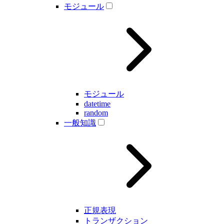
モジュール
モジュール
datetime
random
一般知識
正規表現
トランザクション