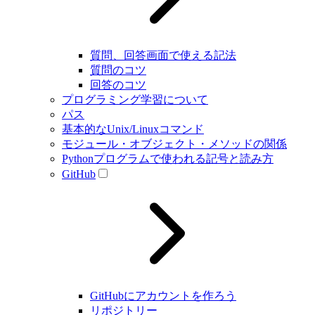
質問、回答画面で使える記法
質問のコツ
回答のコツ
プログラミング学習について
パス
基本的なUnix/Linuxコマンド
モジュール・オブジェクト・メソッドの関係
Pythonプログラムで使われる記号と読み方
GitHub
GitHubにアカウントを作ろう
リポジトリー