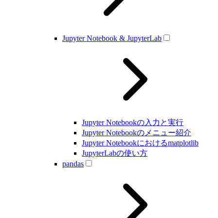
Jupyter Notebook & JupyterLab
Jupyter Notebookの入力と実行
Jupyter Notebookのメニュー紹介
Jupyter Notebookにおけるmatplotlib
JupyterLabの使い方
pandas