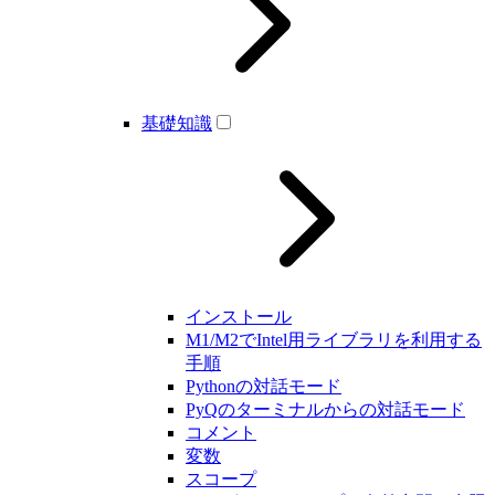
基礎知識
インストール
M1/M2でIntel用ライブラリを利用する
手順
Pythonの対話モード
PyQのターミナルからの対話モード
コメント
変数
スコープ