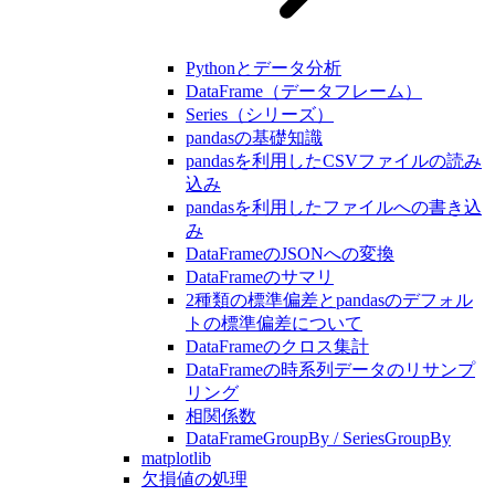
Pythonとデータ分析
DataFrame（データフレーム）
Series（シリーズ）
pandasの基礎知識
pandasを利用したCSVファイルの読み
込み
pandasを利用したファイルへの書き込
み
DataFrameのJSONへの変換
DataFrameのサマリ
2種類の標準偏差とpandasのデフォル
トの標準偏差について
DataFrameのクロス集計
DataFrameの時系列データのリサンプ
リング
相関係数
DataFrameGroupBy / SeriesGroupBy
matplotlib
欠損値の処理