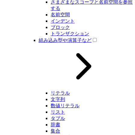
さまざまなスコープと名前空間を参照
する
名前空間
インデント
ブロック
トランザクション
組み込み型や演算子など
リテラル
文字列
数値リテラル
リスト
タプル
辞書
集合