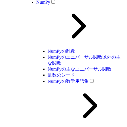
NumPy
NumPyの乱数
NumPyのユニバーサル関数以外の主
な関数
NumPyの主なユニバーサル関数
乱数のシード
NumPyの数学用語集