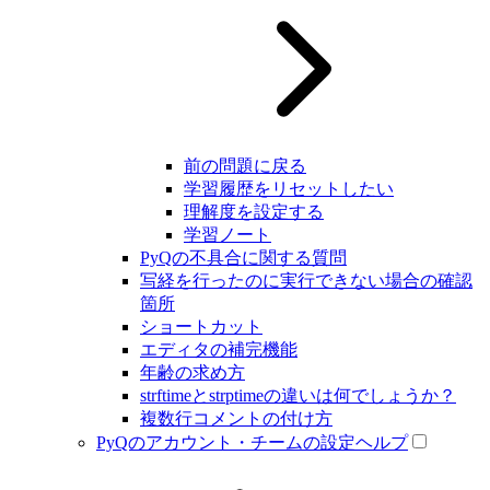
前の問題に戻る
学習履歴をリセットしたい
理解度を設定する
学習ノート
PyQの不具合に関する質問
写経を行ったのに実行できない場合の確認
箇所
ショートカット
エディタの補完機能
年齢の求め方
strftimeとstrptimeの違いは何でしょうか？
複数行コメントの付け方
PyQのアカウント・チームの設定ヘルプ