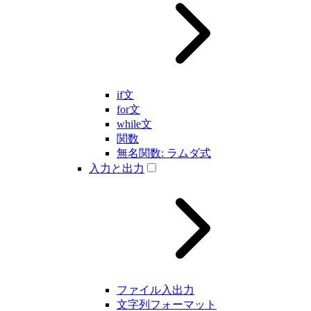
if文
for文
while文
関数
無名関数: ラムダ式
入力と出力
ファイル入出力
文字列フォーマット