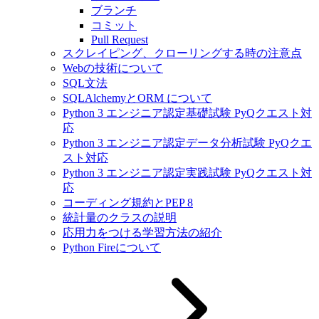
ブランチ
コミット
Pull Request
スクレイピング、クローリングする時の注意点
Webの技術について
SQL文法
SQLAlchemyとORM について
Python 3 エンジニア認定基礎試験 PyQクエスト対
応
Python 3 エンジニア認定データ分析試験 PyQクエ
スト対応
Python 3 エンジニア認定実践試験 PyQクエスト対
応
コーディング規約とPEP 8
統計量のクラスの説明
応用力をつける学習方法の紹介
Python Fireについて