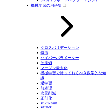
SVM（サポートベクターマシン）
機械学習の用語集
クロスバリデーション
特徴
ハイパーパラメーター
欠測値
マージン最大化
機械学習で持っておくべき数学的な知
識
過学習
前処理
次元削減
正則化
scikit-learn
標準化