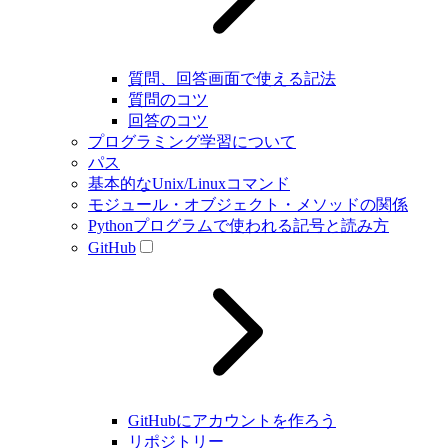
質問、回答画面で使える記法
質問のコツ
回答のコツ
プログラミング学習について
パス
基本的なUnix/Linuxコマンド
モジュール・オブジェクト・メソッドの関係
Pythonプログラムで使われる記号と読み方
GitHub
GitHubにアカウントを作ろう
リポジトリー