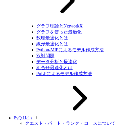
グラフ理論とNetworkX
グラフを使った最適化
数理最適化とは
線形最適化とは
Python-MIPによるモデル作成方法
双対問題
データ分析と最適化
組合せ最適化とは
PuLPによるモデル作成方法
PyQ Help
クエスト・パート・ランク・コースについて