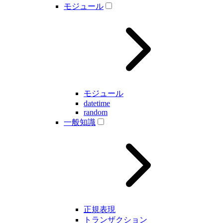
モジュール
モジュール
datetime
random
一般知識
正規表現
トランザクション