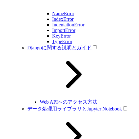
NameError
IndexError
IndentationError
ImportError
KeyError
TypeError
Djangoに関する説明とガイド
Web APIへのアクセス方法
データ処理用ライブラリとJupyter Notebook