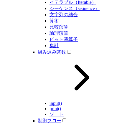
イテラブル（Iterable）
シーケンス（sequence）
文字列の結合
算術
比較演算
論理演算
ビット演算子
集計
組み込み関数
input()
print()
ソート
制御フロー