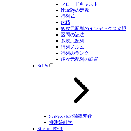
ブロードキャスト
NumPyの定数
行列式
内積
多次元配列のインデックス参照
区間の記法
多次元配列
行列ノルム
行列のランク
多次元配列の転置
SciPy
SciPy.statsの確率変数
推測統計学
Streamlit紹介