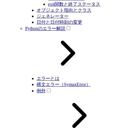
exit関数と終了ステータス
オブジェクト指向とクラス
ジェネレーター
日付と日付時刻の変更
Pythonのエラー解説
エラーとは
構文エラー（SyntaxError）
例外