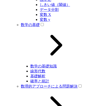
しきい値（閾値）
データ分割
変数 X
変数 y
数学の基礎
数学の基礎知識
線形代数
基礎解析
確率と統計
数理的アプローチによる問題解決