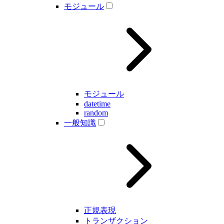
モジュール
モジュール
datetime
random
一般知識
正規表現
トランザクション