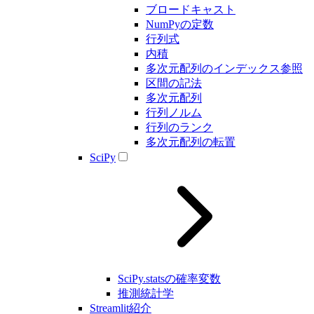
ブロードキャスト
NumPyの定数
行列式
内積
多次元配列のインデックス参照
区間の記法
多次元配列
行列ノルム
行列のランク
多次元配列の転置
SciPy
SciPy.statsの確率変数
推測統計学
Streamlit紹介