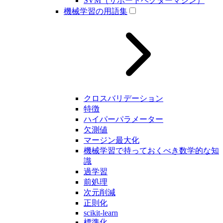
SVM（サポートベクターマシン）
機械学習の用語集
クロスバリデーション
特徴
ハイパーパラメーター
欠測値
マージン最大化
機械学習で持っておくべき数学的な知
識
過学習
前処理
次元削減
正則化
scikit-learn
標準化