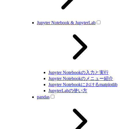
Jupyter Notebook & JupyterLab
Jupyter Notebookの入力と実行
Jupyter Notebookのメニュー紹介
Jupyter Notebookにおけるmatplotlib
JupyterLabの使い方
pandas