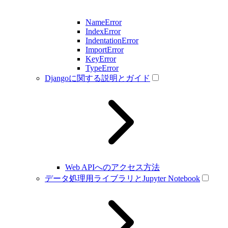
NameError
IndexError
IndentationError
ImportError
KeyError
TypeError
Djangoに関する説明とガイド
Web APIへのアクセス方法
データ処理用ライブラリとJupyter Notebook