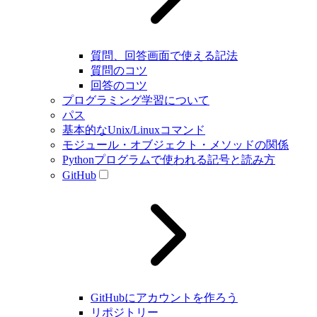
質問、回答画面で使える記法
質問のコツ
回答のコツ
プログラミング学習について
パス
基本的なUnix/Linuxコマンド
モジュール・オブジェクト・メソッドの関係
Pythonプログラムで使われる記号と読み方
GitHub
GitHubにアカウントを作ろう
リポジトリー