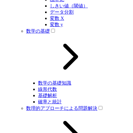
しきい値（閾値）
データ分割
変数 X
変数 y
数学の基礎
数学の基礎知識
線形代数
基礎解析
確率と統計
数理的アプローチによる問題解決