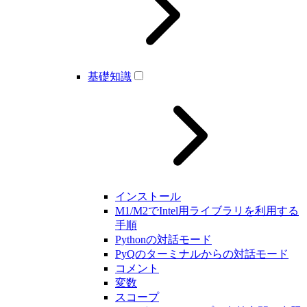
基礎知識
インストール
M1/M2でIntel用ライブラリを利用する
手順
Pythonの対話モード
PyQのターミナルからの対話モード
コメント
変数
スコープ