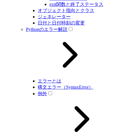
exit関数と終了ステータス
オブジェクト指向とクラス
ジェネレーター
日付と日付時刻の変更
Pythonのエラー解説
エラーとは
構文エラー（SyntaxError）
例外