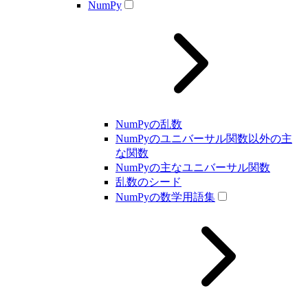
NumPy
NumPyの乱数
NumPyのユニバーサル関数以外の主
な関数
NumPyの主なユニバーサル関数
乱数のシード
NumPyの数学用語集