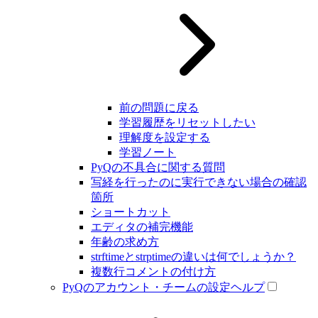
前の問題に戻る
学習履歴をリセットしたい
理解度を設定する
学習ノート
PyQの不具合に関する質問
写経を行ったのに実行できない場合の確認
箇所
ショートカット
エディタの補完機能
年齢の求め方
strftimeとstrptimeの違いは何でしょうか？
複数行コメントの付け方
PyQのアカウント・チームの設定ヘルプ