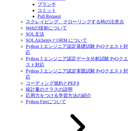
ブランチ
コミット
Pull Request
スクレイピング、クローリングする時の注意点
Webの技術について
SQL文法
SQLAlchemyとORM について
Python 3 エンジニア認定基礎試験 PyQクエスト対
応
Python 3 エンジニア認定データ分析試験 PyQクエ
スト対応
Python 3 エンジニア認定実践試験 PyQクエスト対
応
コーディング規約とPEP 8
統計量のクラスの説明
応用力をつける学習方法の紹介
Python Fireについて