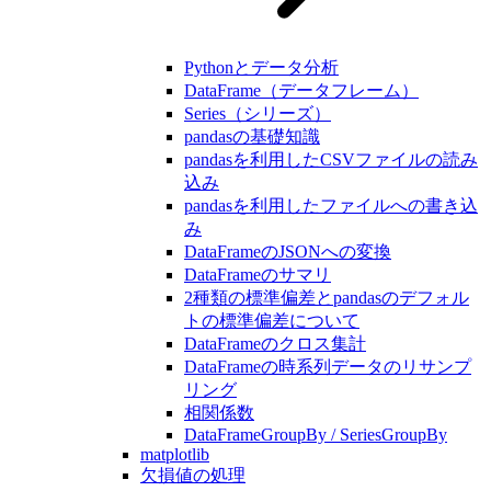
Pythonとデータ分析
DataFrame（データフレーム）
Series（シリーズ）
pandasの基礎知識
pandasを利用したCSVファイルの読み
込み
pandasを利用したファイルへの書き込
み
DataFrameのJSONへの変換
DataFrameのサマリ
2種類の標準偏差とpandasのデフォル
トの標準偏差について
DataFrameのクロス集計
DataFrameの時系列データのリサンプ
リング
相関係数
DataFrameGroupBy / SeriesGroupBy
matplotlib
欠損値の処理