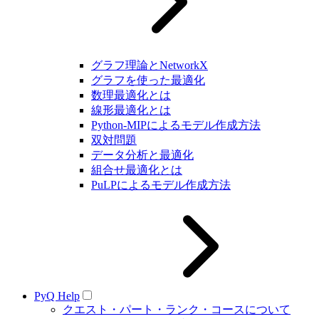
グラフ理論とNetworkX
グラフを使った最適化
数理最適化とは
線形最適化とは
Python-MIPによるモデル作成方法
双対問題
データ分析と最適化
組合せ最適化とは
PuLPによるモデル作成方法
PyQ Help
クエスト・パート・ランク・コースについて