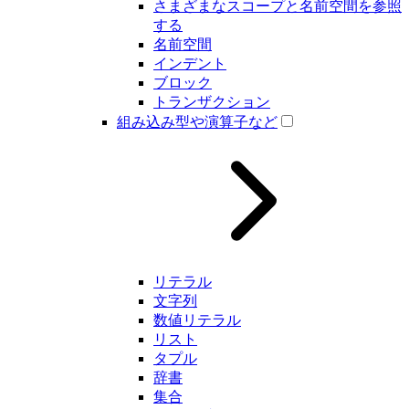
さまざまなスコープと名前空間を参照
する
名前空間
インデント
ブロック
トランザクション
組み込み型や演算子など
リテラル
文字列
数値リテラル
リスト
タプル
辞書
集合