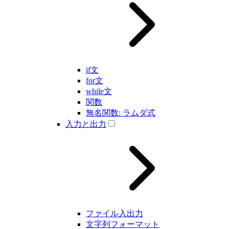
if文
for文
while文
関数
無名関数: ラムダ式
入力と出力
ファイル入出力
文字列フォーマット