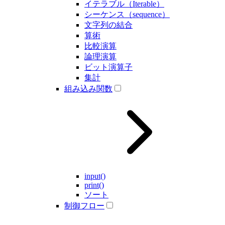
イテラブル（Iterable）
シーケンス（sequence）
文字列の結合
算術
比較演算
論理演算
ビット演算子
集計
組み込み関数
input()
print()
ソート
制御フロー