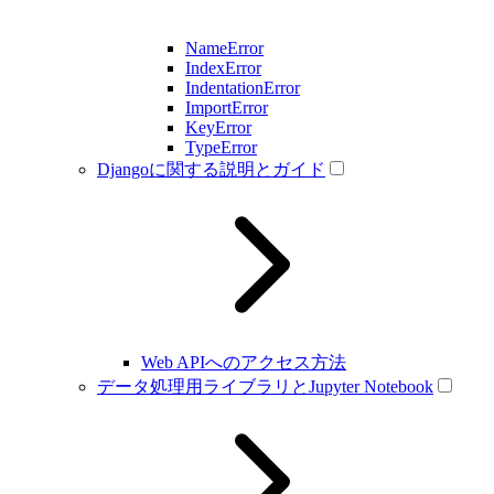
NameError
IndexError
IndentationError
ImportError
KeyError
TypeError
Djangoに関する説明とガイド
Web APIへのアクセス方法
データ処理用ライブラリとJupyter Notebook