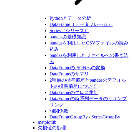
Pythonとデータ分析
DataFrame（データフレーム）
Series（シリーズ）
pandasの基礎知識
pandasを利用したCSVファイルの読み
込み
pandasを利用したファイルへの書き込
み
DataFrameのJSONへの変換
DataFrameのサマリ
2種類の標準偏差とpandasのデフォル
トの標準偏差について
DataFrameのクロス集計
DataFrameの時系列データのリサンプ
リング
相関係数
DataFrameGroupBy / SeriesGroupBy
matplotlib
欠損値の処理