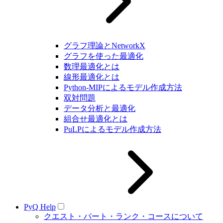
グラフ理論とNetworkX
グラフを使った最適化
数理最適化とは
線形最適化とは
Python-MIPによるモデル作成方法
双対問題
データ分析と最適化
組合せ最適化とは
PuLPによるモデル作成方法
PyQ Help
クエスト・パート・ランク・コースについて