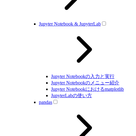
Jupyter Notebook & JupyterLab
Jupyter Notebookの入力と実行
Jupyter Notebookのメニュー紹介
Jupyter Notebookにおけるmatplotlib
JupyterLabの使い方
pandas