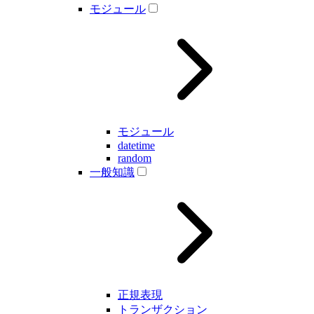
モジュール
モジュール
datetime
random
一般知識
正規表現
トランザクション