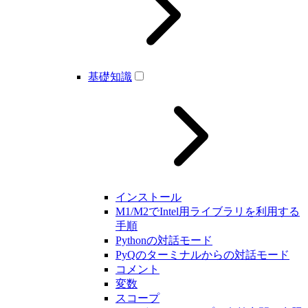
基礎知識
インストール
M1/M2でIntel用ライブラリを利用する
手順
Pythonの対話モード
PyQのターミナルからの対話モード
コメント
変数
スコープ