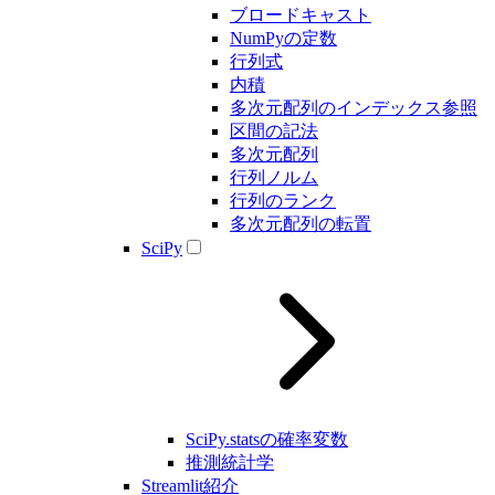
ブロードキャスト
NumPyの定数
行列式
内積
多次元配列のインデックス参照
区間の記法
多次元配列
行列ノルム
行列のランク
多次元配列の転置
SciPy
SciPy.statsの確率変数
推測統計学
Streamlit紹介