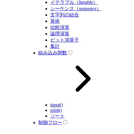
イテラブル（Iterable）
シーケンス（sequence）
文字列の結合
算術
比較演算
論理演算
ビット演算子
集計
組み込み関数
input()
print()
ソート
制御フロー