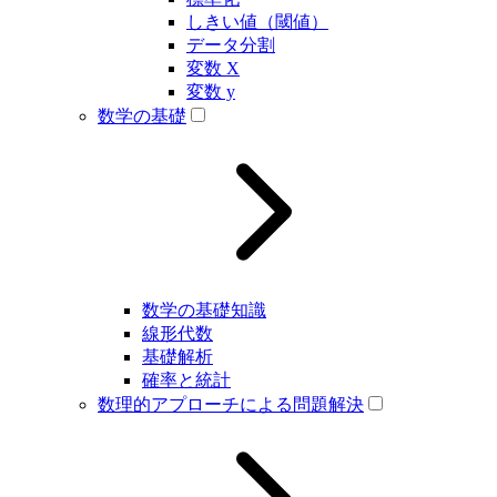
しきい値（閾値）
データ分割
変数 X
変数 y
数学の基礎
数学の基礎知識
線形代数
基礎解析
確率と統計
数理的アプローチによる問題解決