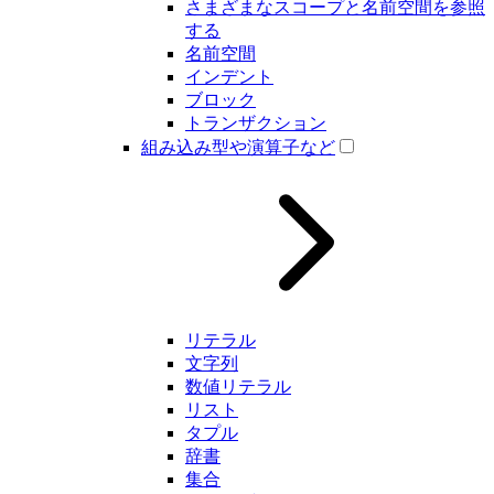
さまざまなスコープと名前空間を参照
する
名前空間
インデント
ブロック
トランザクション
組み込み型や演算子など
リテラル
文字列
数値リテラル
リスト
タプル
辞書
集合