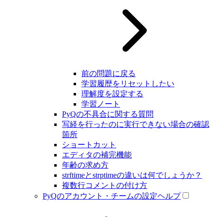
前の問題に戻る
学習履歴をリセットしたい
理解度を設定する
学習ノート
PyQの不具合に関する質問
写経を行ったのに実行できない場合の確認
箇所
ショートカット
エディタの補完機能
年齢の求め方
strftimeとstrptimeの違いは何でしょうか？
複数行コメントの付け方
PyQのアカウント・チームの設定ヘルプ