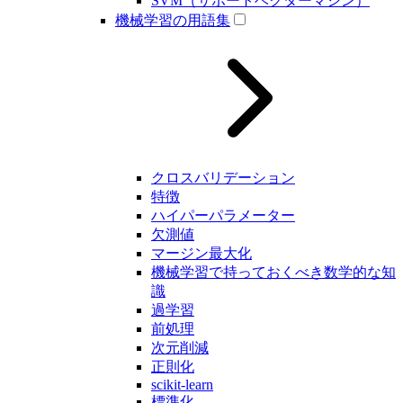
SVM（サポートベクターマシン）
機械学習の用語集
クロスバリデーション
特徴
ハイパーパラメーター
欠測値
マージン最大化
機械学習で持っておくべき数学的な知
識
過学習
前処理
次元削減
正則化
scikit-learn
標準化