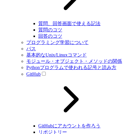
質問、回答画面で使える記法
質問のコツ
回答のコツ
プログラミング学習について
パス
基本的なUnix/Linuxコマンド
モジュール・オブジェクト・メソッドの関係
Pythonプログラムで使われる記号と読み方
GitHub
GitHubにアカウントを作ろう
リポジトリー