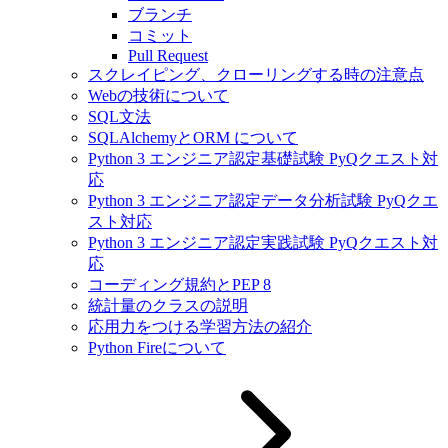
ブランチ
コミット
Pull Request
スクレイピング、クローリングする時の注意点
Webの技術について
SQL文法
SQLAlchemyとORM について
Python 3 エンジニア認定基礎試験 PyQクエスト対
応
Python 3 エンジニア認定データ分析試験 PyQクエ
スト対応
Python 3 エンジニア認定実践試験 PyQクエスト対
応
コーディング規約とPEP 8
統計量のクラスの説明
応用力をつける学習方法の紹介
Python Fireについて