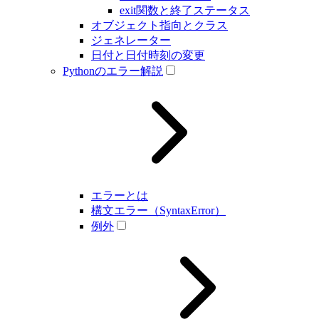
exit関数と終了ステータス
オブジェクト指向とクラス
ジェネレーター
日付と日付時刻の変更
Pythonのエラー解説
エラーとは
構文エラー（SyntaxError）
例外