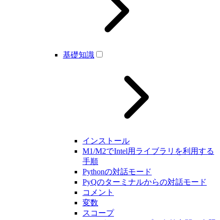
基礎知識
インストール
M1/M2でIntel用ライブラリを利用する
手順
Pythonの対話モード
PyQのターミナルからの対話モード
コメント
変数
スコープ