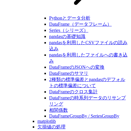
Pythonとデータ分析
DataFrame（データフレーム）
Series（シリーズ）
pandasの基礎知識
pandasを利用したCSVファイルの読み
込み
pandasを利用したファイルへの書き込
み
DataFrameのJSONへの変換
DataFrameのサマリ
2種類の標準偏差とpandasのデフォル
トの標準偏差について
DataFrameのクロス集計
DataFrameの時系列データのリサンプ
リング
相関係数
DataFrameGroupBy / SeriesGroupBy
matplotlib
欠損値の処理