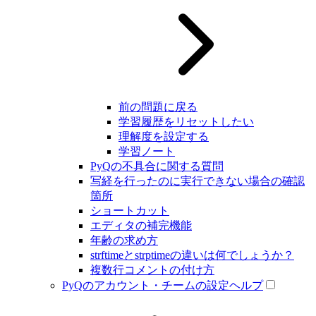
前の問題に戻る
学習履歴をリセットしたい
理解度を設定する
学習ノート
PyQの不具合に関する質問
写経を行ったのに実行できない場合の確認
箇所
ショートカット
エディタの補完機能
年齢の求め方
strftimeとstrptimeの違いは何でしょうか？
複数行コメントの付け方
PyQのアカウント・チームの設定ヘルプ