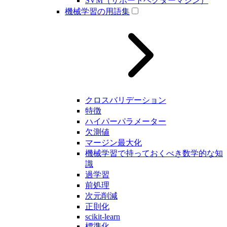
SVM（サポートベクターマシン）
機械学習の用語集
クロスバリデーション
特徴
ハイパーパラメーター
欠測値
マージン最大化
機械学習で持っておくべき数学的な知
識
過学習
前処理
次元削減
正則化
scikit-learn
標準化