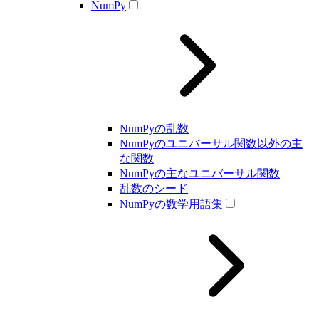
NumPy
NumPyの乱数
NumPyのユニバーサル関数以外の主
な関数
NumPyの主なユニバーサル関数
乱数のシード
NumPyの数学用語集