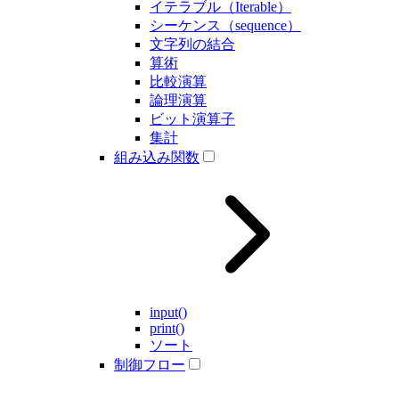
イテラブル（Iterable）
シーケンス（sequence）
文字列の結合
算術
比較演算
論理演算
ビット演算子
集計
組み込み関数
input()
print()
ソート
制御フロー