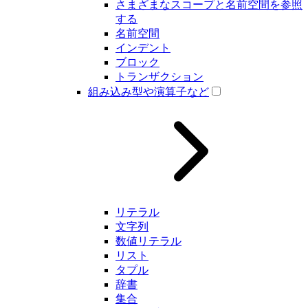
さまざまなスコープと名前空間を参照
する
名前空間
インデント
ブロック
トランザクション
組み込み型や演算子など
リテラル
文字列
数値リテラル
リスト
タプル
辞書
集合