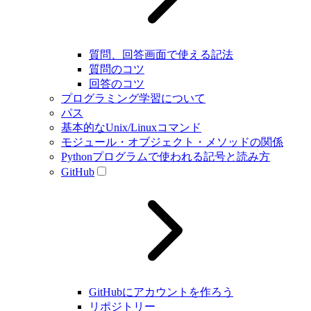
質問、回答画面で使える記法
質問のコツ
回答のコツ
プログラミング学習について
パス
基本的なUnix/Linuxコマンド
モジュール・オブジェクト・メソッドの関係
Pythonプログラムで使われる記号と読み方
GitHub
GitHubにアカウントを作ろう
リポジトリー