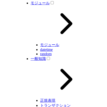
モジュール
モジュール
datetime
random
一般知識
正規表現
トランザクション