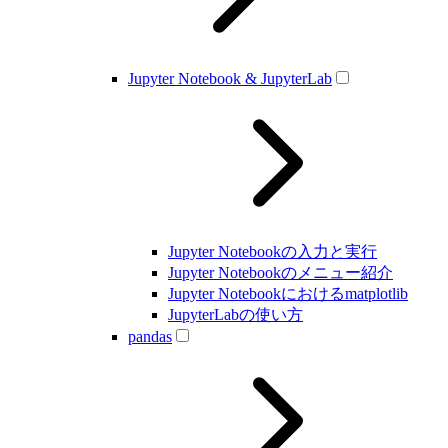
Jupyter Notebook & JupyterLab
Jupyter Notebookの入力と実行
Jupyter Notebookのメニュー紹介
Jupyter Notebookにおけるmatplotlib
JupyterLabの使い方
pandas