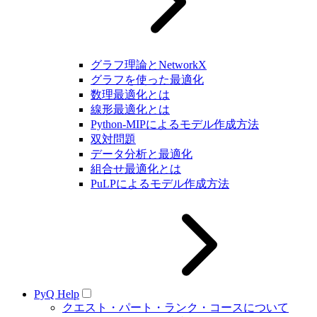
グラフ理論とNetworkX
グラフを使った最適化
数理最適化とは
線形最適化とは
Python-MIPによるモデル作成方法
双対問題
データ分析と最適化
組合せ最適化とは
PuLPによるモデル作成方法
PyQ Help
クエスト・パート・ランク・コースについて