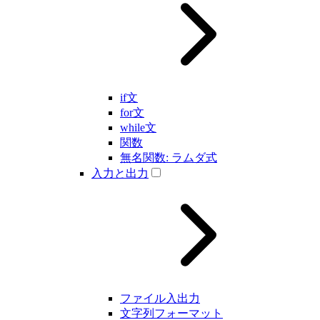
if文
for文
while文
関数
無名関数: ラムダ式
入力と出力
ファイル入出力
文字列フォーマット