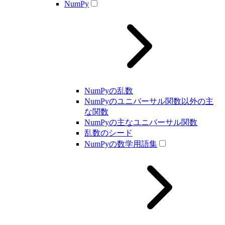
NumPy
NumPyの乱数
NumPyのユニバーサル関数以外の主
な関数
NumPyの主なユニバーサル関数
乱数のシード
NumPyの数学用語集