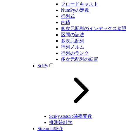
ブロードキャスト
NumPyの定数
行列式
内積
多次元配列のインデックス参照
区間の記法
多次元配列
行列ノルム
行列のランク
多次元配列の転置
SciPy
SciPy.statsの確率変数
推測統計学
Streamlit紹介