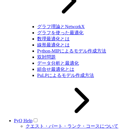
グラフ理論とNetworkX
グラフを使った最適化
数理最適化とは
線形最適化とは
Python-MIPによるモデル作成方法
双対問題
データ分析と最適化
組合せ最適化とは
PuLPによるモデル作成方法
PyQ Help
クエスト・パート・ランク・コースについて