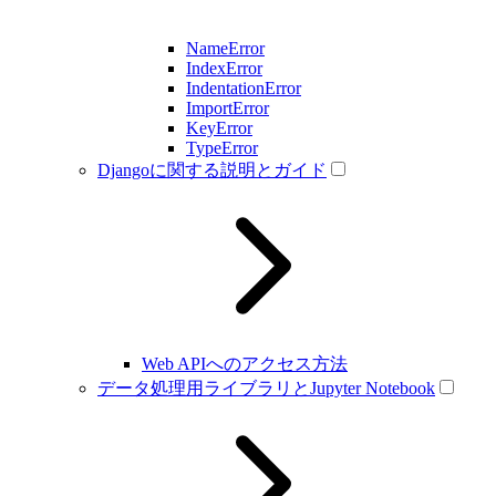
NameError
IndexError
IndentationError
ImportError
KeyError
TypeError
Djangoに関する説明とガイド
Web APIへのアクセス方法
データ処理用ライブラリとJupyter Notebook