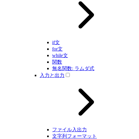
if文
for文
while文
関数
無名関数: ラムダ式
入力と出力
ファイル入出力
文字列フォーマット