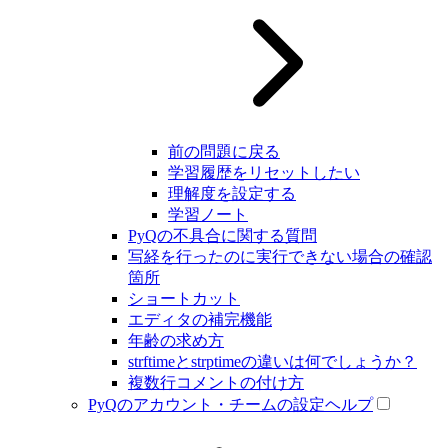
前の問題に戻る
学習履歴をリセットしたい
理解度を設定する
学習ノート
PyQの不具合に関する質問
写経を行ったのに実行できない場合の確認
箇所
ショートカット
エディタの補完機能
年齢の求め方
strftimeとstrptimeの違いは何でしょうか？
複数行コメントの付け方
PyQのアカウント・チームの設定ヘルプ