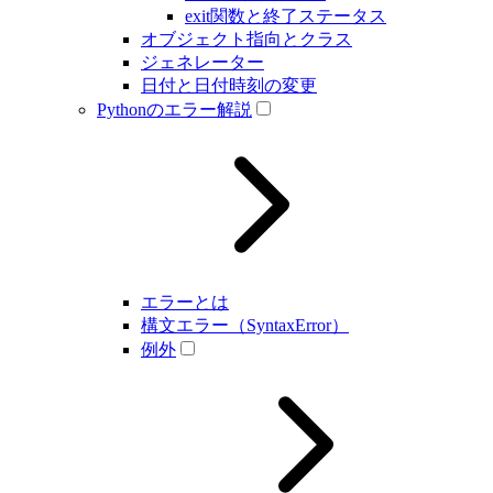
exit関数と終了ステータス
オブジェクト指向とクラス
ジェネレーター
日付と日付時刻の変更
Pythonのエラー解説
エラーとは
構文エラー（SyntaxError）
例外