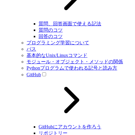
質問、回答画面で使える記法
質問のコツ
回答のコツ
プログラミング学習について
パス
基本的なUnix/Linuxコマンド
モジュール・オブジェクト・メソッドの関係
Pythonプログラムで使われる記号と読み方
GitHub
GitHubにアカウントを作ろう
リポジトリー