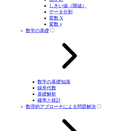
しきい値（閾値）
データ分割
変数 X
変数 y
数学の基礎
数学の基礎知識
線形代数
基礎解析
確率と統計
数理的アプローチによる問題解決