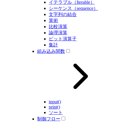
イテラブル（Iterable）
シーケンス（sequence）
文字列の結合
算術
比較演算
論理演算
ビット演算子
集計
組み込み関数
input()
print()
ソート
制御フロー