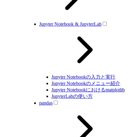
Jupyter Notebook & JupyterLab
Jupyter Notebookの入力と実行
Jupyter Notebookのメニュー紹介
Jupyter Notebookにおけるmatplotlib
JupyterLabの使い方
pandas