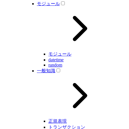
モジュール
モジュール
datetime
random
一般知識
正規表現
トランザクション