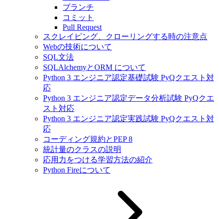
ブランチ
コミット
Pull Request
スクレイピング、クローリングする時の注意点
Webの技術について
SQL文法
SQLAlchemyとORM について
Python 3 エンジニア認定基礎試験 PyQクエスト対
応
Python 3 エンジニア認定データ分析試験 PyQクエ
スト対応
Python 3 エンジニア認定実践試験 PyQクエスト対
応
コーディング規約とPEP 8
統計量のクラスの説明
応用力をつける学習方法の紹介
Python Fireについて