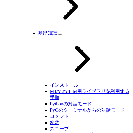
基礎知識
インストール
M1/M2でIntel用ライブラリを利用する
手順
Pythonの対話モード
PyQのターミナルからの対話モード
コメント
変数
スコープ