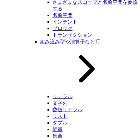
さまざまなスコープと名前空間を参照
する
名前空間
インデント
ブロック
トランザクション
組み込み型や演算子など
リテラル
文字列
数値リテラル
リスト
タプル
辞書
集合