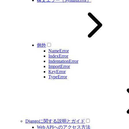
構文エラー（SyntaxError）
例外
NameError
IndexError
IndentationError
ImportError
KeyError
TypeError
Djangoに関する説明とガイド
Web APIへのアクセス方法