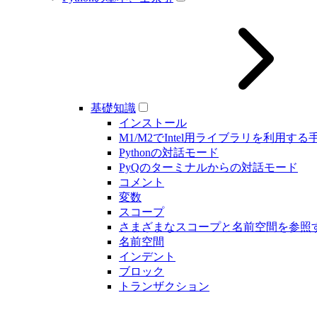
基礎知識
インストール
M1/M2でIntel用ライブラリを利用する
Pythonの対話モード
PyQのターミナルからの対話モード
コメント
変数
スコープ
さまざまなスコープと名前空間を参照
名前空間
インデント
ブロック
トランザクション