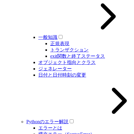
一般知識
正規表現
トランザクション
exit関数と終了ステータス
オブジェクト指向とクラス
ジェネレーター
日付と日付時刻の変更
Pythonのエラー解説
エラーとは