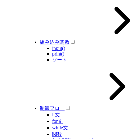
組み込み関数
input()
print()
ソート
制御フロー
if文
for文
while文
関数