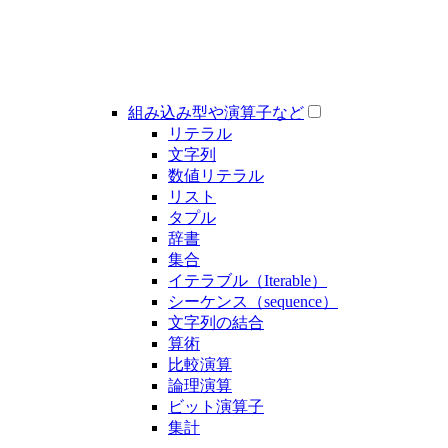
組み込み型や演算子など
リテラル
文字列
数値リテラル
リスト
タプル
辞書
集合
イテラブル（Iterable）
シーケンス（sequence）
文字列の結合
算術
比較演算
論理演算
ビット演算子
集計