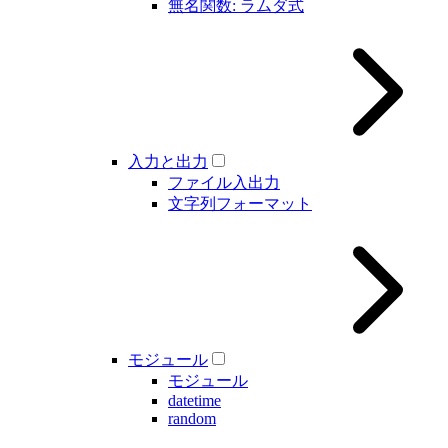
無名関数: ラムダ式
入力と出力
ファイル入出力
文字列フォーマット
モジュール
モジュール
datetime
random