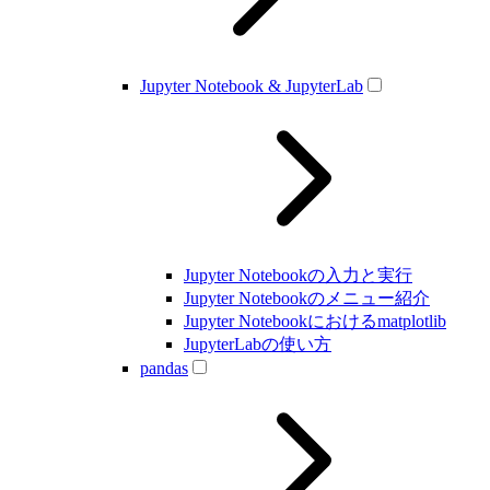
Jupyter Notebook & JupyterLab
Jupyter Notebookの入力と実行
Jupyter Notebookのメニュー紹介
Jupyter Notebookにおけるmatplotlib
JupyterLabの使い方
pandas