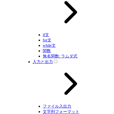
if文
for文
while文
関数
無名関数: ラムダ式
入力と出力
ファイル入出力
文字列フォーマット