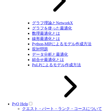
グラフ理論とNetworkX
グラフを使った最適化
数理最適化とは
線形最適化とは
Python-MIPによるモデル作成方法
双対問題
データ分析と最適化
組合せ最適化とは
PuLPによるモデル作成方法
PyQ Help
クエスト・パート・ランク・コースについて