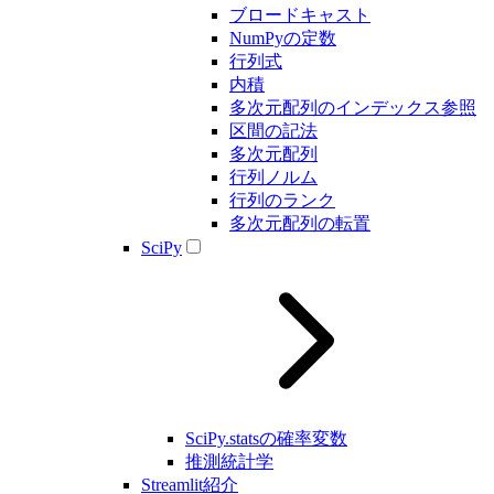
ブロードキャスト
NumPyの定数
行列式
内積
多次元配列のインデックス参照
区間の記法
多次元配列
行列ノルム
行列のランク
多次元配列の転置
SciPy
SciPy.statsの確率変数
推測統計学
Streamlit紹介