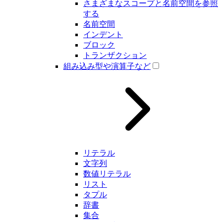
さまざまなスコープと名前空間を参照
する
名前空間
インデント
ブロック
トランザクション
組み込み型や演算子など
リテラル
文字列
数値リテラル
リスト
タプル
辞書
集合