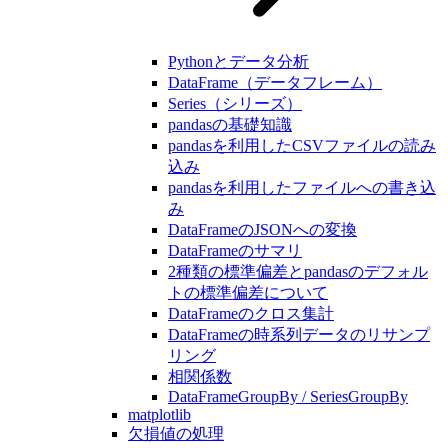
Pythonとデータ分析
DataFrame（データフレーム）
Series（シリーズ）
pandasの基礎知識
pandasを利用したCSVファイルの読み
込み
pandasを利用したファイルへの書き込
み
DataFrameのJSONへの変換
DataFrameのサマリ
2種類の標準偏差とpandasのデフォル
トの標準偏差について
DataFrameのクロス集計
DataFrameの時系列データのリサンプ
リング
相関係数
DataFrameGroupBy / SeriesGroupBy
matplotlib
欠損値の処理