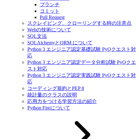
ブランチ
コミット
Pull Request
スクレイピング、クローリングする時の注意点
Webの技術について
SQL文法
SQLAlchemyとORM について
Python 3 エンジニア認定基礎試験 PyQクエスト対
応
Python 3 エンジニア認定データ分析試験 PyQクエ
スト対応
Python 3 エンジニア認定実践試験 PyQクエスト対
応
コーディング規約とPEP 8
統計量のクラスの説明
応用力をつける学習方法の紹介
Python Fireについて