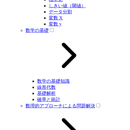
しきい値（閾値）
データ分割
変数 X
変数 y
数学の基礎
数学の基礎知識
線形代数
基礎解析
確率と統計
数理的アプローチによる問題解決