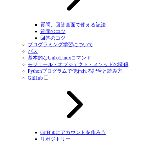
質問、回答画面で使える記法
質問のコツ
回答のコツ
プログラミング学習について
パス
基本的なUnix/Linuxコマンド
モジュール・オブジェクト・メソッドの関係
Pythonプログラムで使われる記号と読み方
GitHub
GitHubにアカウントを作ろう
リポジトリー