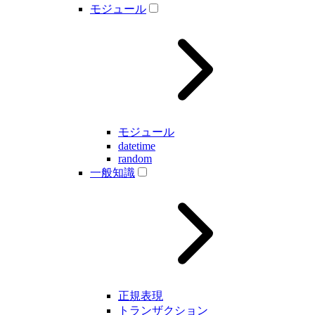
モジュール
モジュール
datetime
random
一般知識
正規表現
トランザクション