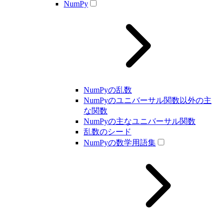
NumPy
NumPyの乱数
NumPyのユニバーサル関数以外の主
な関数
NumPyの主なユニバーサル関数
乱数のシード
NumPyの数学用語集