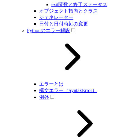
exit関数と終了ステータス
オブジェクト指向とクラス
ジェネレーター
日付と日付時刻の変更
Pythonのエラー解説
エラーとは
構文エラー（SyntaxError）
例外