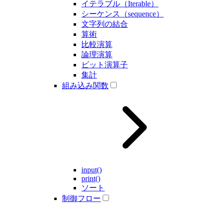
イテラブル（Iterable）
シーケンス（sequence）
文字列の結合
算術
比較演算
論理演算
ビット演算子
集計
組み込み関数
input()
print()
ソート
制御フロー