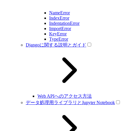
NameError
IndexError
IndentationError
ImportError
KeyError
TypeError
Djangoに関する説明とガイド
Web APIへのアクセス方法
データ処理用ライブラリとJupyter Notebook