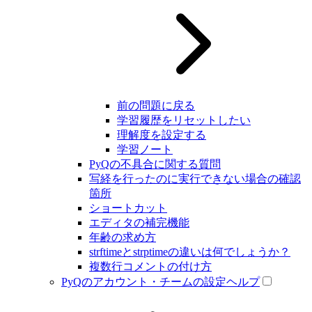
前の問題に戻る
学習履歴をリセットしたい
理解度を設定する
学習ノート
PyQの不具合に関する質問
写経を行ったのに実行できない場合の確認
箇所
ショートカット
エディタの補完機能
年齢の求め方
strftimeとstrptimeの違いは何でしょうか？
複数行コメントの付け方
PyQのアカウント・チームの設定ヘルプ