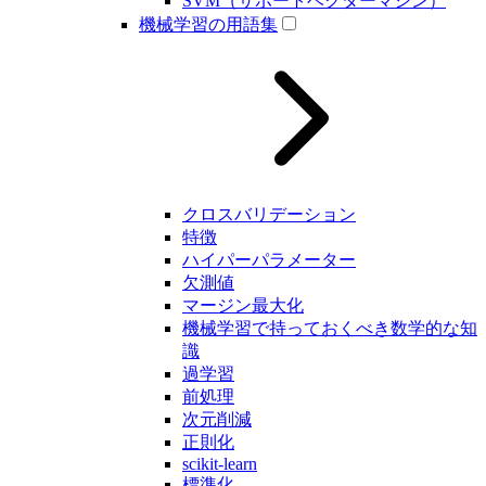
SVM（サポートベクターマシン）
機械学習の用語集
クロスバリデーション
特徴
ハイパーパラメーター
欠測値
マージン最大化
機械学習で持っておくべき数学的な知
識
過学習
前処理
次元削減
正則化
scikit-learn
標準化