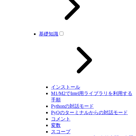
基礎知識
インストール
M1/M2でIntel用ライブラリを利用する
手順
Pythonの対話モード
PyQのターミナルからの対話モード
コメント
変数
スコープ