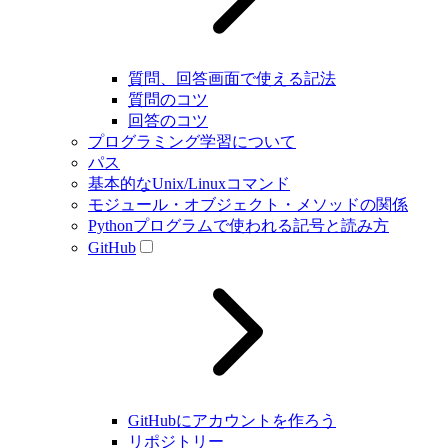
質問、回答画面で使える記法
質問のコツ
回答のコツ
プログラミング学習について
パス
基本的なUnix/Linuxコマンド
モジュール・オブジェクト・メソッドの関係
Pythonプログラムで使われる記号と読み方
GitHub
GitHubにアカウントを作ろう
リポジトリー