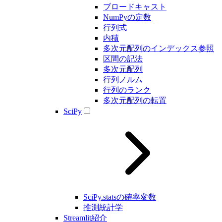
ブロードキャスト
NumPyの定数
行列式
内積
多次元配列のインデックス参照
区間の記法
多次元配列
行列ノルム
行列のランク
多次元配列の転置
SciPy
SciPy.statsの確率変数
推測統計学
Streamlit紹介