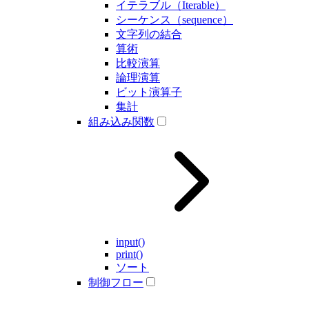
イテラブル（Iterable）
シーケンス（sequence）
文字列の結合
算術
比較演算
論理演算
ビット演算子
集計
組み込み関数
input()
print()
ソート
制御フロー