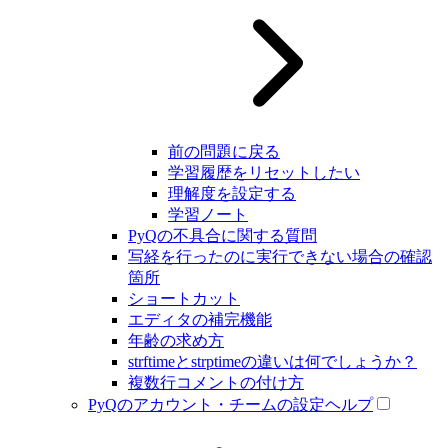
前の問題に戻る
学習履歴をリセットしたい
理解度を設定する
学習ノート
PyQの不具合に関する質問
写経を行ったのに実行できない場合の確認
箇所
ショートカット
エディタの補完機能
年齢の求め方
strftimeとstrptimeの違いは何でしょうか？
複数行コメントの付け方
PyQのアカウント・チームの設定ヘルプ