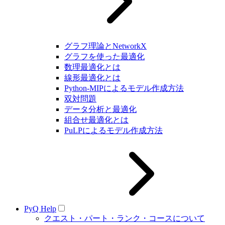
グラフ理論とNetworkX
グラフを使った最適化
数理最適化とは
線形最適化とは
Python-MIPによるモデル作成方法
双対問題
データ分析と最適化
組合せ最適化とは
PuLPによるモデル作成方法
PyQ Help
クエスト・パート・ランク・コースについて