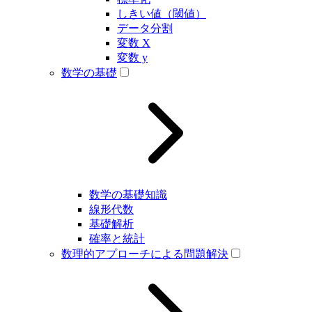
しきい値（閾値）
データ分割
変数 X
変数 y
数学の基礎
数学の基礎知識
線形代数
基礎解析
確率と統計
数理的アプローチによる問題解決