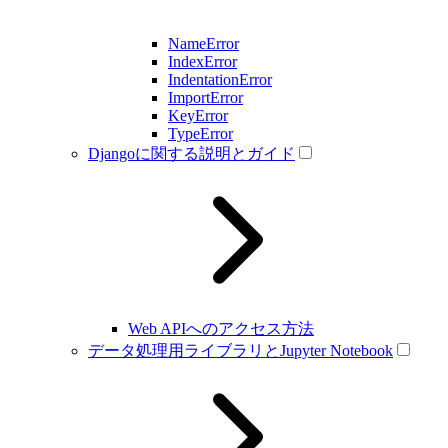
NameError
IndexError
IndentationError
ImportError
KeyError
TypeError
Djangoに関する説明とガイド
Web APIへのアクセス方法
データ処理用ライブラリとJupyter Notebook