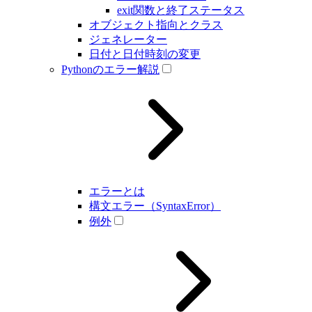
exit関数と終了ステータス
オブジェクト指向とクラス
ジェネレーター
日付と日付時刻の変更
Pythonのエラー解説
エラーとは
構文エラー（SyntaxError）
例外