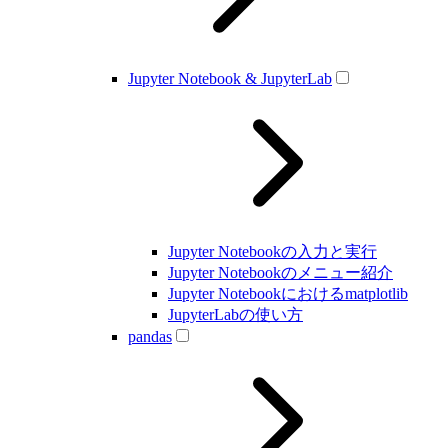
Jupyter Notebook & JupyterLab
Jupyter Notebookの入力と実行
Jupyter Notebookのメニュー紹介
Jupyter Notebookにおけるmatplotlib
JupyterLabの使い方
pandas