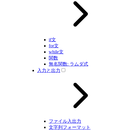
if文
for文
while文
関数
無名関数: ラムダ式
入力と出力
ファイル入出力
文字列フォーマット