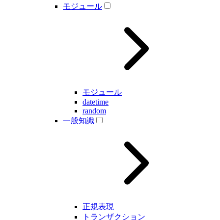
モジュール
モジュール
datetime
random
一般知識
正規表現
トランザクション