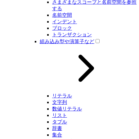
さまざまなスコープと名前空間を参照
する
名前空間
インデント
ブロック
トランザクション
組み込み型や演算子など
リテラル
文字列
数値リテラル
リスト
タプル
辞書
集合