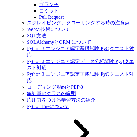
ブランチ
コミット
Pull Request
スクレイピング、クローリングする時の注意点
Webの技術について
SQL文法
SQLAlchemyとORM について
Python 3 エンジニア認定基礎試験 PyQクエスト対
応
Python 3 エンジニア認定データ分析試験 PyQクエ
スト対応
Python 3 エンジニア認定実践試験 PyQクエスト対
応
コーディング規約とPEP 8
統計量のクラスの説明
応用力をつける学習方法の紹介
Python Fireについて