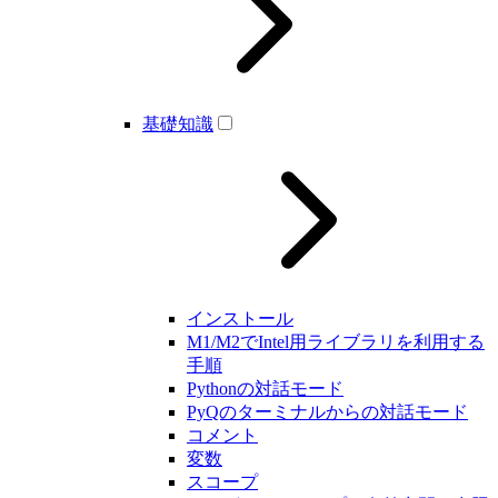
基礎知識
インストール
M1/M2でIntel用ライブラリを利用する
手順
Pythonの対話モード
PyQのターミナルからの対話モード
コメント
変数
スコープ