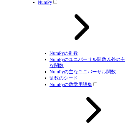
NumPy
NumPyの乱数
NumPyのユニバーサル関数以外の主
な関数
NumPyの主なユニバーサル関数
乱数のシード
NumPyの数学用語集