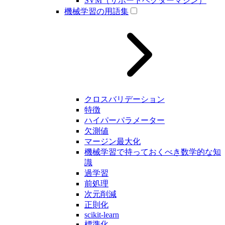
SVM（サポートベクターマシン）
機械学習の用語集
クロスバリデーション
特徴
ハイパーパラメーター
欠測値
マージン最大化
機械学習で持っておくべき数学的な知
識
過学習
前処理
次元削減
正則化
scikit-learn
標準化