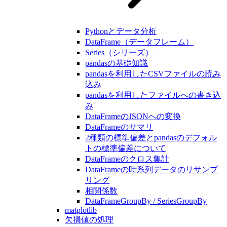
Pythonとデータ分析
DataFrame（データフレーム）
Series（シリーズ）
pandasの基礎知識
pandasを利用したCSVファイルの読み
込み
pandasを利用したファイルへの書き込
み
DataFrameのJSONへの変換
DataFrameのサマリ
2種類の標準偏差とpandasのデフォル
トの標準偏差について
DataFrameのクロス集計
DataFrameの時系列データのリサンプ
リング
相関係数
DataFrameGroupBy / SeriesGroupBy
matplotlib
欠損値の処理