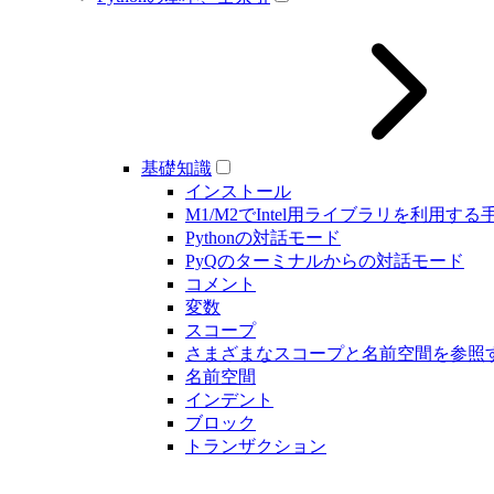
基礎知識
インストール
M1/M2でIntel用ライブラリを利用する
Pythonの対話モード
PyQのターミナルからの対話モード
コメント
変数
スコープ
さまざまなスコープと名前空間を参照
名前空間
インデント
ブロック
トランザクション