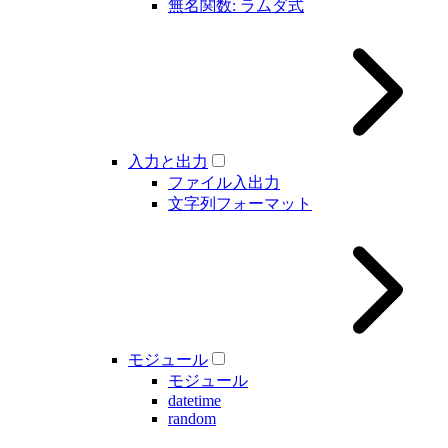
無名関数: ラムダ式
入力と出力
ファイル入出力
文字列フォーマット
モジュール
モジュール
datetime
random