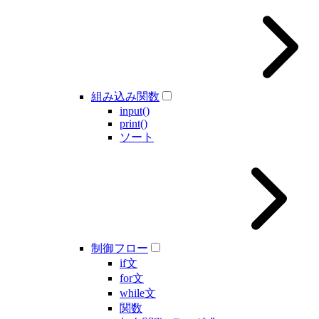
組み込み関数
input()
print()
ソート
制御フロー
if文
for文
while文
関数