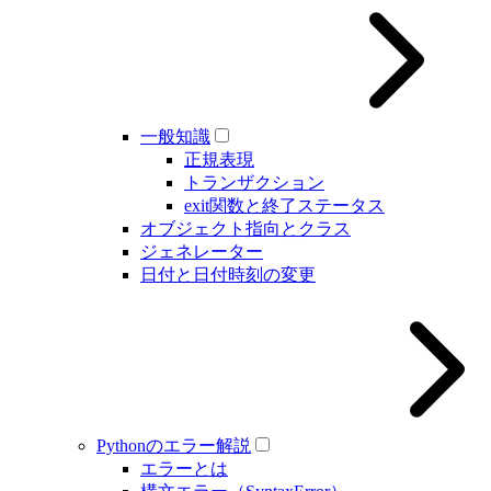
一般知識
正規表現
トランザクション
exit関数と終了ステータス
オブジェクト指向とクラス
ジェネレーター
日付と日付時刻の変更
Pythonのエラー解説
エラーとは