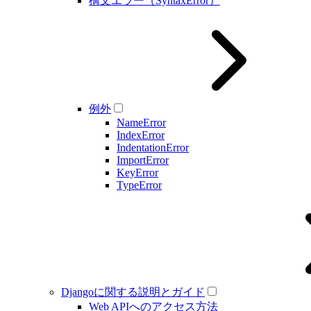
構文エラー（SyntaxError）
例外
NameError
IndexError
IndentationError
ImportError
KeyError
TypeError
Djangoに関する説明とガイド
Web APIへのアクセス方法