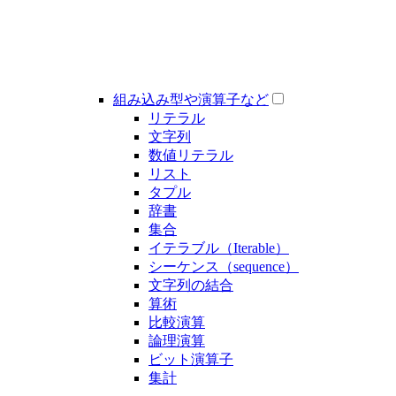
組み込み型や演算子など
リテラル
文字列
数値リテラル
リスト
タプル
辞書
集合
イテラブル（Iterable）
シーケンス（sequence）
文字列の結合
算術
比較演算
論理演算
ビット演算子
集計