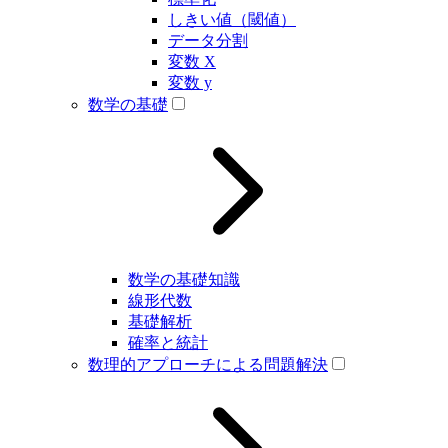
しきい値（閾値）
データ分割
変数 X
変数 y
数学の基礎
数学の基礎知識
線形代数
基礎解析
確率と統計
数理的アプローチによる問題解決