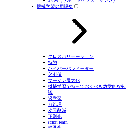
SVM（サポートベクターマシン）
機械学習の用語集
クロスバリデーション
特徴
ハイパーパラメーター
欠測値
マージン最大化
機械学習で持っておくべき数学的な知
識
過学習
前処理
次元削減
正則化
scikit-learn
標準化