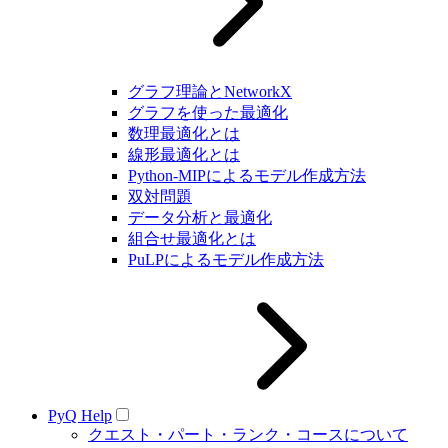
グラフ理論とNetworkX
グラフを使った最適化
数理最適化とは
線形最適化とは
Python-MIPによるモデル作成方法
双対問題
データ分析と最適化
組合せ最適化とは
PuLPによるモデル作成方法
PyQ Help
クエスト・パート・ランク・コースについて