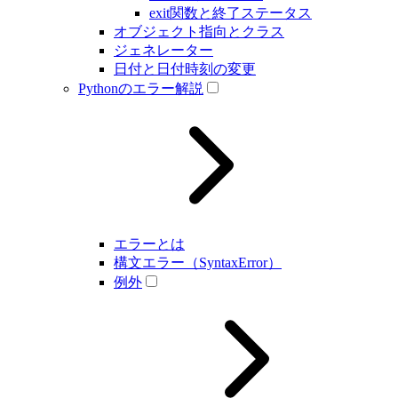
exit関数と終了ステータス
オブジェクト指向とクラス
ジェネレーター
日付と日付時刻の変更
Pythonのエラー解説
エラーとは
構文エラー（SyntaxError）
例外