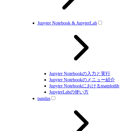
Jupyter Notebook & JupyterLab
Jupyter Notebookの入力と実行
Jupyter Notebookのメニュー紹介
Jupyter Notebookにおけるmatplotlib
JupyterLabの使い方
pandas