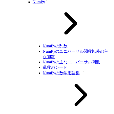
NumPy
NumPyの乱数
NumPyのユニバーサル関数以外の主
な関数
NumPyの主なユニバーサル関数
乱数のシード
NumPyの数学用語集