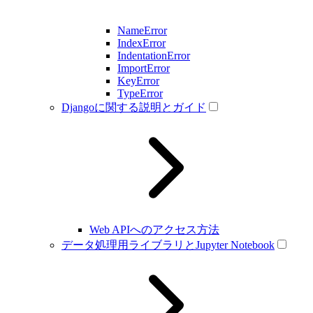
NameError
IndexError
IndentationError
ImportError
KeyError
TypeError
Djangoに関する説明とガイド
Web APIへのアクセス方法
データ処理用ライブラリとJupyter Notebook