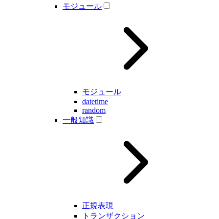
モジュール
モジュール
datetime
random
一般知識
正規表現
トランザクション