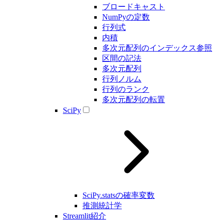
ブロードキャスト
NumPyの定数
行列式
内積
多次元配列のインデックス参照
区間の記法
多次元配列
行列ノルム
行列のランク
多次元配列の転置
SciPy
SciPy.statsの確率変数
推測統計学
Streamlit紹介