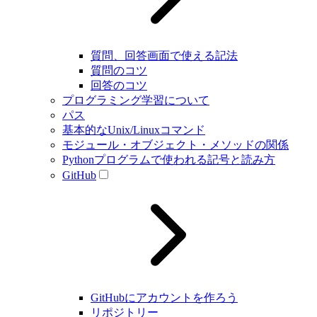
質問、回答画面で使える記法
質問のコツ
回答のコツ
プログラミング学習について
パス
基本的なUnix/Linuxコマンド
モジュール・オブジェクト・メソッドの関係
Pythonプログラムで使われる記号と読み方
GitHub
GitHubにアカウントを作ろう
リポジトリー