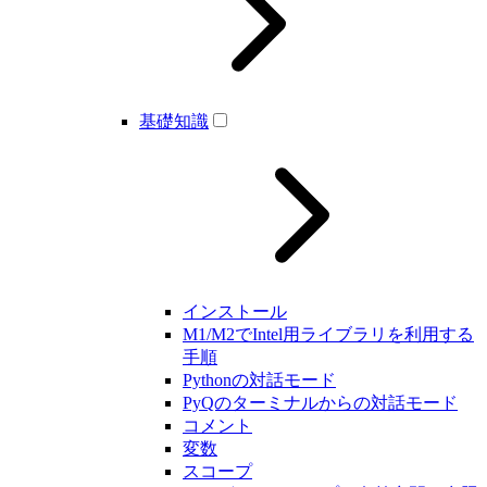
基礎知識
インストール
M1/M2でIntel用ライブラリを利用する
手順
Pythonの対話モード
PyQのターミナルからの対話モード
コメント
変数
スコープ