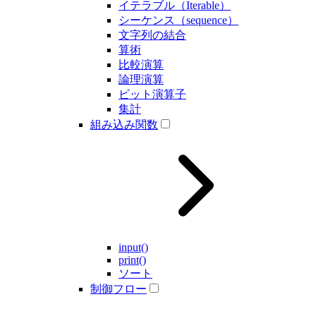
イテラブル（Iterable）
シーケンス（sequence）
文字列の結合
算術
比較演算
論理演算
ビット演算子
集計
組み込み関数
input()
print()
ソート
制御フロー