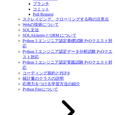
ブランチ
コミット
Pull Request
スクレイピング、クローリングする時の注意点
Webの技術について
SQL文法
SQLAlchemyとORM について
Python 3 エンジニア認定基礎試験 PyQクエスト対
応
Python 3 エンジニア認定データ分析試験 PyQクエ
スト対応
Python 3 エンジニア認定実践試験 PyQクエスト対
応
コーディング規約とPEP 8
統計量のクラスの説明
応用力をつける学習方法の紹介
Python Fireについて