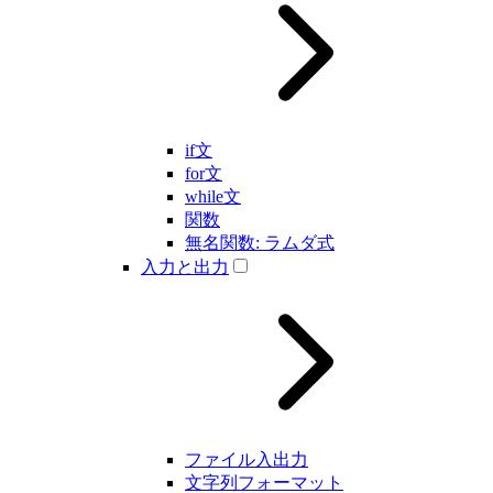
if文
for文
while文
関数
無名関数: ラムダ式
入力と出力
ファイル入出力
文字列フォーマット