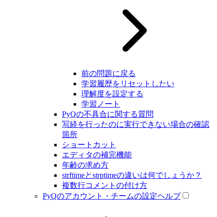
前の問題に戻る
学習履歴をリセットしたい
理解度を設定する
学習ノート
PyQの不具合に関する質問
写経を行ったのに実行できない場合の確認
箇所
ショートカット
エディタの補完機能
年齢の求め方
strftimeとstrptimeの違いは何でしょうか？
複数行コメントの付け方
PyQのアカウント・チームの設定ヘルプ