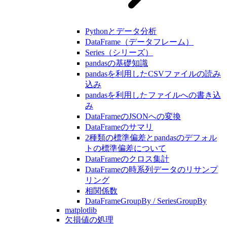
Pythonとデータ分析
DataFrame（データフレーム）
Series（シリーズ）
pandasの基礎知識
pandasを利用したCSVファイルの読み
込み
pandasを利用したファイルへの書き込
み
DataFrameのJSONへの変換
DataFrameのサマリ
2種類の標準偏差とpandasのデフォル
トの標準偏差について
DataFrameのクロス集計
DataFrameの時系列データのリサンプ
リング
相関係数
DataFrameGroupBy / SeriesGroupBy
matplotlib
欠損値の処理