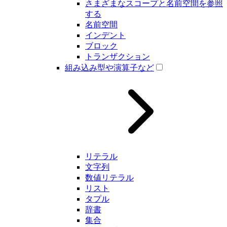
さまざまなスコープと名前空間を参照
する
名前空間
インデント
ブロック
トランザクション
組み込み型や演算子など
リテラル
文字列
数値リテラル
リスト
タプル
辞書
集合