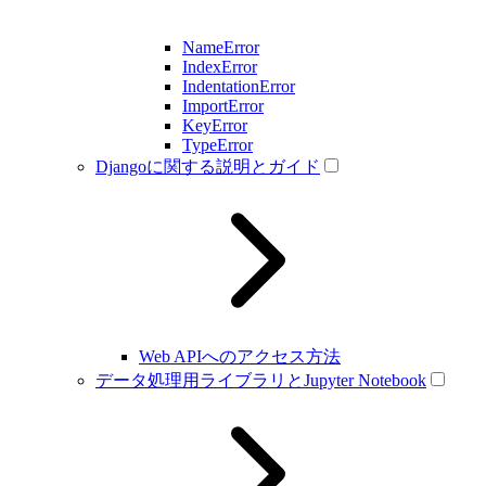
NameError
IndexError
IndentationError
ImportError
KeyError
TypeError
Djangoに関する説明とガイド
Web APIへのアクセス方法
データ処理用ライブラリとJupyter Notebook