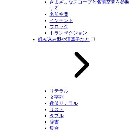
さまざまなスコープと名前空間を参照
する
名前空間
インデント
ブロック
トランザクション
組み込み型や演算子など
リテラル
文字列
数値リテラル
リスト
タプル
辞書
集合