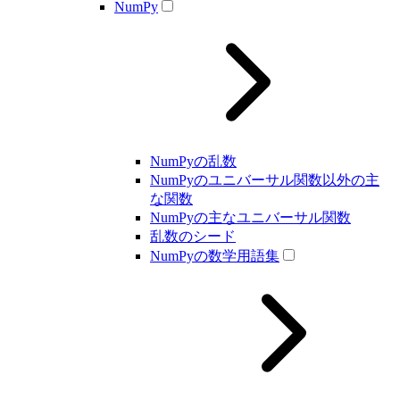
NumPy
NumPyの乱数
NumPyのユニバーサル関数以外の主
な関数
NumPyの主なユニバーサル関数
乱数のシード
NumPyの数学用語集