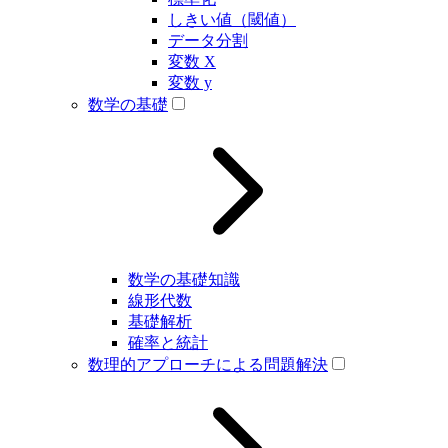
しきい値（閾値）
データ分割
変数 X
変数 y
数学の基礎
数学の基礎知識
線形代数
基礎解析
確率と統計
数理的アプローチによる問題解決