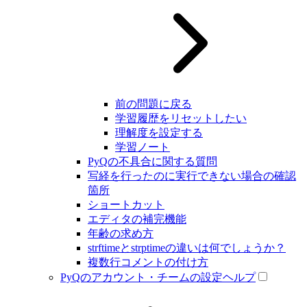
前の問題に戻る
学習履歴をリセットしたい
理解度を設定する
学習ノート
PyQの不具合に関する質問
写経を行ったのに実行できない場合の確認
箇所
ショートカット
エディタの補完機能
年齢の求め方
strftimeとstrptimeの違いは何でしょうか？
複数行コメントの付け方
PyQのアカウント・チームの設定ヘルプ