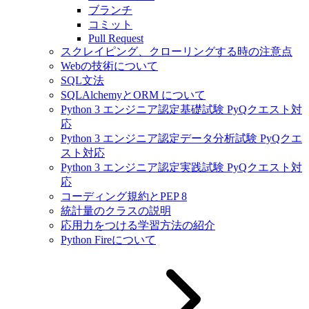
ブランチ
コミット
Pull Request
スクレイピング、クローリングする時の注意点
Webの技術について
SQL文法
SQLAlchemyとORM について
Python 3 エンジニア認定基礎試験 PyQクエスト対
応
Python 3 エンジニア認定データ分析試験 PyQクエ
スト対応
Python 3 エンジニア認定実践試験 PyQクエスト対
応
コーディング規約とPEP 8
統計量のクラスの説明
応用力をつける学習方法の紹介
Python Fireについて