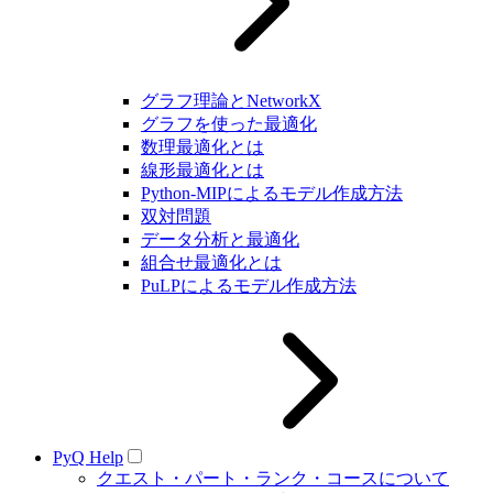
グラフ理論とNetworkX
グラフを使った最適化
数理最適化とは
線形最適化とは
Python-MIPによるモデル作成方法
双対問題
データ分析と最適化
組合せ最適化とは
PuLPによるモデル作成方法
PyQ Help
クエスト・パート・ランク・コースについて