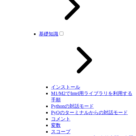
基礎知識
インストール
M1/M2でIntel用ライブラリを利用する
手順
Pythonの対話モード
PyQのターミナルからの対話モード
コメント
変数
スコープ