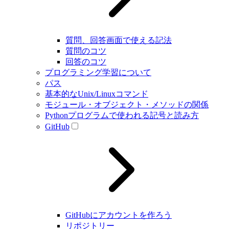
質問、回答画面で使える記法
質問のコツ
回答のコツ
プログラミング学習について
パス
基本的なUnix/Linuxコマンド
モジュール・オブジェクト・メソッドの関係
Pythonプログラムで使われる記号と読み方
GitHub
GitHubにアカウントを作ろう
リポジトリー