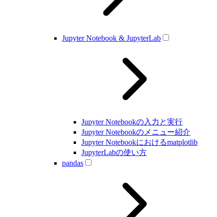
Jupyter Notebook & JupyterLab
Jupyter Notebookの入力と実行
Jupyter Notebookのメニュー紹介
Jupyter Notebookにおけるmatplotlib
JupyterLabの使い方
pandas