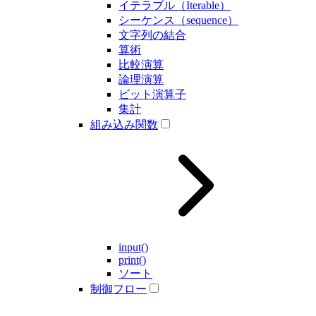
イテラブル（Iterable）
シーケンス（sequence）
文字列の結合
算術
比較演算
論理演算
ビット演算子
集計
組み込み関数
input()
print()
ソート
制御フロー