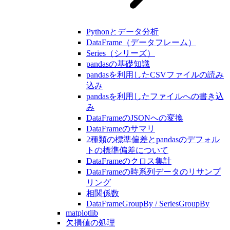
Pythonとデータ分析
DataFrame（データフレーム）
Series（シリーズ）
pandasの基礎知識
pandasを利用したCSVファイルの読み
込み
pandasを利用したファイルへの書き込
み
DataFrameのJSONへの変換
DataFrameのサマリ
2種類の標準偏差とpandasのデフォル
トの標準偏差について
DataFrameのクロス集計
DataFrameの時系列データのリサンプ
リング
相関係数
DataFrameGroupBy / SeriesGroupBy
matplotlib
欠損値の処理