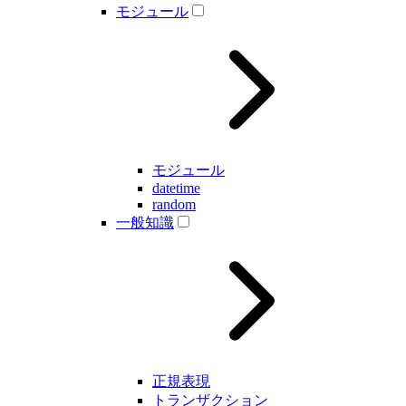
モジュール
モジュール
datetime
random
一般知識
正規表現
トランザクション