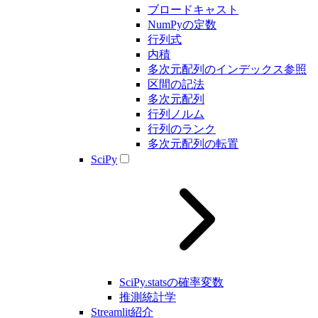
ブロードキャスト
NumPyの定数
行列式
内積
多次元配列のインデックス参照
区間の記法
多次元配列
行列ノルム
行列のランク
多次元配列の転置
SciPy
SciPy.statsの確率変数
推測統計学
Streamlit紹介