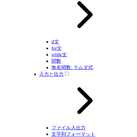
if文
for文
while文
関数
無名関数: ラムダ式
入力と出力
ファイル入出力
文字列フォーマット