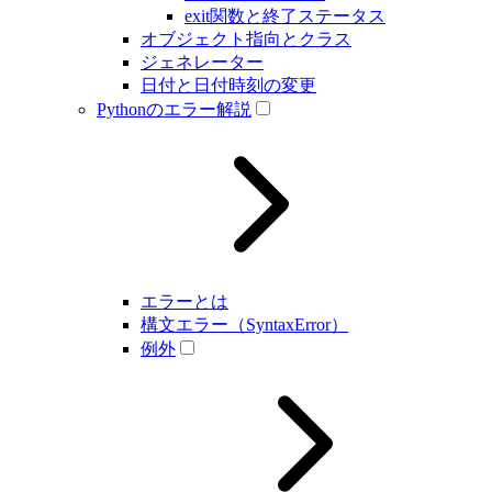
exit関数と終了ステータス
オブジェクト指向とクラス
ジェネレーター
日付と日付時刻の変更
Pythonのエラー解説
エラーとは
構文エラー（SyntaxError）
例外