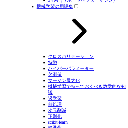
SVM（サポートベクターマシン）
機械学習の用語集
クロスバリデーション
特徴
ハイパーパラメーター
欠測値
マージン最大化
機械学習で持っておくべき数学的な知
識
過学習
前処理
次元削減
正則化
scikit-learn
標準化