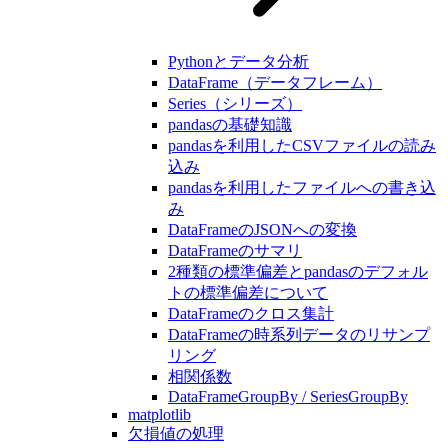
Pythonとデータ分析
DataFrame（データフレーム）
Series（シリーズ）
pandasの基礎知識
pandasを利用したCSVファイルの読み
込み
pandasを利用したファイルへの書き込
み
DataFrameのJSONへの変換
DataFrameのサマリ
2種類の標準偏差とpandasのデフォル
トの標準偏差について
DataFrameのクロス集計
DataFrameの時系列データのリサンプ
リング
相関係数
DataFrameGroupBy / SeriesGroupBy
matplotlib
欠損値の処理