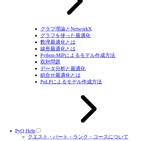
グラフ理論とNetworkX
グラフを使った最適化
数理最適化とは
線形最適化とは
Python-MIPによるモデル作成方法
双対問題
データ分析と最適化
組合せ最適化とは
PuLPによるモデル作成方法
PyQ Help
クエスト・パート・ランク・コースについて