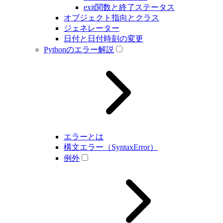
exit関数と終了ステータス
オブジェクト指向とクラス
ジェネレーター
日付と日付時刻の変更
Pythonのエラー解説
エラーとは
構文エラー（SyntaxError）
例外