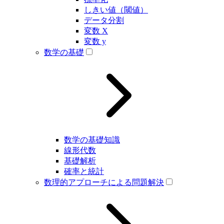
しきい値（閾値）
データ分割
変数 X
変数 y
数学の基礎
数学の基礎知識
線形代数
基礎解析
確率と統計
数理的アプローチによる問題解決