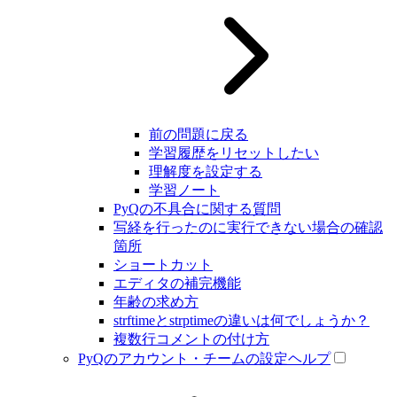
前の問題に戻る
学習履歴をリセットしたい
理解度を設定する
学習ノート
PyQの不具合に関する質問
写経を行ったのに実行できない場合の確認
箇所
ショートカット
エディタの補完機能
年齢の求め方
strftimeとstrptimeの違いは何でしょうか？
複数行コメントの付け方
PyQのアカウント・チームの設定ヘルプ