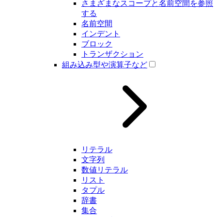
さまざまなスコープと名前空間を参照
する
名前空間
インデント
ブロック
トランザクション
組み込み型や演算子など
リテラル
文字列
数値リテラル
リスト
タプル
辞書
集合