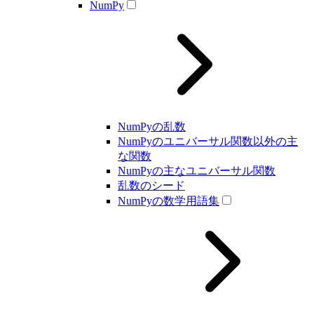
NumPy
NumPyの乱数
NumPyのユニバーサル関数以外の主
な関数
NumPyの主なユニバーサル関数
乱数のシード
NumPyの数学用語集