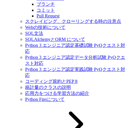
ブランチ
コミット
Pull Request
スクレイピング、クローリングする時の注意点
Webの技術について
SQL文法
SQLAlchemyとORM について
Python 3 エンジニア認定基礎試験 PyQクエスト対
応
Python 3 エンジニア認定データ分析試験 PyQクエ
スト対応
Python 3 エンジニア認定実践試験 PyQクエスト対
応
コーディング規約とPEP 8
統計量のクラスの説明
応用力をつける学習方法の紹介
Python Fireについて