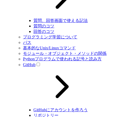
質問、回答画面で使える記法
質問のコツ
回答のコツ
プログラミング学習について
パス
基本的なUnix/Linuxコマンド
モジュール・オブジェクト・メソッドの関係
Pythonプログラムで使われる記号と読み方
GitHub
GitHubにアカウントを作ろう
リポジトリー