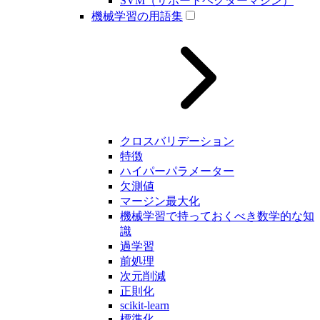
SVM（サポートベクターマシン）
機械学習の用語集
クロスバリデーション
特徴
ハイパーパラメーター
欠測値
マージン最大化
機械学習で持っておくべき数学的な知
識
過学習
前処理
次元削減
正則化
scikit-learn
標準化