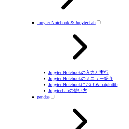
Jupyter Notebook & JupyterLab
Jupyter Notebookの入力と実行
Jupyter Notebookのメニュー紹介
Jupyter Notebookにおけるmatplotlib
JupyterLabの使い方
pandas