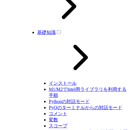
基礎知識
インストール
M1/M2でIntel用ライブラリを利用する
手順
Pythonの対話モード
PyQのターミナルからの対話モード
コメント
変数
スコープ