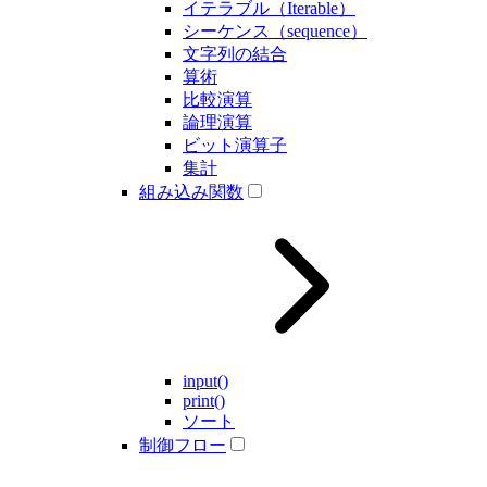
イテラブル（Iterable）
シーケンス（sequence）
文字列の結合
算術
比較演算
論理演算
ビット演算子
集計
組み込み関数
input()
print()
ソート
制御フロー