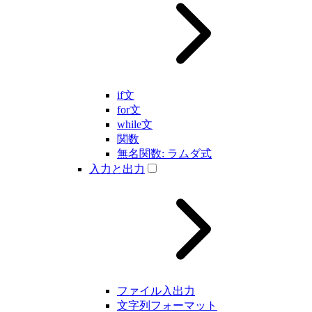
if文
for文
while文
関数
無名関数: ラムダ式
入力と出力
ファイル入出力
文字列フォーマット