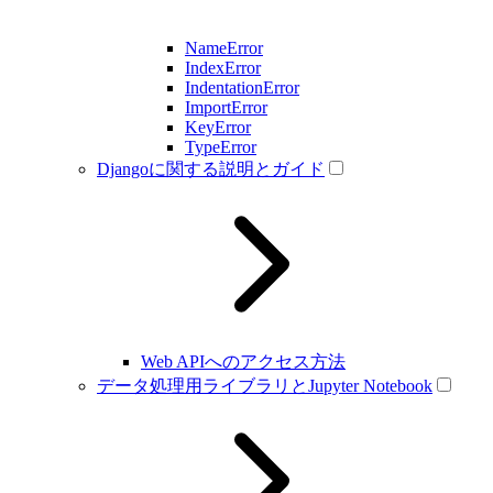
NameError
IndexError
IndentationError
ImportError
KeyError
TypeError
Djangoに関する説明とガイド
Web APIへのアクセス方法
データ処理用ライブラリとJupyter Notebook