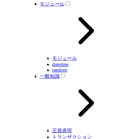
モジュール
モジュール
datetime
random
一般知識
正規表現
トランザクション