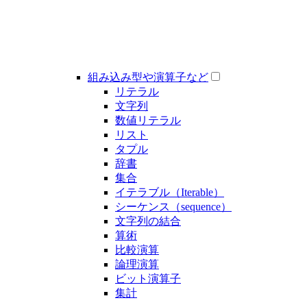
組み込み型や演算子など
リテラル
文字列
数値リテラル
リスト
タプル
辞書
集合
イテラブル（Iterable）
シーケンス（sequence）
文字列の結合
算術
比較演算
論理演算
ビット演算子
集計