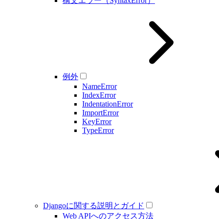
構文エラー（SyntaxError）
例外
NameError
IndexError
IndentationError
ImportError
KeyError
TypeError
Djangoに関する説明とガイド
Web APIへのアクセス方法