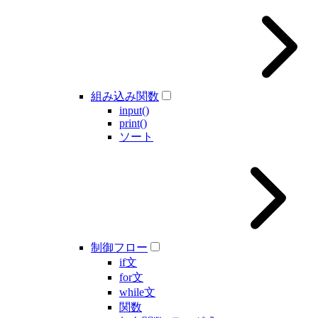
組み込み関数
input()
print()
ソート
制御フロー
if文
for文
while文
関数