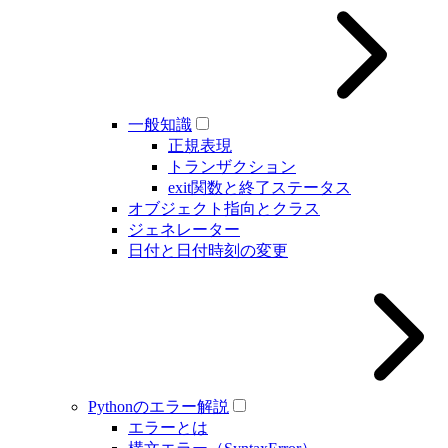
一般知識
正規表現
トランザクション
exit関数と終了ステータス
オブジェクト指向とクラス
ジェネレーター
日付と日付時刻の変更
Pythonのエラー解説
エラーとは