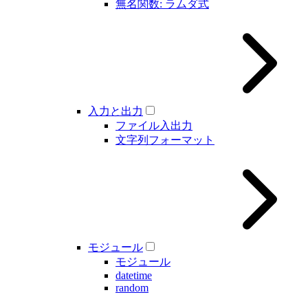
無名関数: ラムダ式
入力と出力
ファイル入出力
文字列フォーマット
モジュール
モジュール
datetime
random