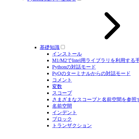
基礎知識
インストール
M1/M2でIntel用ライブラリを利用する
Pythonの対話モード
PyQのターミナルからの対話モード
コメント
変数
スコープ
さまざまなスコープと名前空間を参照
名前空間
インデント
ブロック
トランザクション