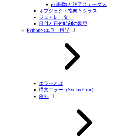
exit関数と終了ステータス
オブジェクト指向とクラス
ジェネレーター
日付と日付時刻の変更
Pythonのエラー解説
エラーとは
構文エラー（SyntaxError）
例外