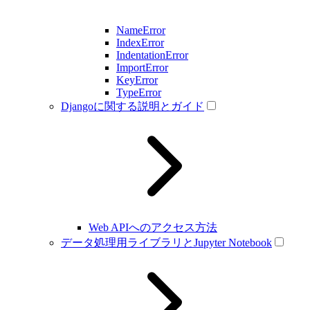
NameError
IndexError
IndentationError
ImportError
KeyError
TypeError
Djangoに関する説明とガイド
Web APIへのアクセス方法
データ処理用ライブラリとJupyter Notebook