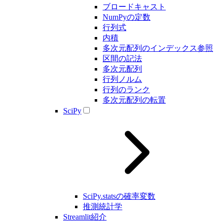
ブロードキャスト
NumPyの定数
行列式
内積
多次元配列のインデックス参照
区間の記法
多次元配列
行列ノルム
行列のランク
多次元配列の転置
SciPy
SciPy.statsの確率変数
推測統計学
Streamlit紹介