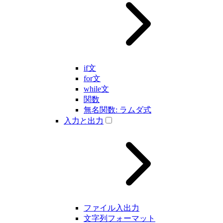
if文
for文
while文
関数
無名関数: ラムダ式
入力と出力
ファイル入出力
文字列フォーマット