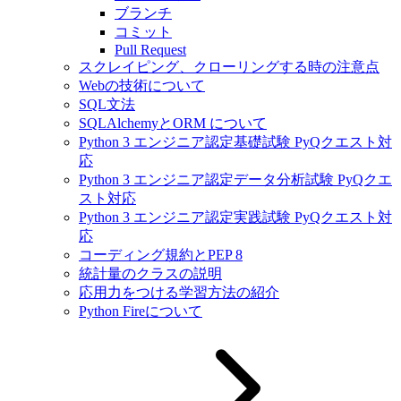
ブランチ
コミット
Pull Request
スクレイピング、クローリングする時の注意点
Webの技術について
SQL文法
SQLAlchemyとORM について
Python 3 エンジニア認定基礎試験 PyQクエスト対
応
Python 3 エンジニア認定データ分析試験 PyQクエ
スト対応
Python 3 エンジニア認定実践試験 PyQクエスト対
応
コーディング規約とPEP 8
統計量のクラスの説明
応用力をつける学習方法の紹介
Python Fireについて