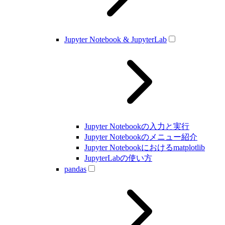
Jupyter Notebook & JupyterLab
Jupyter Notebookの入力と実行
Jupyter Notebookのメニュー紹介
Jupyter Notebookにおけるmatplotlib
JupyterLabの使い方
pandas