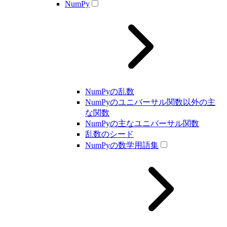
NumPy
NumPyの乱数
NumPyのユニバーサル関数以外の主
な関数
NumPyの主なユニバーサル関数
乱数のシード
NumPyの数学用語集