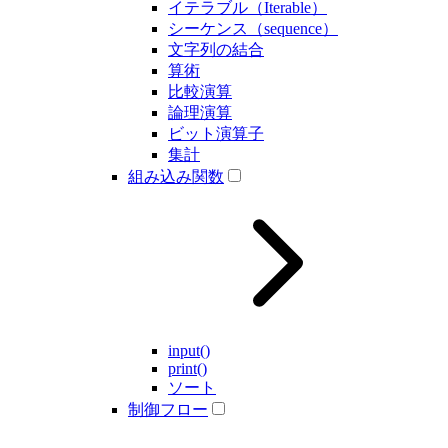
イテラブル（Iterable）
シーケンス（sequence）
文字列の結合
算術
比較演算
論理演算
ビット演算子
集計
組み込み関数
input()
print()
ソート
制御フロー