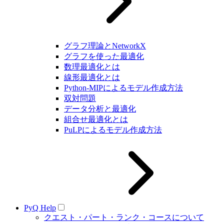
グラフ理論とNetworkX
グラフを使った最適化
数理最適化とは
線形最適化とは
Python-MIPによるモデル作成方法
双対問題
データ分析と最適化
組合せ最適化とは
PuLPによるモデル作成方法
PyQ Help
クエスト・パート・ランク・コースについて