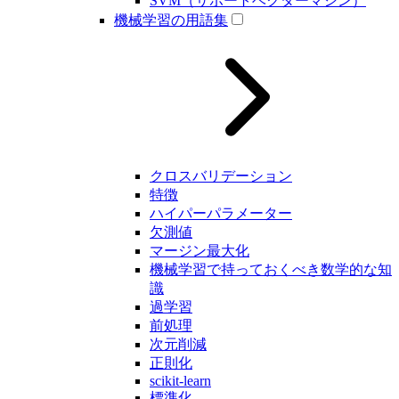
SVM（サポートベクターマシン）
機械学習の用語集
クロスバリデーション
特徴
ハイパーパラメーター
欠測値
マージン最大化
機械学習で持っておくべき数学的な知
識
過学習
前処理
次元削減
正則化
scikit-learn
標準化