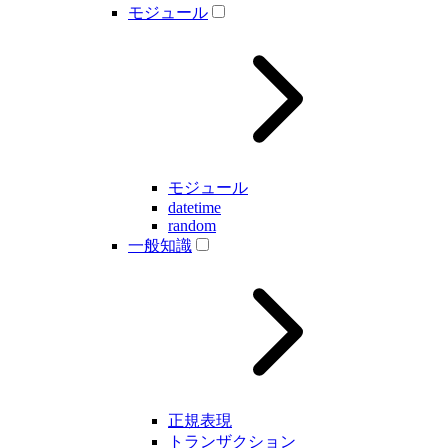
モジュール
モジュール
datetime
random
一般知識
正規表現
トランザクション