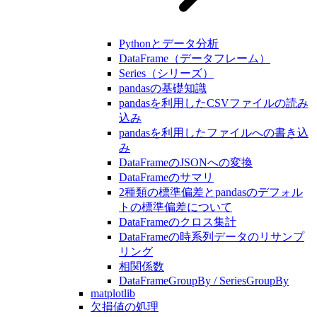
Pythonとデータ分析
DataFrame（データフレーム）
Series（シリーズ）
pandasの基礎知識
pandasを利用したCSVファイルの読み
込み
pandasを利用したファイルへの書き込
み
DataFrameのJSONへの変換
DataFrameのサマリ
2種類の標準偏差とpandasのデフォル
トの標準偏差について
DataFrameのクロス集計
DataFrameの時系列データのリサンプ
リング
相関係数
DataFrameGroupBy / SeriesGroupBy
matplotlib
欠損値の処理