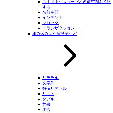
さまざまなスコープと名前空間を参照
する
名前空間
インデント
ブロック
トランザクション
組み込み型や演算子など
リテラル
文字列
数値リテラル
リスト
タプル
辞書
集合