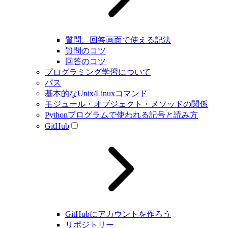
質問、回答画面で使える記法
質問のコツ
回答のコツ
プログラミング学習について
パス
基本的なUnix/Linuxコマンド
モジュール・オブジェクト・メソッドの関係
Pythonプログラムで使われる記号と読み方
GitHub
GitHubにアカウントを作ろう
リポジトリー