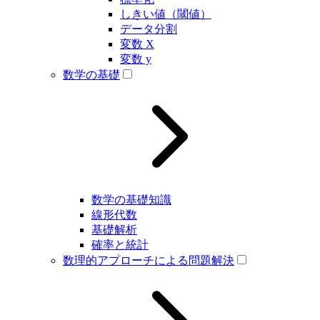
しきい値（閾値）
データ分割
変数 X
変数 y
数学の基礎
数学の基礎知識
線形代数
基礎解析
確率と統計
数理的アプローチによる問題解決