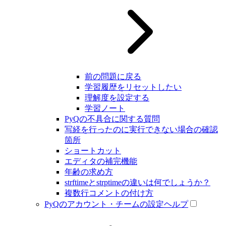
前の問題に戻る
学習履歴をリセットしたい
理解度を設定する
学習ノート
PyQの不具合に関する質問
写経を行ったのに実行できない場合の確認
箇所
ショートカット
エディタの補完機能
年齢の求め方
strftimeとstrptimeの違いは何でしょうか？
複数行コメントの付け方
PyQのアカウント・チームの設定ヘルプ