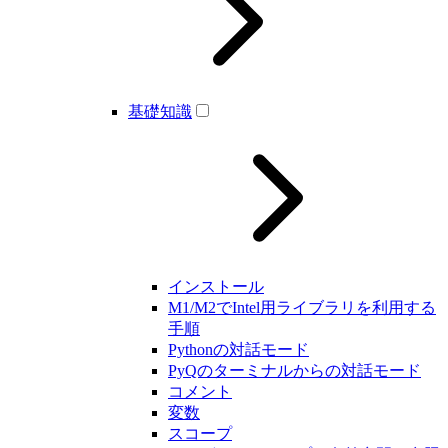
基礎知識
インストール
M1/M2でIntel用ライブラリを利用する
手順
Pythonの対話モード
PyQのターミナルからの対話モード
コメント
変数
スコープ