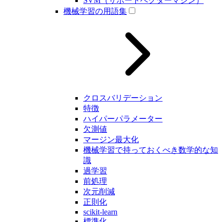
SVM（サポートベクターマシン）
機械学習の用語集
クロスバリデーション
特徴
ハイパーパラメーター
欠測値
マージン最大化
機械学習で持っておくべき数学的な知
識
過学習
前処理
次元削減
正則化
scikit-learn
標準化