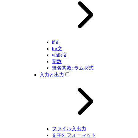
if文
for文
while文
関数
無名関数: ラムダ式
入力と出力
ファイル入出力
文字列フォーマット