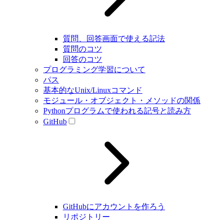
質問、回答画面で使える記法
質問のコツ
回答のコツ
プログラミング学習について
パス
基本的なUnix/Linuxコマンド
モジュール・オブジェクト・メソッドの関係
Pythonプログラムで使われる記号と読み方
GitHub
GitHubにアカウントを作ろう
リポジトリー