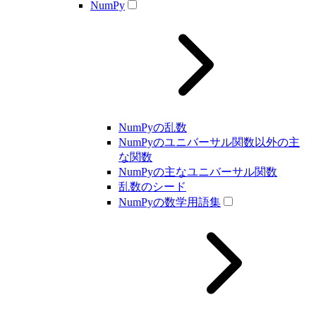
NumPy
NumPyの乱数
NumPyのユニバーサル関数以外の主
な関数
NumPyの主なユニバーサル関数
乱数のシード
NumPyの数学用語集