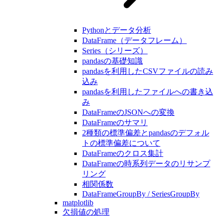
Pythonとデータ分析
DataFrame（データフレーム）
Series（シリーズ）
pandasの基礎知識
pandasを利用したCSVファイルの読み
込み
pandasを利用したファイルへの書き込
み
DataFrameのJSONへの変換
DataFrameのサマリ
2種類の標準偏差とpandasのデフォル
トの標準偏差について
DataFrameのクロス集計
DataFrameの時系列データのリサンプ
リング
相関係数
DataFrameGroupBy / SeriesGroupBy
matplotlib
欠損値の処理