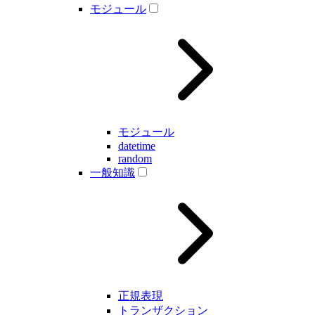
モジュール
モジュール
datetime
random
一般知識
正規表現
トランザクション