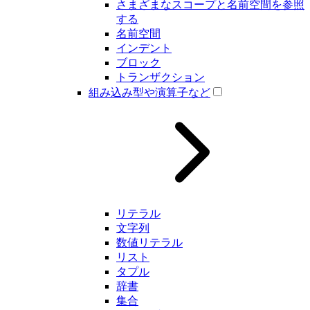
さまざまなスコープと名前空間を参照
する
名前空間
インデント
ブロック
トランザクション
組み込み型や演算子など
リテラル
文字列
数値リテラル
リスト
タプル
辞書
集合