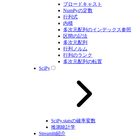
ブロードキャスト
NumPyの定数
行列式
内積
多次元配列のインデックス参照
区間の記法
多次元配列
行列ノルム
行列のランク
多次元配列の転置
SciPy
SciPy.statsの確率変数
推測統計学
Streamlit紹介