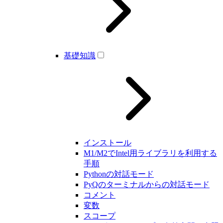
基礎知識
インストール
M1/M2でIntel用ライブラリを利用する
手順
Pythonの対話モード
PyQのターミナルからの対話モード
コメント
変数
スコープ