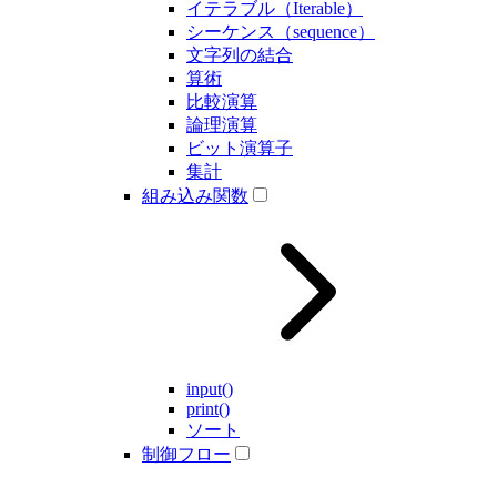
イテラブル（Iterable）
シーケンス（sequence）
文字列の結合
算術
比較演算
論理演算
ビット演算子
集計
組み込み関数
input()
print()
ソート
制御フロー