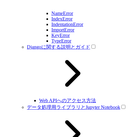
NameError
IndexError
IndentationError
ImportError
KeyError
TypeError
Djangoに関する説明とガイド
Web APIへのアクセス方法
データ処理用ライブラリとJupyter Notebook