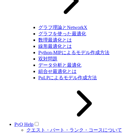
グラフ理論とNetworkX
グラフを使った最適化
数理最適化とは
線形最適化とは
Python-MIPによるモデル作成方法
双対問題
データ分析と最適化
組合せ最適化とは
PuLPによるモデル作成方法
PyQ Help
クエスト・パート・ランク・コースについて