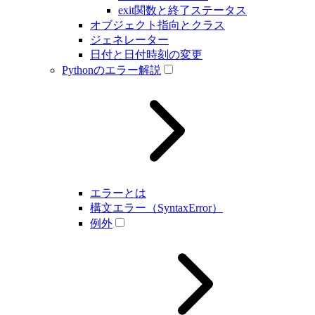
exit関数と終了ステータス
オブジェクト指向とクラス
ジェネレーター
日付と日付時刻の変更
Pythonのエラー解説
エラーとは
構文エラー（SyntaxError）
例外