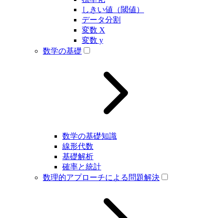
しきい値（閾値）
データ分割
変数 X
変数 y
数学の基礎
数学の基礎知識
線形代数
基礎解析
確率と統計
数理的アプローチによる問題解決