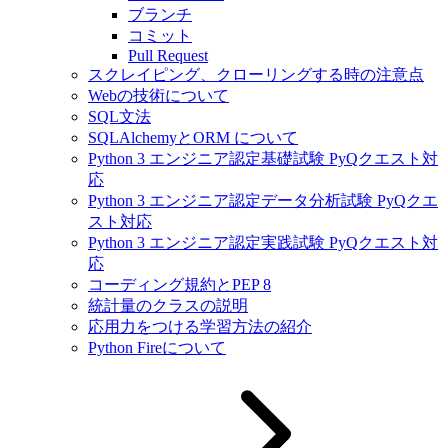
ブランチ
コミット
Pull Request
スクレイピング、クローリングする時の注意点
Webの技術について
SQL文法
SQLAlchemyとORM について
Python 3 エンジニア認定基礎試験 PyQクエスト対
応
Python 3 エンジニア認定データ分析試験 PyQクエ
スト対応
Python 3 エンジニア認定実践試験 PyQクエスト対
応
コーディング規約とPEP 8
統計量のクラスの説明
応用力をつける学習方法の紹介
Python Fireについて