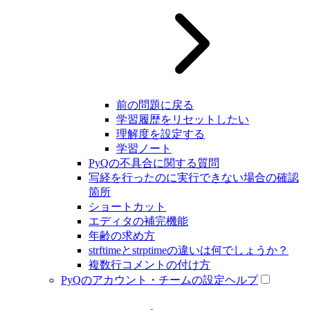
前の問題に戻る
学習履歴をリセットしたい
理解度を設定する
学習ノート
PyQの不具合に関する質問
写経を行ったのに実行できない場合の確認
箇所
ショートカット
エディタの補完機能
年齢の求め方
strftimeとstrptimeの違いは何でしょうか？
複数行コメントの付け方
PyQのアカウント・チームの設定ヘルプ