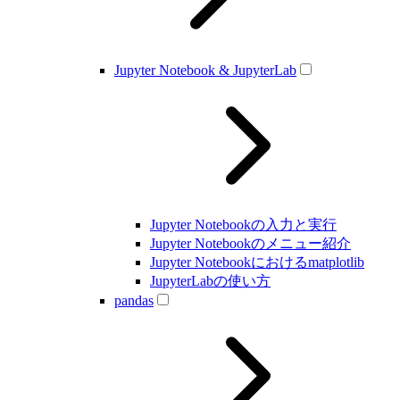
Jupyter Notebook & JupyterLab
Jupyter Notebookの入力と実行
Jupyter Notebookのメニュー紹介
Jupyter Notebookにおけるmatplotlib
JupyterLabの使い方
pandas