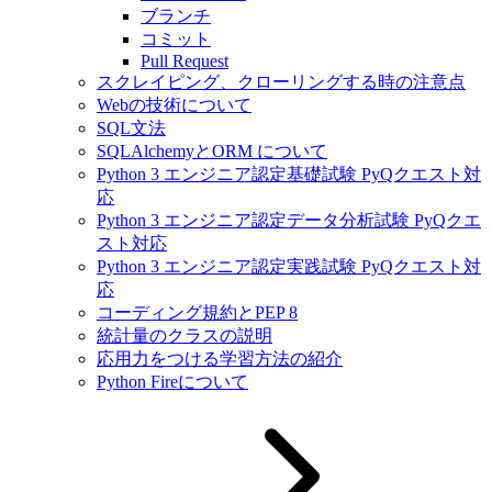
ブランチ
コミット
Pull Request
スクレイピング、クローリングする時の注意点
Webの技術について
SQL文法
SQLAlchemyとORM について
Python 3 エンジニア認定基礎試験 PyQクエスト対
応
Python 3 エンジニア認定データ分析試験 PyQクエ
スト対応
Python 3 エンジニア認定実践試験 PyQクエスト対
応
コーディング規約とPEP 8
統計量のクラスの説明
応用力をつける学習方法の紹介
Python Fireについて