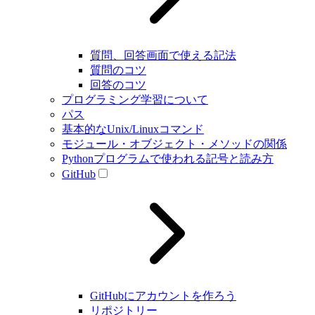
質問、回答画面で使える記法
質問のコツ
回答のコツ
プログラミング学習について
パス
基本的なUnix/Linuxコマンド
モジュール・オブジェクト・メソッドの関係
Pythonプログラムで使われる記号と読み方
GitHub
GitHubにアカウントを作ろう
リポジトリー