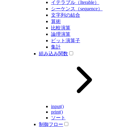
イテラブル（Iterable）
シーケンス（sequence）
文字列の結合
算術
比較演算
論理演算
ビット演算子
集計
組み込み関数
input()
print()
ソート
制御フロー