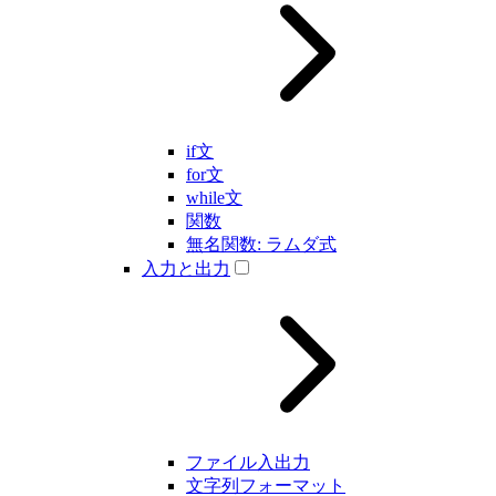
if文
for文
while文
関数
無名関数: ラムダ式
入力と出力
ファイル入出力
文字列フォーマット