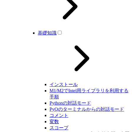
基礎知識
インストール
M1/M2でIntel用ライブラリを利用する
手順
Pythonの対話モード
PyQのターミナルからの対話モード
コメント
変数
スコープ