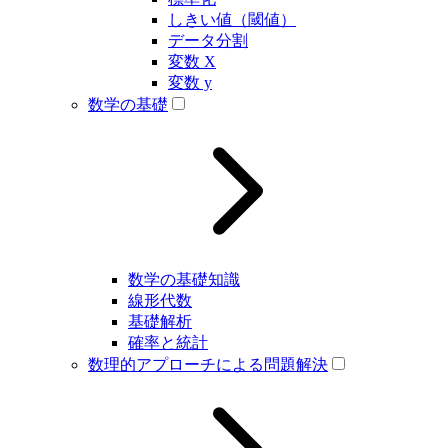
しきい値（閾値）
データ分割
変数 X
変数 y
数学の基礎
数学の基礎知識
線形代数
基礎解析
確率と統計
数理的アプローチによる問題解決