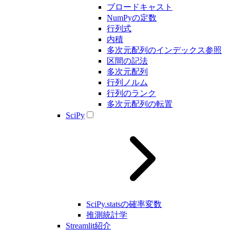
ブロードキャスト
NumPyの定数
行列式
内積
多次元配列のインデックス参照
区間の記法
多次元配列
行列ノルム
行列のランク
多次元配列の転置
SciPy
SciPy.statsの確率変数
推測統計学
Streamlit紹介