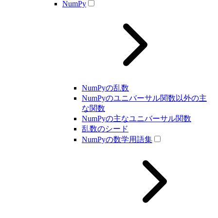
NumPy
NumPyの乱数
NumPyのユニバーサル関数以外の主
な関数
NumPyの主なユニバーサル関数
乱数のシード
NumPyの数学用語集