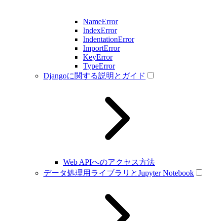
NameError
IndexError
IndentationError
ImportError
KeyError
TypeError
Djangoに関する説明とガイド
Web APIへのアクセス方法
データ処理用ライブラリとJupyter Notebook