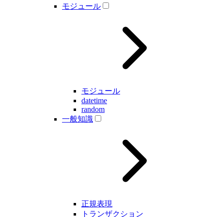
モジュール
モジュール
datetime
random
一般知識
正規表現
トランザクション