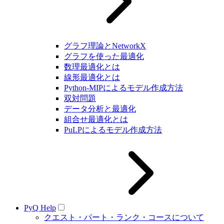
グラフ理論とNetworkX
グラフを使った最適化
数理最適化とは
線形最適化とは
Python-MIPによるモデル作成方法
双対問題
データ分析と最適化
組合せ最適化とは
PuLPによるモデル作成方法
PyQ Help
クエスト・パート・ランク・コースについて