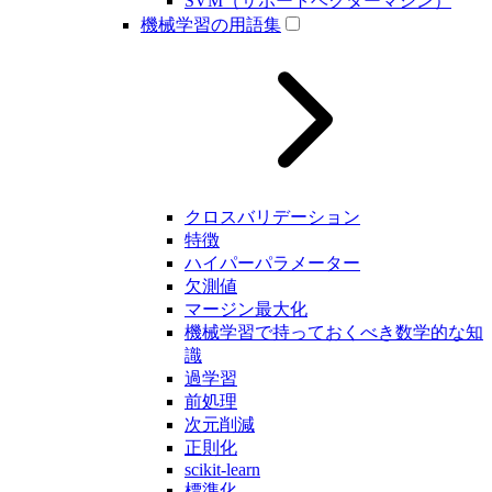
SVM（サポートベクターマシン）
機械学習の用語集
クロスバリデーション
特徴
ハイパーパラメーター
欠測値
マージン最大化
機械学習で持っておくべき数学的な知
識
過学習
前処理
次元削減
正則化
scikit-learn
標準化