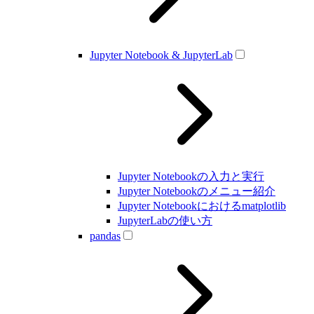
Jupyter Notebook & JupyterLab
Jupyter Notebookの入力と実行
Jupyter Notebookのメニュー紹介
Jupyter Notebookにおけるmatplotlib
JupyterLabの使い方
pandas