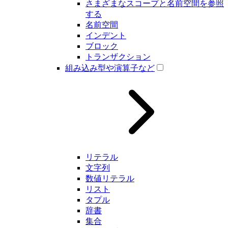
さまざまなスコープと名前空間を参照
する
名前空間
インデント
ブロック
トランザクション
組み込み型や演算子など
リテラル
文字列
数値リテラル
リスト
タプル
辞書
集合