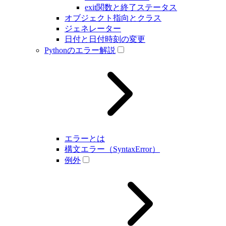
exit関数と終了ステータス
オブジェクト指向とクラス
ジェネレーター
日付と日付時刻の変更
Pythonのエラー解説
エラーとは
構文エラー（SyntaxError）
例外