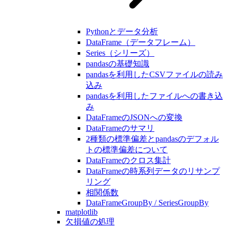
Pythonとデータ分析
DataFrame（データフレーム）
Series（シリーズ）
pandasの基礎知識
pandasを利用したCSVファイルの読み
込み
pandasを利用したファイルへの書き込
み
DataFrameのJSONへの変換
DataFrameのサマリ
2種類の標準偏差とpandasのデフォル
トの標準偏差について
DataFrameのクロス集計
DataFrameの時系列データのリサンプ
リング
相関係数
DataFrameGroupBy / SeriesGroupBy
matplotlib
欠損値の処理