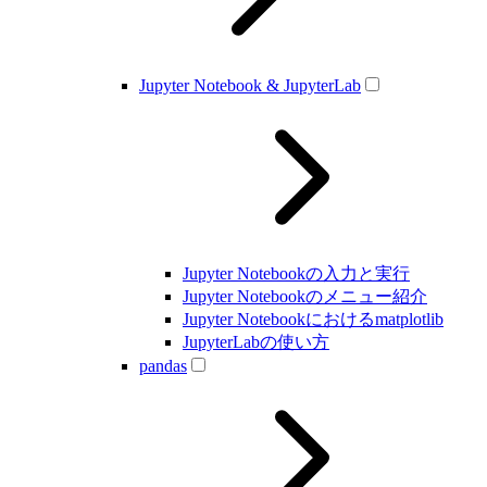
Jupyter Notebook & JupyterLab
Jupyter Notebookの入力と実行
Jupyter Notebookのメニュー紹介
Jupyter Notebookにおけるmatplotlib
JupyterLabの使い方
pandas