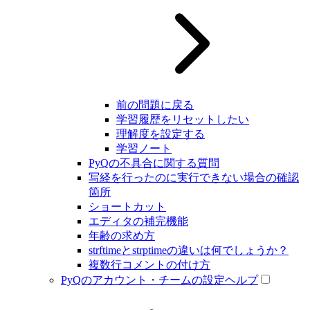
前の問題に戻る
学習履歴をリセットしたい
理解度を設定する
学習ノート
PyQの不具合に関する質問
写経を行ったのに実行できない場合の確認
箇所
ショートカット
エディタの補完機能
年齢の求め方
strftimeとstrptimeの違いは何でしょうか？
複数行コメントの付け方
PyQのアカウント・チームの設定ヘルプ