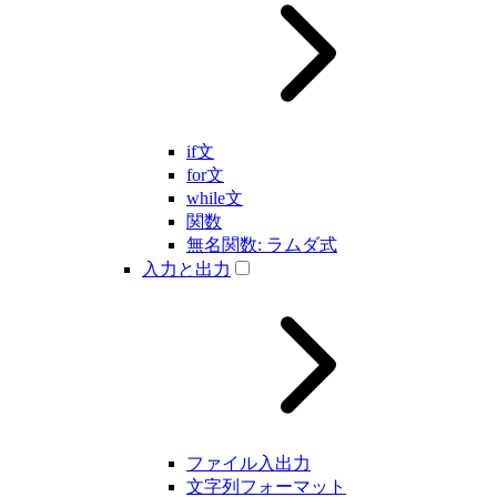
if文
for文
while文
関数
無名関数: ラムダ式
入力と出力
ファイル入出力
文字列フォーマット