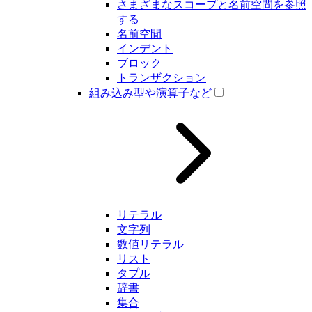
さまざまなスコープと名前空間を参照
する
名前空間
インデント
ブロック
トランザクション
組み込み型や演算子など
リテラル
文字列
数値リテラル
リスト
タプル
辞書
集合