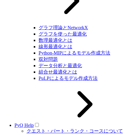
グラフ理論とNetworkX
グラフを使った最適化
数理最適化とは
線形最適化とは
Python-MIPによるモデル作成方法
双対問題
データ分析と最適化
組合せ最適化とは
PuLPによるモデル作成方法
PyQ Help
クエスト・パート・ランク・コースについて