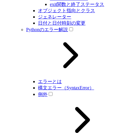
exit関数と終了ステータス
オブジェクト指向とクラス
ジェネレーター
日付と日付時刻の変更
Pythonのエラー解説
エラーとは
構文エラー（SyntaxError）
例外