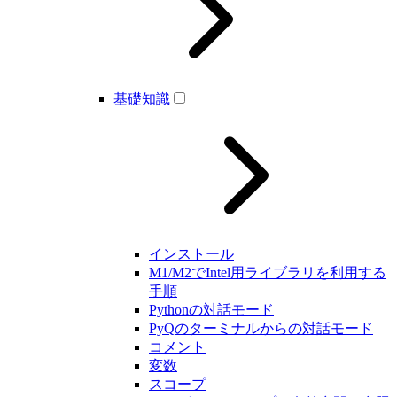
基礎知識
インストール
M1/M2でIntel用ライブラリを利用する
手順
Pythonの対話モード
PyQのターミナルからの対話モード
コメント
変数
スコープ