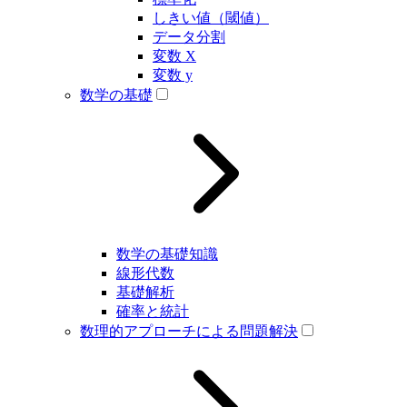
しきい値（閾値）
データ分割
変数 X
変数 y
数学の基礎
数学の基礎知識
線形代数
基礎解析
確率と統計
数理的アプローチによる問題解決