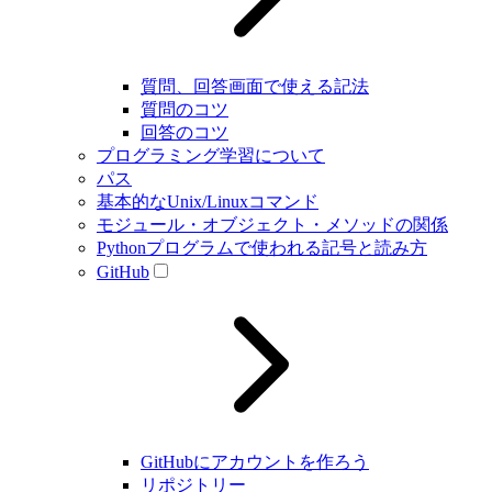
質問、回答画面で使える記法
質問のコツ
回答のコツ
プログラミング学習について
パス
基本的なUnix/Linuxコマンド
モジュール・オブジェクト・メソッドの関係
Pythonプログラムで使われる記号と読み方
GitHub
GitHubにアカウントを作ろう
リポジトリー