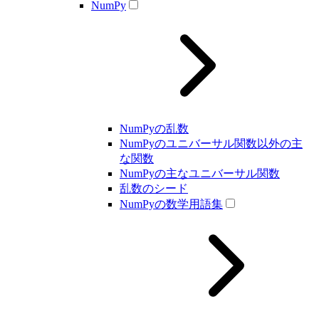
NumPy
NumPyの乱数
NumPyのユニバーサル関数以外の主
な関数
NumPyの主なユニバーサル関数
乱数のシード
NumPyの数学用語集