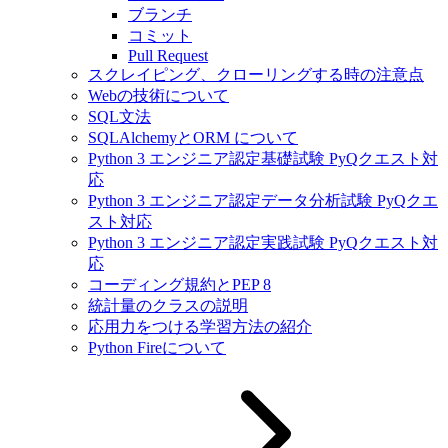
ブランチ
コミット
Pull Request
スクレイピング、クローリングする時の注意点
Webの技術について
SQL文法
SQLAlchemyとORM について
Python 3 エンジニア認定基礎試験 PyQクエスト対
応
Python 3 エンジニア認定データ分析試験 PyQクエ
スト対応
Python 3 エンジニア認定実践試験 PyQクエスト対
応
コーディング規約とPEP 8
統計量のクラスの説明
応用力をつける学習方法の紹介
Python Fireについて