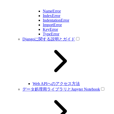
NameError
IndexError
IndentationError
ImportError
KeyError
TypeError
Djangoに関する説明とガイド
Web APIへのアクセス方法
データ処理用ライブラリとJupyter Notebook