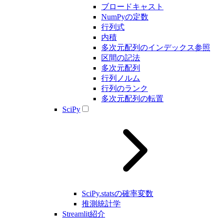
ブロードキャスト
NumPyの定数
行列式
内積
多次元配列のインデックス参照
区間の記法
多次元配列
行列ノルム
行列のランク
多次元配列の転置
SciPy
SciPy.statsの確率変数
推測統計学
Streamlit紹介