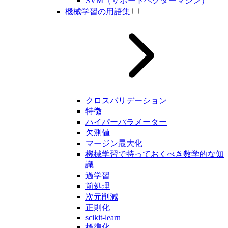
SVM（サポートベクターマシン）
機械学習の用語集
クロスバリデーション
特徴
ハイパーパラメーター
欠測値
マージン最大化
機械学習で持っておくべき数学的な知
識
過学習
前処理
次元削減
正則化
scikit-learn
標準化