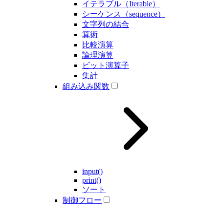
イテラブル（Iterable）
シーケンス（sequence）
文字列の結合
算術
比較演算
論理演算
ビット演算子
集計
組み込み関数
input()
print()
ソート
制御フロー