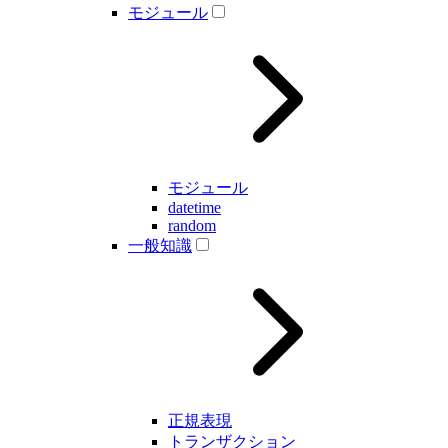
モジュール
モジュール
datetime
random
一般知識
正規表現
トランザクション