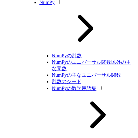
NumPy
NumPyの乱数
NumPyのユニバーサル関数以外の主
な関数
NumPyの主なユニバーサル関数
乱数のシード
NumPyの数学用語集