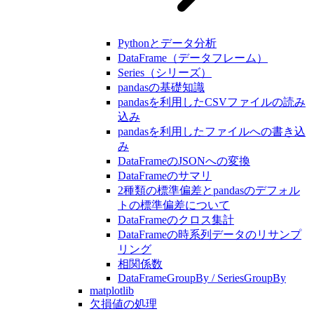
Pythonとデータ分析
DataFrame（データフレーム）
Series（シリーズ）
pandasの基礎知識
pandasを利用したCSVファイルの読み
込み
pandasを利用したファイルへの書き込
み
DataFrameのJSONへの変換
DataFrameのサマリ
2種類の標準偏差とpandasのデフォル
トの標準偏差について
DataFrameのクロス集計
DataFrameの時系列データのリサンプ
リング
相関係数
DataFrameGroupBy / SeriesGroupBy
matplotlib
欠損値の処理