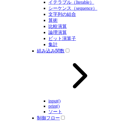
イテラブル（Iterable）
シーケンス（sequence）
文字列の結合
算術
比較演算
論理演算
ビット演算子
集計
組み込み関数
input()
print()
ソート
制御フロー