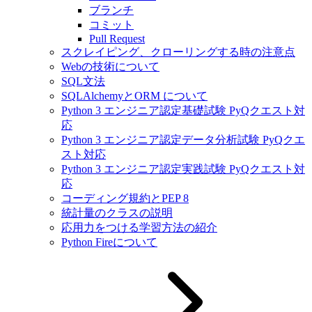
ブランチ
コミット
Pull Request
スクレイピング、クローリングする時の注意点
Webの技術について
SQL文法
SQLAlchemyとORM について
Python 3 エンジニア認定基礎試験 PyQクエスト対
応
Python 3 エンジニア認定データ分析試験 PyQクエ
スト対応
Python 3 エンジニア認定実践試験 PyQクエスト対
応
コーディング規約とPEP 8
統計量のクラスの説明
応用力をつける学習方法の紹介
Python Fireについて