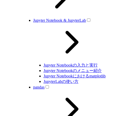
Jupyter Notebook & JupyterLab
Jupyter Notebookの入力と実行
Jupyter Notebookのメニュー紹介
Jupyter Notebookにおけるmatplotlib
JupyterLabの使い方
pandas