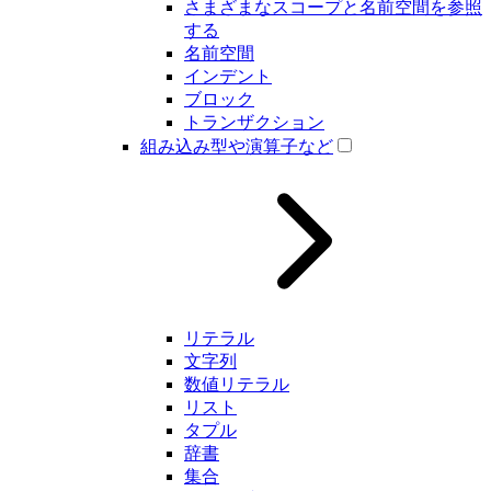
さまざまなスコープと名前空間を参照
する
名前空間
インデント
ブロック
トランザクション
組み込み型や演算子など
リテラル
文字列
数値リテラル
リスト
タプル
辞書
集合