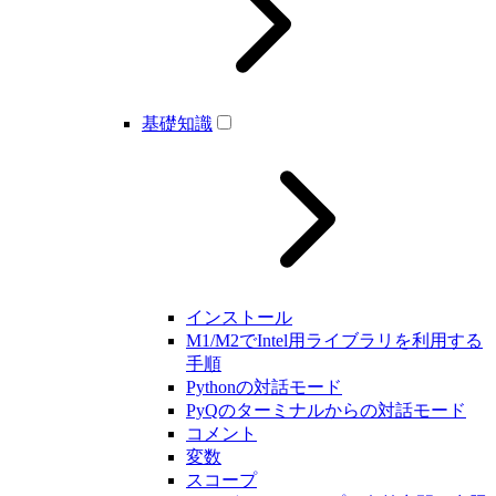
基礎知識
インストール
M1/M2でIntel用ライブラリを利用する
手順
Pythonの対話モード
PyQのターミナルからの対話モード
コメント
変数
スコープ