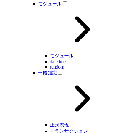
モジュール
モジュール
datetime
random
一般知識
正規表現
トランザクション