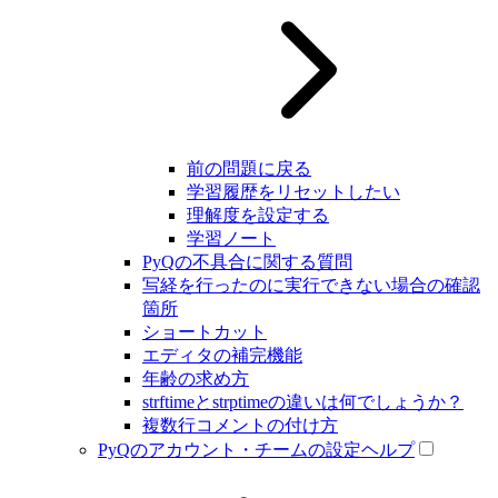
前の問題に戻る
学習履歴をリセットしたい
理解度を設定する
学習ノート
PyQの不具合に関する質問
写経を行ったのに実行できない場合の確認
箇所
ショートカット
エディタの補完機能
年齢の求め方
strftimeとstrptimeの違いは何でしょうか？
複数行コメントの付け方
PyQのアカウント・チームの設定ヘルプ