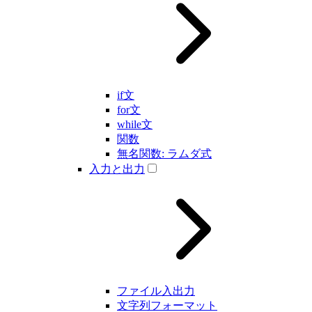
if文
for文
while文
関数
無名関数: ラムダ式
入力と出力
ファイル入出力
文字列フォーマット