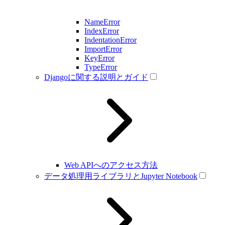
NameError
IndexError
IndentationError
ImportError
KeyError
TypeError
Djangoに関する説明とガイド
Web APIへのアクセス方法
データ処理用ライブラリとJupyter Notebook