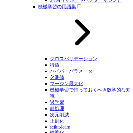
SVM（サポートベクターマシン）
機械学習の用語集
クロスバリデーション
特徴
ハイパーパラメーター
欠測値
マージン最大化
機械学習で持っておくべき数学的な知
識
過学習
前処理
次元削減
正則化
scikit-learn
標準化