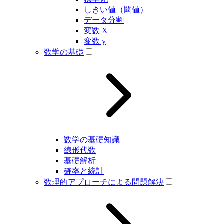
しきい値（閾値）
データ分割
変数 X
変数 y
数学の基礎
数学の基礎知識
線形代数
基礎解析
確率と統計
数理的アプローチによる問題解決