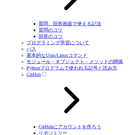
質問、回答画面で使える記法
質問のコツ
回答のコツ
プログラミング学習について
パス
基本的なUnix/Linuxコマンド
モジュール・オブジェクト・メソッドの関係
Pythonプログラムで使われる記号と読み方
GitHub
GitHubにアカウントを作ろう
リポジトリー