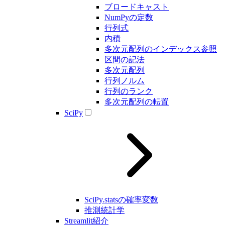
ブロードキャスト
NumPyの定数
行列式
内積
多次元配列のインデックス参照
区間の記法
多次元配列
行列ノルム
行列のランク
多次元配列の転置
SciPy
SciPy.statsの確率変数
推測統計学
Streamlit紹介