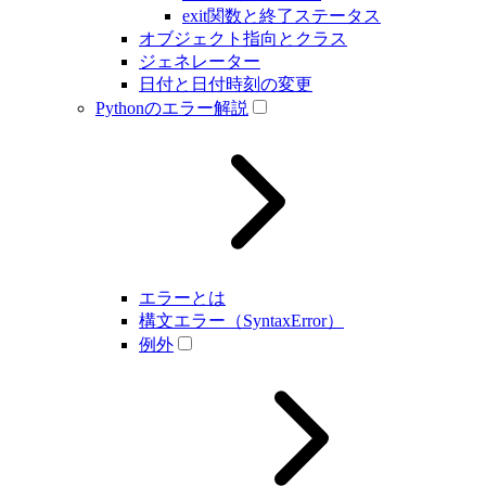
exit関数と終了ステータス
オブジェクト指向とクラス
ジェネレーター
日付と日付時刻の変更
Pythonのエラー解説
エラーとは
構文エラー（SyntaxError）
例外