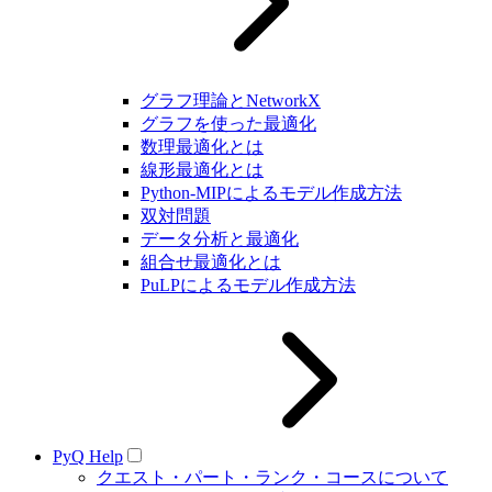
グラフ理論とNetworkX
グラフを使った最適化
数理最適化とは
線形最適化とは
Python-MIPによるモデル作成方法
双対問題
データ分析と最適化
組合せ最適化とは
PuLPによるモデル作成方法
PyQ Help
クエスト・パート・ランク・コースについて