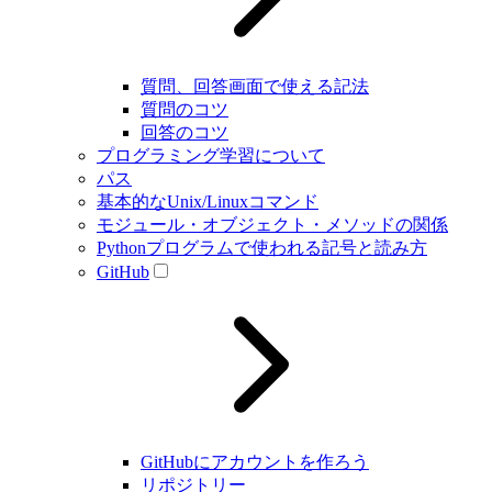
質問、回答画面で使える記法
質問のコツ
回答のコツ
プログラミング学習について
パス
基本的なUnix/Linuxコマンド
モジュール・オブジェクト・メソッドの関係
Pythonプログラムで使われる記号と読み方
GitHub
GitHubにアカウントを作ろう
リポジトリー