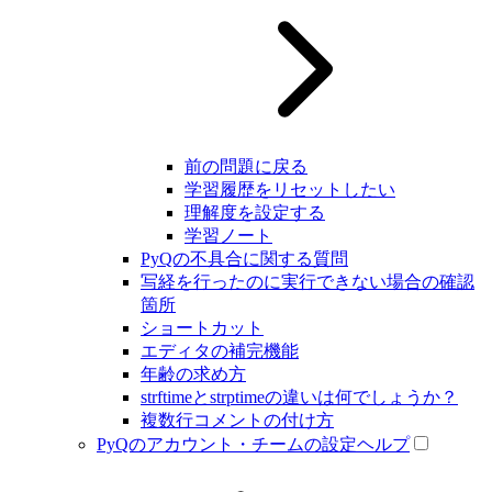
前の問題に戻る
学習履歴をリセットしたい
理解度を設定する
学習ノート
PyQの不具合に関する質問
写経を行ったのに実行できない場合の確認
箇所
ショートカット
エディタの補完機能
年齢の求め方
strftimeとstrptimeの違いは何でしょうか？
複数行コメントの付け方
PyQのアカウント・チームの設定ヘルプ