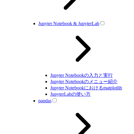
Jupyter Notebook & JupyterLab
Jupyter Notebookの入力と実行
Jupyter Notebookのメニュー紹介
Jupyter Notebookにおけるmatplotlib
JupyterLabの使い方
pandas