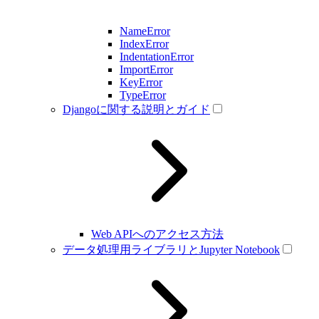
NameError
IndexError
IndentationError
ImportError
KeyError
TypeError
Djangoに関する説明とガイド
Web APIへのアクセス方法
データ処理用ライブラリとJupyter Notebook