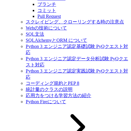
ブランチ
コミット
Pull Request
スクレイピング、クローリングする時の注意点
Webの技術について
SQL文法
SQLAlchemyとORM について
Python 3 エンジニア認定基礎試験 PyQクエスト対
応
Python 3 エンジニア認定データ分析試験 PyQクエ
スト対応
Python 3 エンジニア認定実践試験 PyQクエスト対
応
コーディング規約とPEP 8
統計量のクラスの説明
応用力をつける学習方法の紹介
Python Fireについて