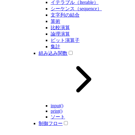
イテラブル（Iterable）
シーケンス（sequence）
文字列の結合
算術
比較演算
論理演算
ビット演算子
集計
組み込み関数
input()
print()
ソート
制御フロー