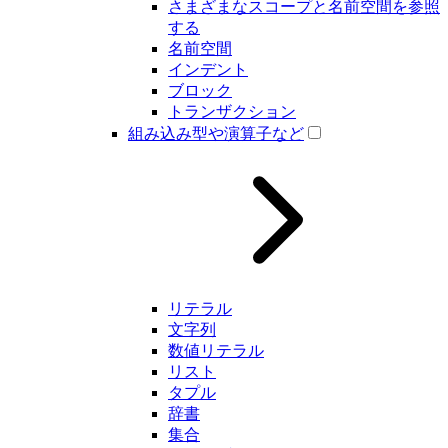
さまざまなスコープと名前空間を参照
する
名前空間
インデント
ブロック
トランザクション
組み込み型や演算子など
リテラル
文字列
数値リテラル
リスト
タプル
辞書
集合