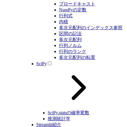
ブロードキャスト
NumPyの定数
行列式
内積
多次元配列のインデックス参照
区間の記法
多次元配列
行列ノルム
行列のランク
多次元配列の転置
SciPy
SciPy.statsの確率変数
推測統計学
Streamlit紹介