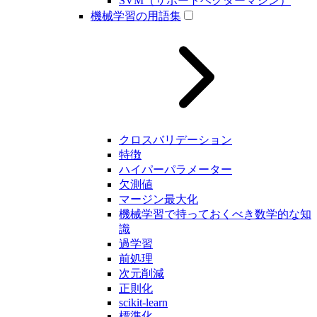
SVM（サポートベクターマシン）
機械学習の用語集
クロスバリデーション
特徴
ハイパーパラメーター
欠測値
マージン最大化
機械学習で持っておくべき数学的な知
識
過学習
前処理
次元削減
正則化
scikit-learn
標準化