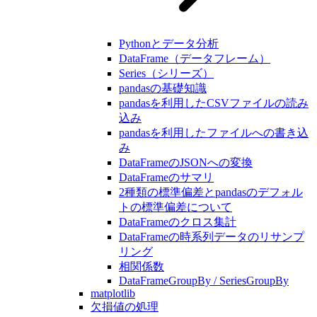
Pythonとデータ分析
DataFrame（データフレーム）
Series（シリーズ）
pandasの基礎知識
pandasを利用したCSVファイルの読み
込み
pandasを利用したファイルへの書き込
み
DataFrameのJSONへの変換
DataFrameのサマリ
2種類の標準偏差とpandasのデフォル
トの標準偏差について
DataFrameのクロス集計
DataFrameの時系列データのリサンプ
リング
相関係数
DataFrameGroupBy / SeriesGroupBy
matplotlib
欠損値の処理