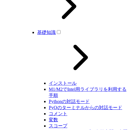
基礎知識
インストール
M1/M2でIntel用ライブラリを利用する
手順
Pythonの対話モード
PyQのターミナルからの対話モード
コメント
変数
スコープ