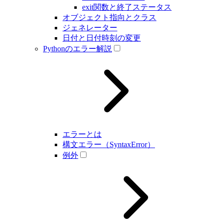
exit関数と終了ステータス
オブジェクト指向とクラス
ジェネレーター
日付と日付時刻の変更
Pythonのエラー解説
エラーとは
構文エラー（SyntaxError）
例外