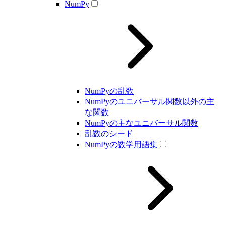
NumPy
NumPyの乱数
NumPyのユニバーサル関数以外の主
な関数
NumPyの主なユニバーサル関数
乱数のシード
NumPyの数学用語集