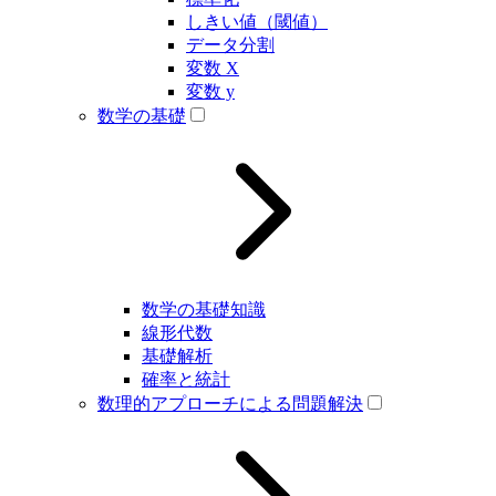
しきい値（閾値）
データ分割
変数 X
変数 y
数学の基礎
数学の基礎知識
線形代数
基礎解析
確率と統計
数理的アプローチによる問題解決