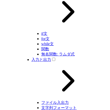
if文
for文
while文
関数
無名関数: ラムダ式
入力と出力
ファイル入出力
文字列フォーマット