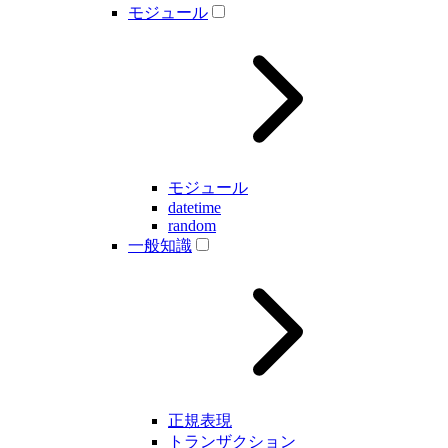
モジュール
モジュール
datetime
random
一般知識
正規表現
トランザクション