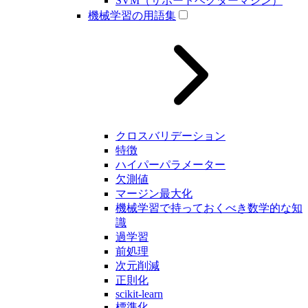
SVM（サポートベクターマシン）
機械学習の用語集
クロスバリデーション
特徴
ハイパーパラメーター
欠測値
マージン最大化
機械学習で持っておくべき数学的な知
識
過学習
前処理
次元削減
正則化
scikit-learn
標準化