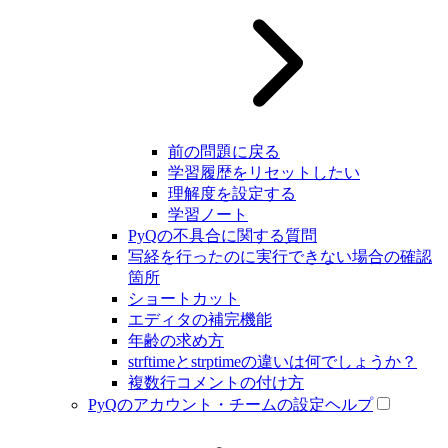
前の問題に戻る
学習履歴をリセットしたい
理解度を設定する
学習ノート
PyQの不具合に関する質問
写経を行ったのに実行できない場合の確認
箇所
ショートカット
エディタの補完機能
年齢の求め方
strftimeとstrptimeの違いは何でしょうか？
複数行コメントの付け方
PyQのアカウント・チームの設定ヘルプ