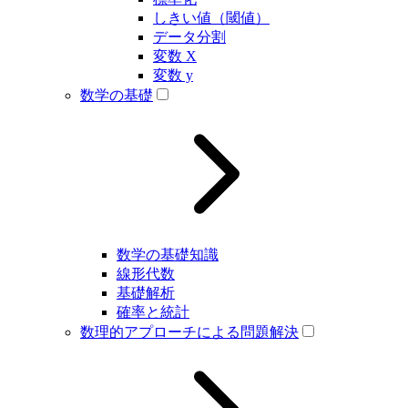
しきい値（閾値）
データ分割
変数 X
変数 y
数学の基礎
数学の基礎知識
線形代数
基礎解析
確率と統計
数理的アプローチによる問題解決