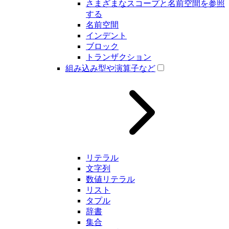
さまざまなスコープと名前空間を参照
する
名前空間
インデント
ブロック
トランザクション
組み込み型や演算子など
リテラル
文字列
数値リテラル
リスト
タプル
辞書
集合