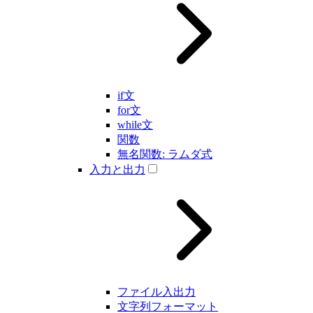
if文
for文
while文
関数
無名関数: ラムダ式
入力と出力
ファイル入出力
文字列フォーマット