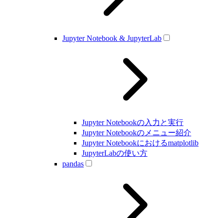
Jupyter Notebook & JupyterLab
Jupyter Notebookの入力と実行
Jupyter Notebookのメニュー紹介
Jupyter Notebookにおけるmatplotlib
JupyterLabの使い方
pandas