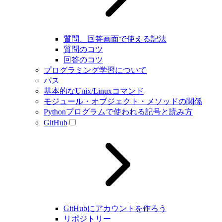
質問、回答画面で使える記法
質問のコツ
回答のコツ
プログラミング学習について
パス
基本的なUnix/Linuxコマンド
モジュール・オブジェクト・メソッドの関係
Pythonプログラムで使われる記号と読み方
GitHub
GitHubにアカウントを作ろう
リポジトリー