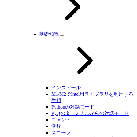
基礎知識
インストール
M1/M2でIntel用ライブラリを利用する
手順
Pythonの対話モード
PyQのターミナルからの対話モード
コメント
変数
スコープ