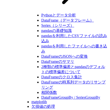
Pythonとデータ分析
DataFrame（データフレーム）
Series（シリーズ）
pandasの基礎知識
pandasを利用したCSVファイルの読み
込み
pandasを利用したファイルへの書き込
み
DataFrameのJSONへの変換
DataFrameのサマリ
2種類の標準偏差とpandasのデフォル
トの標準偏差について
DataFrameのクロス集計
DataFrameの時系列データのリサンプ
リング
相関係数
DataFrameGroupBy / SeriesGroupBy
matplotlib
欠損値の処理