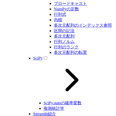
ブロードキャスト
NumPyの定数
行列式
内積
多次元配列のインデックス参照
区間の記法
多次元配列
行列ノルム
行列のランク
多次元配列の転置
SciPy
SciPy.statsの確率変数
推測統計学
Streamlit紹介