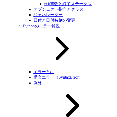
exit関数と終了ステータス
オブジェクト指向とクラス
ジェネレーター
日付と日付時刻の変更
Pythonのエラー解説
エラーとは
構文エラー（SyntaxError）
例外