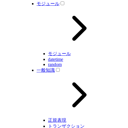
モジュール
モジュール
datetime
random
一般知識
正規表現
トランザクション