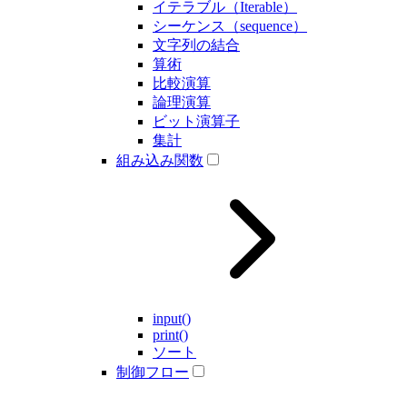
イテラブル（Iterable）
シーケンス（sequence）
文字列の結合
算術
比較演算
論理演算
ビット演算子
集計
組み込み関数
input()
print()
ソート
制御フロー