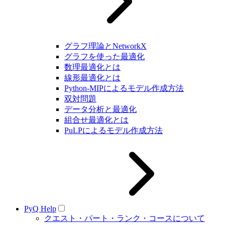
グラフ理論とNetworkX
グラフを使った最適化
数理最適化とは
線形最適化とは
Python-MIPによるモデル作成方法
双対問題
データ分析と最適化
組合せ最適化とは
PuLPによるモデル作成方法
PyQ Help
クエスト・パート・ランク・コースについて