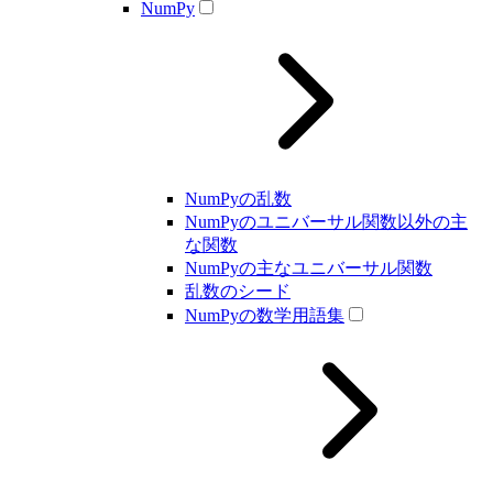
NumPy
NumPyの乱数
NumPyのユニバーサル関数以外の主
な関数
NumPyの主なユニバーサル関数
乱数のシード
NumPyの数学用語集