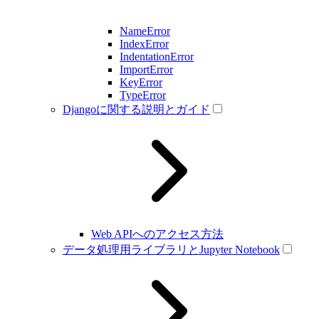
NameError
IndexError
IndentationError
ImportError
KeyError
TypeError
Djangoに関する説明とガイド
Web APIへのアクセス方法
データ処理用ライブラリとJupyter Notebook