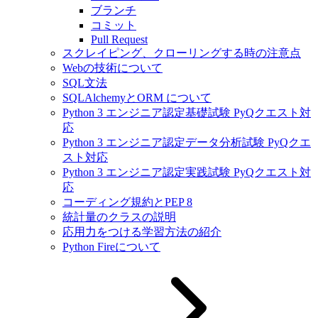
ブランチ
コミット
Pull Request
スクレイピング、クローリングする時の注意点
Webの技術について
SQL文法
SQLAlchemyとORM について
Python 3 エンジニア認定基礎試験 PyQクエスト対
応
Python 3 エンジニア認定データ分析試験 PyQクエ
スト対応
Python 3 エンジニア認定実践試験 PyQクエスト対
応
コーディング規約とPEP 8
統計量のクラスの説明
応用力をつける学習方法の紹介
Python Fireについて