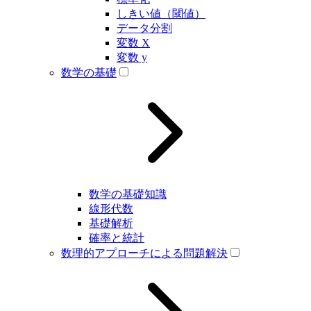
しきい値（閾値）
データ分割
変数 X
変数 y
数学の基礎
数学の基礎知識
線形代数
基礎解析
確率と統計
数理的アプローチによる問題解決