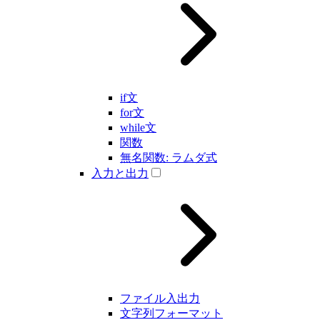
if文
for文
while文
関数
無名関数: ラムダ式
入力と出力
ファイル入出力
文字列フォーマット