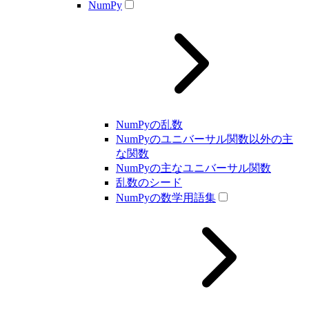
NumPy
NumPyの乱数
NumPyのユニバーサル関数以外の主
な関数
NumPyの主なユニバーサル関数
乱数のシード
NumPyの数学用語集