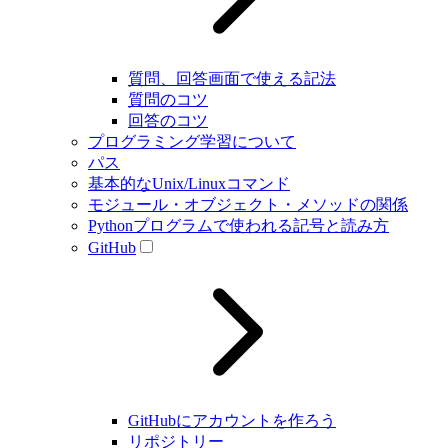
質問、回答画面で使える記法
質問のコツ
回答のコツ
プログラミング学習について
パス
基本的なUnix/Linuxコマンド
モジュール・オブジェクト・メソッドの関係
Pythonプログラムで使われる記号と読み方
GitHub
GitHubにアカウントを作ろう
リポジトリー