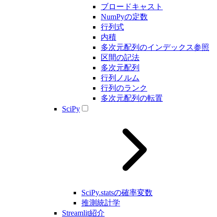
ブロードキャスト
NumPyの定数
行列式
内積
多次元配列のインデックス参照
区間の記法
多次元配列
行列ノルム
行列のランク
多次元配列の転置
SciPy
SciPy.statsの確率変数
推測統計学
Streamlit紹介