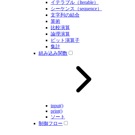
イテラブル（Iterable）
シーケンス（sequence）
文字列の結合
算術
比較演算
論理演算
ビット演算子
集計
組み込み関数
input()
print()
ソート
制御フロー