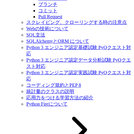
ブランチ
コミット
Pull Request
スクレイピング、クローリングする時の注意点
Webの技術について
SQL文法
SQLAlchemyとORM について
Python 3 エンジニア認定基礎試験 PyQクエスト対
応
Python 3 エンジニア認定データ分析試験 PyQクエ
スト対応
Python 3 エンジニア認定実践試験 PyQクエスト対
応
コーディング規約とPEP 8
統計量のクラスの説明
応用力をつける学習方法の紹介
Python Fireについて