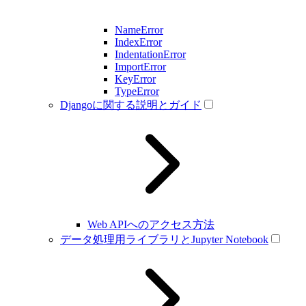
NameError
IndexError
IndentationError
ImportError
KeyError
TypeError
Djangoに関する説明とガイド
Web APIへのアクセス方法
データ処理用ライブラリとJupyter Notebook