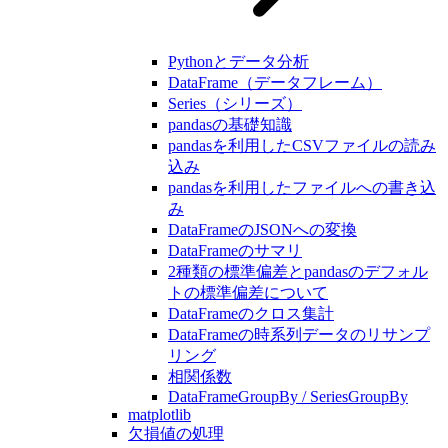
Pythonとデータ分析
DataFrame（データフレーム）
Series（シリーズ）
pandasの基礎知識
pandasを利用したCSVファイルの読み
込み
pandasを利用したファイルへの書き込
み
DataFrameのJSONへの変換
DataFrameのサマリ
2種類の標準偏差とpandasのデフォル
トの標準偏差について
DataFrameのクロス集計
DataFrameの時系列データのリサンプ
リング
相関係数
DataFrameGroupBy / SeriesGroupBy
matplotlib
欠損値の処理