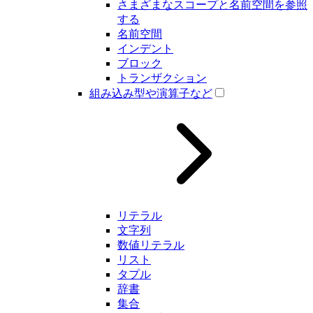
さまざまなスコープと名前空間を参照
する
名前空間
インデント
ブロック
トランザクション
組み込み型や演算子など
リテラル
文字列
数値リテラル
リスト
タプル
辞書
集合