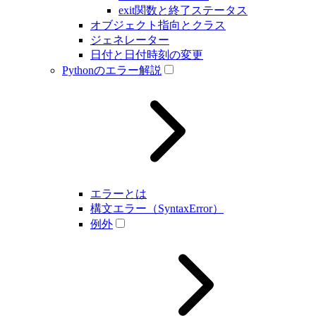
exit関数と終了ステータス
オブジェクト指向とクラス
ジェネレーター
日付と日付時刻の変更
Pythonのエラー解説
エラーとは
構文エラー（SyntaxError）
例外