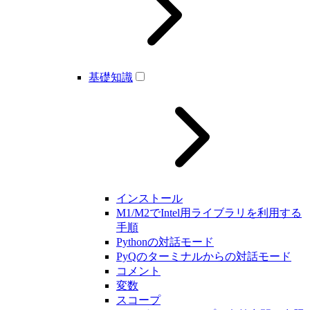
基礎知識
インストール
M1/M2でIntel用ライブラリを利用する
手順
Pythonの対話モード
PyQのターミナルからの対話モード
コメント
変数
スコープ