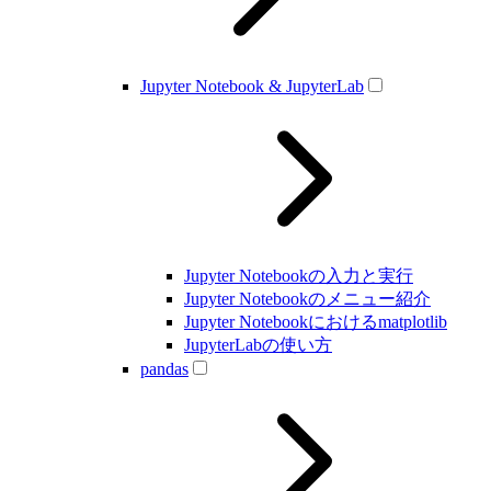
Jupyter Notebook & JupyterLab
Jupyter Notebookの入力と実行
Jupyter Notebookのメニュー紹介
Jupyter Notebookにおけるmatplotlib
JupyterLabの使い方
pandas