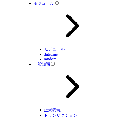
モジュール
モジュール
datetime
random
一般知識
正規表現
トランザクション