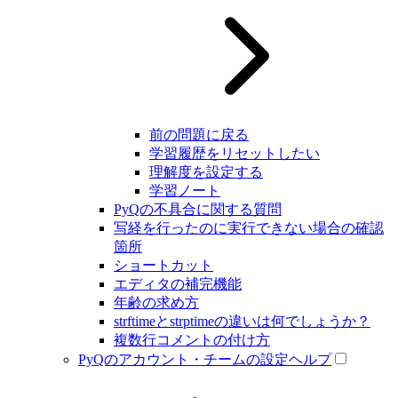
前の問題に戻る
学習履歴をリセットしたい
理解度を設定する
学習ノート
PyQの不具合に関する質問
写経を行ったのに実行できない場合の確認
箇所
ショートカット
エディタの補完機能
年齢の求め方
strftimeとstrptimeの違いは何でしょうか？
複数行コメントの付け方
PyQのアカウント・チームの設定ヘルプ