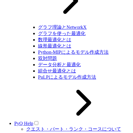
グラフ理論とNetworkX
グラフを使った最適化
数理最適化とは
線形最適化とは
Python-MIPによるモデル作成方法
双対問題
データ分析と最適化
組合せ最適化とは
PuLPによるモデル作成方法
PyQ Help
クエスト・パート・ランク・コースについて