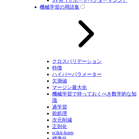
SVM（サポートベクターマシン）
機械学習の用語集
クロスバリデーション
特徴
ハイパーパラメーター
欠測値
マージン最大化
機械学習で持っておくべき数学的な知
識
過学習
前処理
次元削減
正則化
scikit-learn
標準化