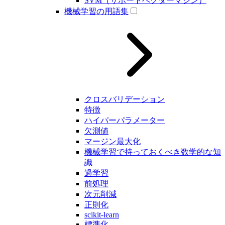
SVM（サポートベクターマシン）
機械学習の用語集
クロスバリデーション
特徴
ハイパーパラメーター
欠測値
マージン最大化
機械学習で持っておくべき数学的な知
識
過学習
前処理
次元削減
正則化
scikit-learn
標準化