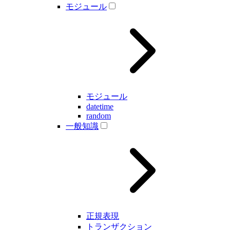
モジュール
モジュール
datetime
random
一般知識
正規表現
トランザクション