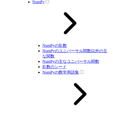
NumPy
NumPyの乱数
NumPyのユニバーサル関数以外の主
な関数
NumPyの主なユニバーサル関数
乱数のシード
NumPyの数学用語集