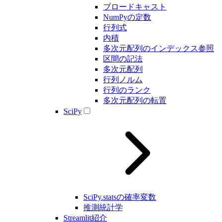
ブロードキャスト
NumPyの定数
行列式
内積
多次元配列のインデックス参照
区間の記法
多次元配列
行列ノルム
行列のランク
多次元配列の転置
SciPy
SciPy.statsの確率変数
推測統計学
Streamlit紹介