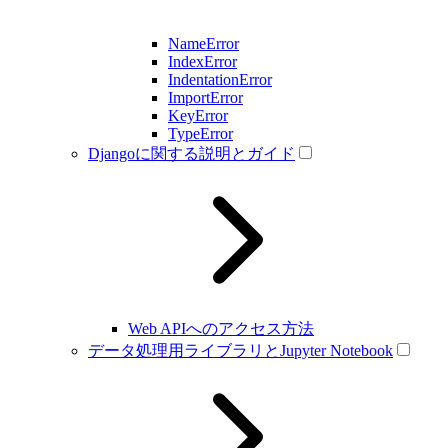
NameError
IndexError
IndentationError
ImportError
KeyError
TypeError
Djangoに関する説明とガイド
Web APIへのアクセス方法
データ処理用ライブラリとJupyter Notebook