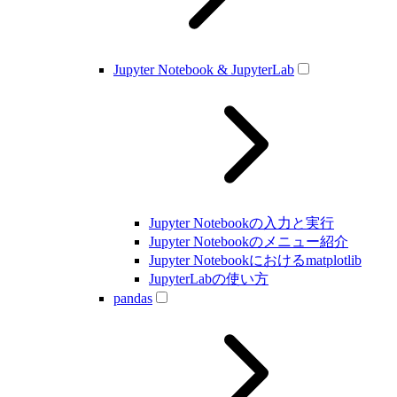
Jupyter Notebook & JupyterLab
Jupyter Notebookの入力と実行
Jupyter Notebookのメニュー紹介
Jupyter Notebookにおけるmatplotlib
JupyterLabの使い方
pandas