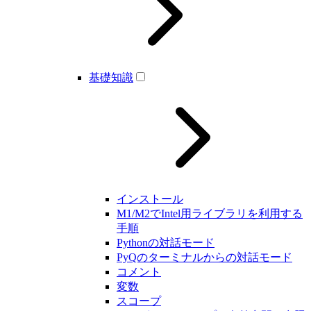
基礎知識
インストール
M1/M2でIntel用ライブラリを利用する
手順
Pythonの対話モード
PyQのターミナルからの対話モード
コメント
変数
スコープ