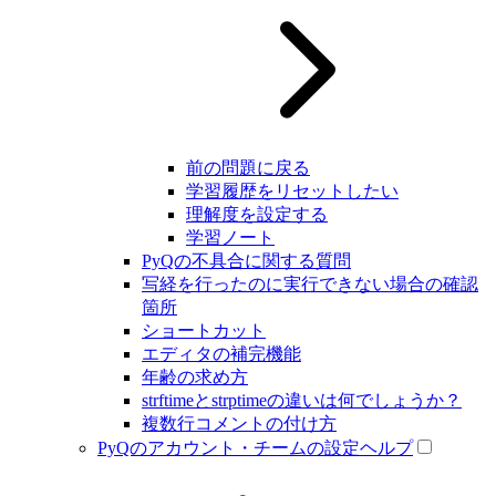
前の問題に戻る
学習履歴をリセットしたい
理解度を設定する
学習ノート
PyQの不具合に関する質問
写経を行ったのに実行できない場合の確認
箇所
ショートカット
エディタの補完機能
年齢の求め方
strftimeとstrptimeの違いは何でしょうか？
複数行コメントの付け方
PyQのアカウント・チームの設定ヘルプ