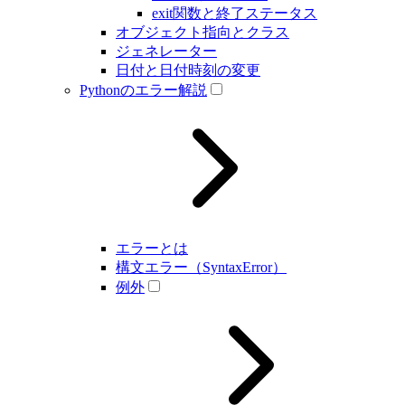
exit関数と終了ステータス
オブジェクト指向とクラス
ジェネレーター
日付と日付時刻の変更
Pythonのエラー解説
エラーとは
構文エラー（SyntaxError）
例外