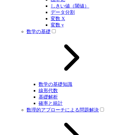
しきい値（閾値）
データ分割
変数 X
変数 y
数学の基礎
数学の基礎知識
線形代数
基礎解析
確率と統計
数理的アプローチによる問題解決