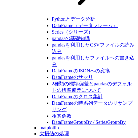
Pythonとデータ分析
DataFrame（データフレーム）
Series（シリーズ）
pandasの基礎知識
pandasを利用したCSVファイルの読み
込み
pandasを利用したファイルへの書き込
み
DataFrameのJSONへの変換
DataFrameのサマリ
2種類の標準偏差とpandasのデフォル
トの標準偏差について
DataFrameのクロス集計
DataFrameの時系列データのリサンプ
リング
相関係数
DataFrameGroupBy / SeriesGroupBy
matplotlib
欠損値の処理