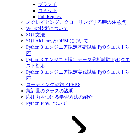
ブランチ
コミット
Pull Request
スクレイピング、クローリングする時の注意点
Webの技術について
SQL文法
SQLAlchemyとORM について
Python 3 エンジニア認定基礎試験 PyQクエスト対
応
Python 3 エンジニア認定データ分析試験 PyQクエ
スト対応
Python 3 エンジニア認定実践試験 PyQクエスト対
応
コーディング規約とPEP 8
統計量のクラスの説明
応用力をつける学習方法の紹介
Python Fireについて