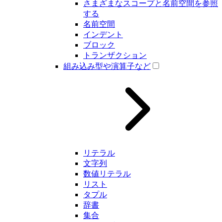
さまざまなスコープと名前空間を参照
する
名前空間
インデント
ブロック
トランザクション
組み込み型や演算子など
リテラル
文字列
数値リテラル
リスト
タプル
辞書
集合