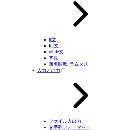
if文
for文
while文
関数
無名関数: ラムダ式
入力と出力
ファイル入出力
文字列フォーマット