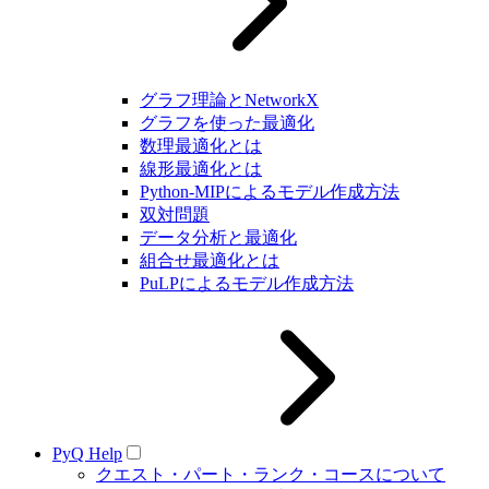
グラフ理論とNetworkX
グラフを使った最適化
数理最適化とは
線形最適化とは
Python-MIPによるモデル作成方法
双対問題
データ分析と最適化
組合せ最適化とは
PuLPによるモデル作成方法
PyQ Help
クエスト・パート・ランク・コースについて