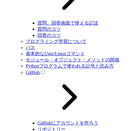
質問、回答画面で使える記法
質問のコツ
回答のコツ
プログラミング学習について
パス
基本的なUnix/Linuxコマンド
モジュール・オブジェクト・メソッドの関係
Pythonプログラムで使われる記号と読み方
GitHub
GitHubにアカウントを作ろう
リポジトリー