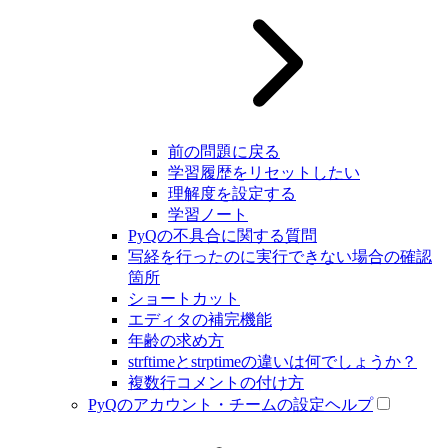
前の問題に戻る
学習履歴をリセットしたい
理解度を設定する
学習ノート
PyQの不具合に関する質問
写経を行ったのに実行できない場合の確認
箇所
ショートカット
エディタの補完機能
年齢の求め方
strftimeとstrptimeの違いは何でしょうか？
複数行コメントの付け方
PyQのアカウント・チームの設定ヘルプ