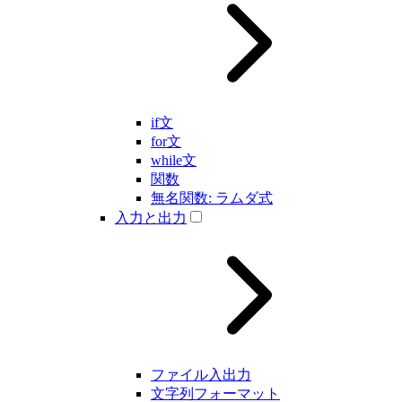
if文
for文
while文
関数
無名関数: ラムダ式
入力と出力
ファイル入出力
文字列フォーマット