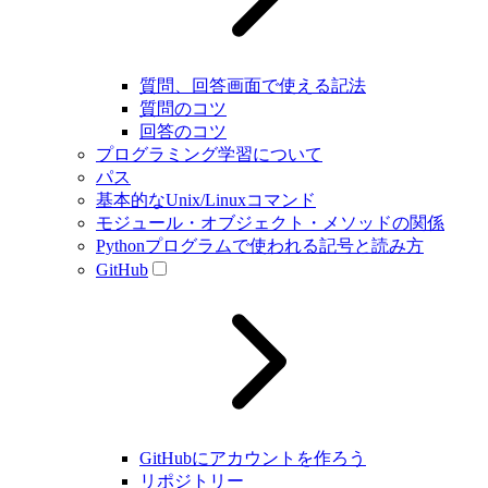
質問、回答画面で使える記法
質問のコツ
回答のコツ
プログラミング学習について
パス
基本的なUnix/Linuxコマンド
モジュール・オブジェクト・メソッドの関係
Pythonプログラムで使われる記号と読み方
GitHub
GitHubにアカウントを作ろう
リポジトリー