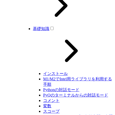
基礎知識
インストール
M1/M2でIntel用ライブラリを利用する
手順
Pythonの対話モード
PyQのターミナルからの対話モード
コメント
変数
スコープ