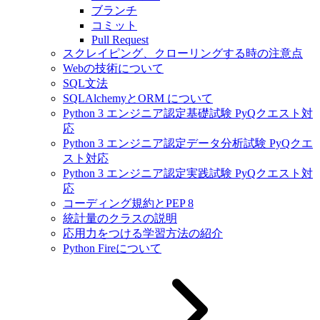
ブランチ
コミット
Pull Request
スクレイピング、クローリングする時の注意点
Webの技術について
SQL文法
SQLAlchemyとORM について
Python 3 エンジニア認定基礎試験 PyQクエスト対
応
Python 3 エンジニア認定データ分析試験 PyQクエ
スト対応
Python 3 エンジニア認定実践試験 PyQクエスト対
応
コーディング規約とPEP 8
統計量のクラスの説明
応用力をつける学習方法の紹介
Python Fireについて