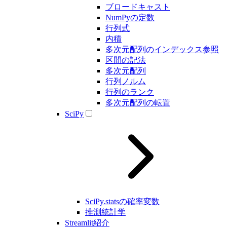
ブロードキャスト
NumPyの定数
行列式
内積
多次元配列のインデックス参照
区間の記法
多次元配列
行列ノルム
行列のランク
多次元配列の転置
SciPy
SciPy.statsの確率変数
推測統計学
Streamlit紹介