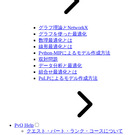
グラフ理論とNetworkX
グラフを使った最適化
数理最適化とは
線形最適化とは
Python-MIPによるモデル作成方法
双対問題
データ分析と最適化
組合せ最適化とは
PuLPによるモデル作成方法
PyQ Help
クエスト・パート・ランク・コースについて