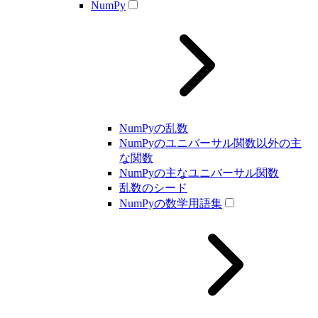
NumPy
NumPyの乱数
NumPyのユニバーサル関数以外の主
な関数
NumPyの主なユニバーサル関数
乱数のシード
NumPyの数学用語集