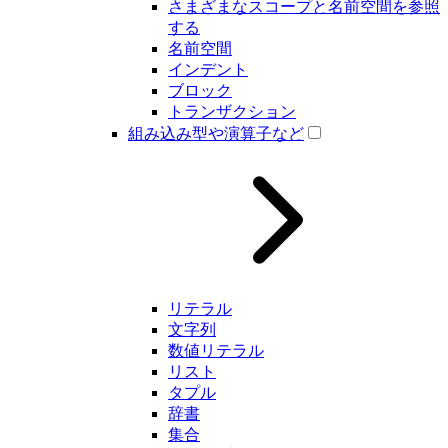
さまざまなスコープと名前空間を参照
する
名前空間
インデント
ブロック
トランザクション
組み込み型や演算子など
リテラル
文字列
数値リテラル
リスト
タプル
辞書
集合