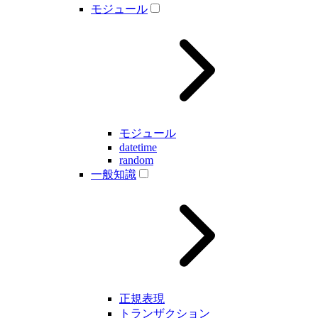
モジュール
モジュール
datetime
random
一般知識
正規表現
トランザクション