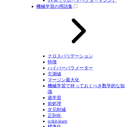
SVM（サポートベクターマシン）
機械学習の用語集
クロスバリデーション
特徴
ハイパーパラメーター
欠測値
マージン最大化
機械学習で持っておくべき数学的な知
識
過学習
前処理
次元削減
正則化
scikit-learn
標準化