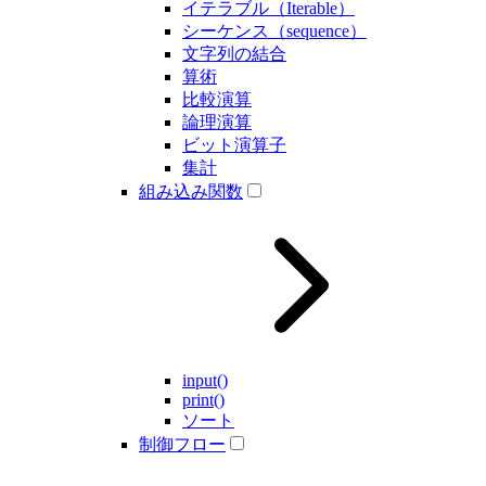
イテラブル（Iterable）
シーケンス（sequence）
文字列の結合
算術
比較演算
論理演算
ビット演算子
集計
組み込み関数
input()
print()
ソート
制御フロー