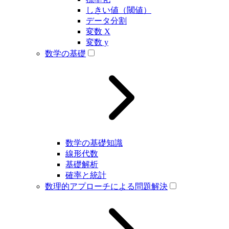
しきい値（閾値）
データ分割
変数 X
変数 y
数学の基礎
数学の基礎知識
線形代数
基礎解析
確率と統計
数理的アプローチによる問題解決