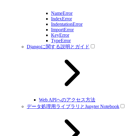
NameError
IndexError
IndentationError
ImportError
KeyError
TypeError
Djangoに関する説明とガイド
Web APIへのアクセス方法
データ処理用ライブラリとJupyter Notebook