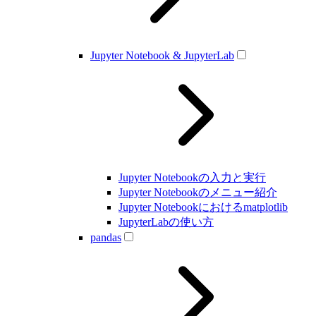
Jupyter Notebook & JupyterLab
Jupyter Notebookの入力と実行
Jupyter Notebookのメニュー紹介
Jupyter Notebookにおけるmatplotlib
JupyterLabの使い方
pandas