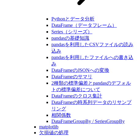
Pythonとデータ分析
DataFrame（データフレーム）
Series（シリーズ）
pandasの基礎知識
pandasを利用したCSVファイルの読み
込み
pandasを利用したファイルへの書き込
み
DataFrameのJSONへの変換
DataFrameのサマリ
2種類の標準偏差とpandasのデフォル
トの標準偏差について
DataFrameのクロス集計
DataFrameの時系列データのリサンプ
リング
相関係数
DataFrameGroupBy / SeriesGroupBy
matplotlib
欠損値の処理