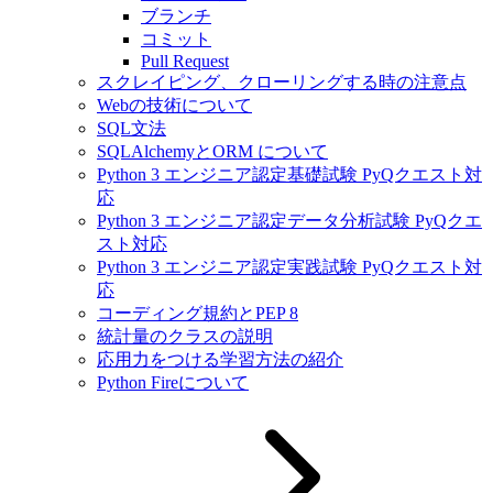
ブランチ
コミット
Pull Request
スクレイピング、クローリングする時の注意点
Webの技術について
SQL文法
SQLAlchemyとORM について
Python 3 エンジニア認定基礎試験 PyQクエスト対
応
Python 3 エンジニア認定データ分析試験 PyQクエ
スト対応
Python 3 エンジニア認定実践試験 PyQクエスト対
応
コーディング規約とPEP 8
統計量のクラスの説明
応用力をつける学習方法の紹介
Python Fireについて