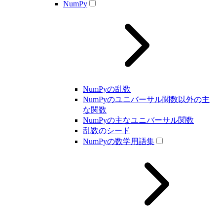
NumPy
NumPyの乱数
NumPyのユニバーサル関数以外の主
な関数
NumPyの主なユニバーサル関数
乱数のシード
NumPyの数学用語集