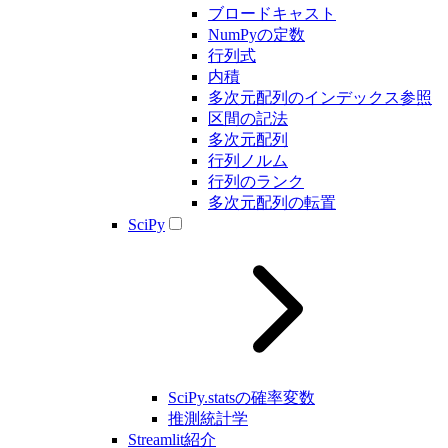
ブロードキャスト
NumPyの定数
行列式
内積
多次元配列のインデックス参照
区間の記法
多次元配列
行列ノルム
行列のランク
多次元配列の転置
SciPy
SciPy.statsの確率変数
推測統計学
Streamlit紹介