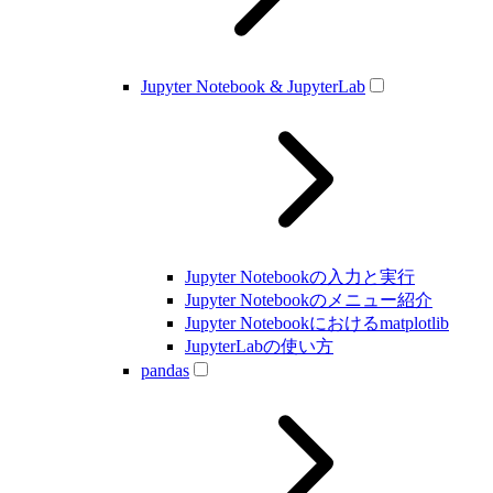
Jupyter Notebook & JupyterLab
Jupyter Notebookの入力と実行
Jupyter Notebookのメニュー紹介
Jupyter Notebookにおけるmatplotlib
JupyterLabの使い方
pandas