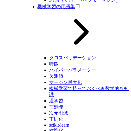
SVM（サポートベクターマシン）
機械学習の用語集
クロスバリデーション
特徴
ハイパーパラメーター
欠測値
マージン最大化
機械学習で持っておくべき数学的な知
識
過学習
前処理
次元削減
正則化
scikit-learn
標準化