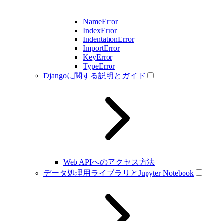
NameError
IndexError
IndentationError
ImportError
KeyError
TypeError
Djangoに関する説明とガイド
Web APIへのアクセス方法
データ処理用ライブラリとJupyter Notebook