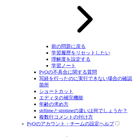
前の問題に戻る
学習履歴をリセットしたい
理解度を設定する
学習ノート
PyQの不具合に関する質問
写経を行ったのに実行できない場合の確認
箇所
ショートカット
エディタの補完機能
年齢の求め方
strftimeとstrptimeの違いは何でしょうか？
複数行コメントの付け方
PyQのアカウント・チームの設定ヘルプ