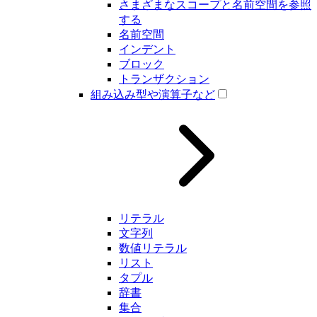
さまざまなスコープと名前空間を参照
する
名前空間
インデント
ブロック
トランザクション
組み込み型や演算子など
リテラル
文字列
数値リテラル
リスト
タプル
辞書
集合