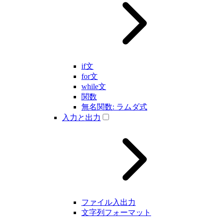
if文
for文
while文
関数
無名関数: ラムダ式
入力と出力
ファイル入出力
文字列フォーマット