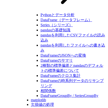
Pythonとデータ分析
DataFrame（データフレーム）
Series（シリーズ）
pandasの基礎知識
pandasを利用したCSVファイルの読み
込み
pandasを利用したファイルへの書き込
み
DataFrameのJSONへの変換
DataFrameのサマリ
2種類の標準偏差とpandasのデフォル
トの標準偏差について
DataFrameのクロス集計
DataFrameの時系列データのリサンプ
リング
相関係数
DataFrameGroupBy / SeriesGroupBy
matplotlib
欠損値の処理