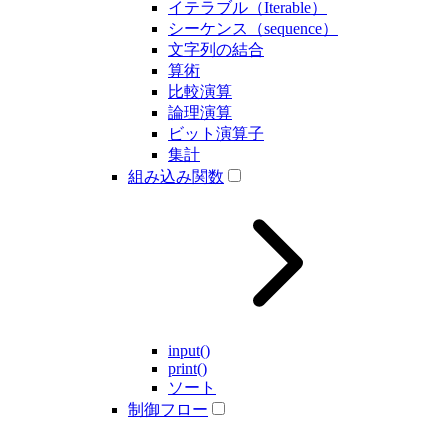
イテラブル（Iterable）
シーケンス（sequence）
文字列の結合
算術
比較演算
論理演算
ビット演算子
集計
組み込み関数
input()
print()
ソート
制御フロー