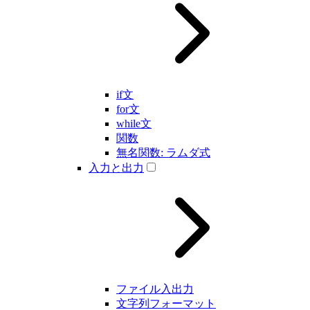
if文
for文
while文
関数
無名関数: ラムダ式
入力と出力
ファイル入出力
文字列フォーマット