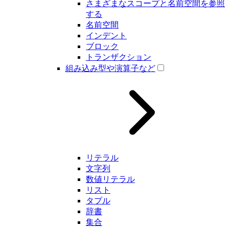
さまざまなスコープと名前空間を参照
する
名前空間
インデント
ブロック
トランザクション
組み込み型や演算子など
リテラル
文字列
数値リテラル
リスト
タプル
辞書
集合