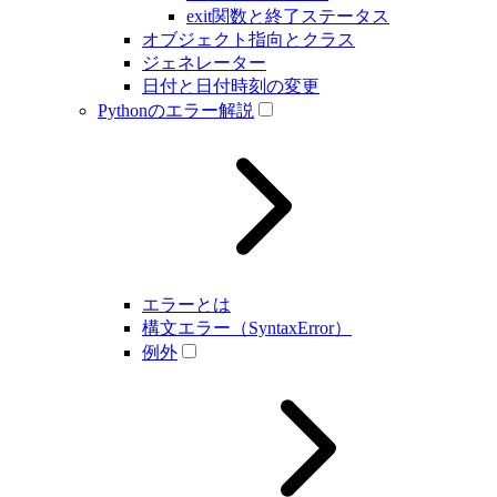
exit関数と終了ステータス
オブジェクト指向とクラス
ジェネレーター
日付と日付時刻の変更
Pythonのエラー解説
エラーとは
構文エラー（SyntaxError）
例外