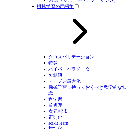
SVM（サポートベクターマシン）
機械学習の用語集
クロスバリデーション
特徴
ハイパーパラメーター
欠測値
マージン最大化
機械学習で持っておくべき数学的な知
識
過学習
前処理
次元削減
正則化
scikit-learn
標準化