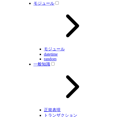
モジュール
モジュール
datetime
random
一般知識
正規表現
トランザクション