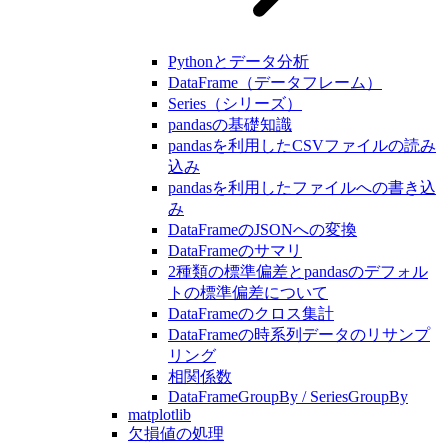
Pythonとデータ分析
DataFrame（データフレーム）
Series（シリーズ）
pandasの基礎知識
pandasを利用したCSVファイルの読み
込み
pandasを利用したファイルへの書き込
み
DataFrameのJSONへの変換
DataFrameのサマリ
2種類の標準偏差とpandasのデフォル
トの標準偏差について
DataFrameのクロス集計
DataFrameの時系列データのリサンプ
リング
相関係数
DataFrameGroupBy / SeriesGroupBy
matplotlib
欠損値の処理