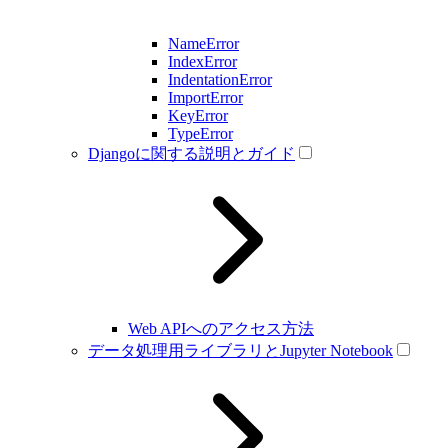
NameError
IndexError
IndentationError
ImportError
KeyError
TypeError
Djangoに関する説明とガイド
Web APIへのアクセス方法
データ処理用ライブラリとJupyter Notebook