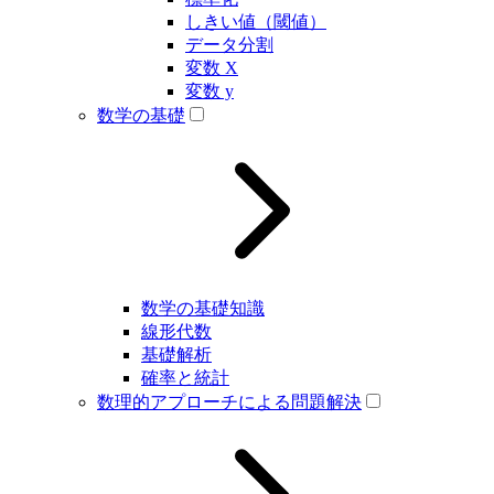
しきい値（閾値）
データ分割
変数 X
変数 y
数学の基礎
数学の基礎知識
線形代数
基礎解析
確率と統計
数理的アプローチによる問題解決