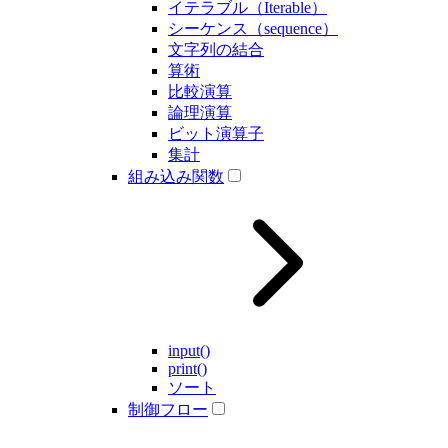
イテラブル（Iterable）
シーケンス（sequence）
文字列の結合
算術
比較演算
論理演算
ビット演算子
集計
組み込み関数
input()
print()
ソート
制御フロー