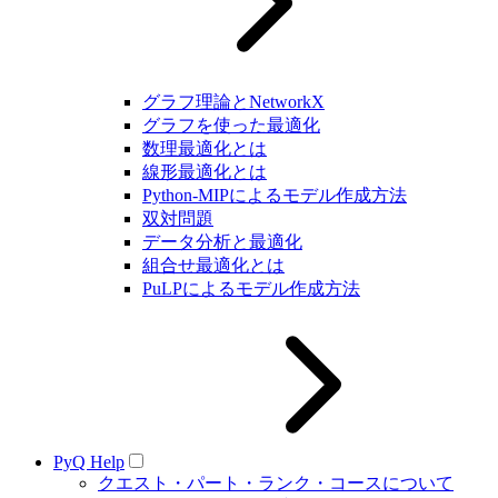
グラフ理論とNetworkX
グラフを使った最適化
数理最適化とは
線形最適化とは
Python-MIPによるモデル作成方法
双対問題
データ分析と最適化
組合せ最適化とは
PuLPによるモデル作成方法
PyQ Help
クエスト・パート・ランク・コースについて