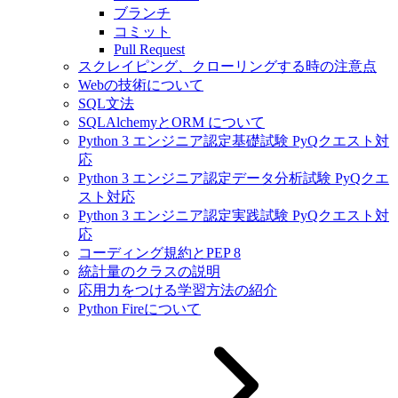
ブランチ
コミット
Pull Request
スクレイピング、クローリングする時の注意点
Webの技術について
SQL文法
SQLAlchemyとORM について
Python 3 エンジニア認定基礎試験 PyQクエスト対
応
Python 3 エンジニア認定データ分析試験 PyQクエ
スト対応
Python 3 エンジニア認定実践試験 PyQクエスト対
応
コーディング規約とPEP 8
統計量のクラスの説明
応用力をつける学習方法の紹介
Python Fireについて