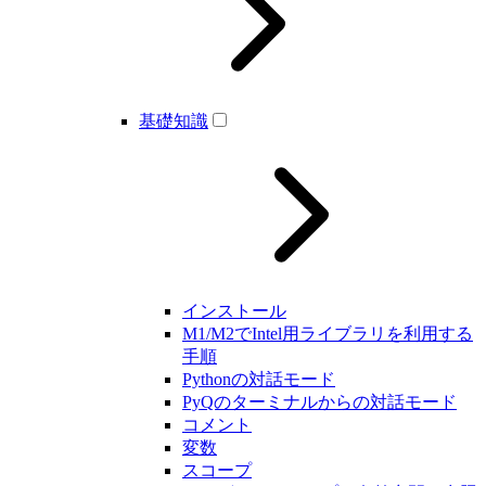
基礎知識
インストール
M1/M2でIntel用ライブラリを利用する
手順
Pythonの対話モード
PyQのターミナルからの対話モード
コメント
変数
スコープ