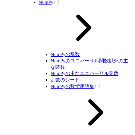
NumPy
NumPyの乱数
NumPyのユニバーサル関数以外の主
な関数
NumPyの主なユニバーサル関数
乱数のシード
NumPyの数学用語集