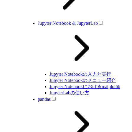
Jupyter Notebook & JupyterLab
Jupyter Notebookの入力と実行
Jupyter Notebookのメニュー紹介
Jupyter Notebookにおけるmatplotlib
JupyterLabの使い方
pandas