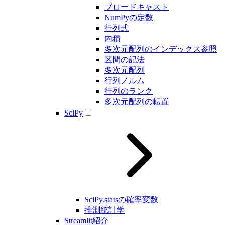
ブロードキャスト
NumPyの定数
行列式
内積
多次元配列のインデックス参照
区間の記法
多次元配列
行列ノルム
行列のランク
多次元配列の転置
SciPy
SciPy.statsの確率変数
推測統計学
Streamlit紹介