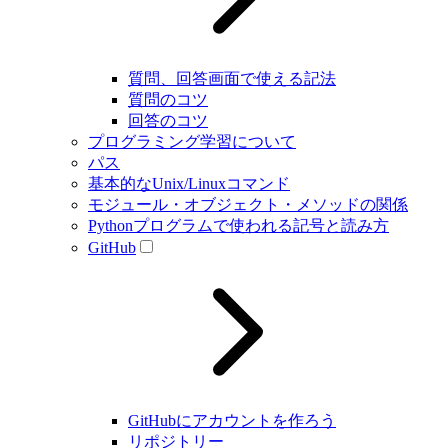
質問、回答画面で使える記法
質問のコツ
回答のコツ
プログラミング学習について
パス
基本的なUnix/Linuxコマンド
モジュール・オブジェクト・メソッドの関係
Pythonプログラムで使われる記号と読み方
GitHub
GitHubにアカウントを作ろう
リポジトリー