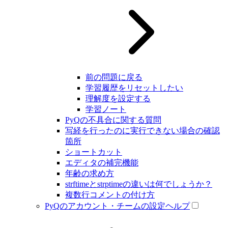
前の問題に戻る
学習履歴をリセットしたい
理解度を設定する
学習ノート
PyQの不具合に関する質問
写経を行ったのに実行できない場合の確認
箇所
ショートカット
エディタの補完機能
年齢の求め方
strftimeとstrptimeの違いは何でしょうか？
複数行コメントの付け方
PyQのアカウント・チームの設定ヘルプ