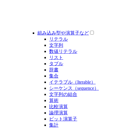
組み込み型や演算子など
リテラル
文字列
数値リテラル
リスト
タプル
辞書
集合
イテラブル（Iterable）
シーケンス（sequence）
文字列の結合
算術
比較演算
論理演算
ビット演算子
集計