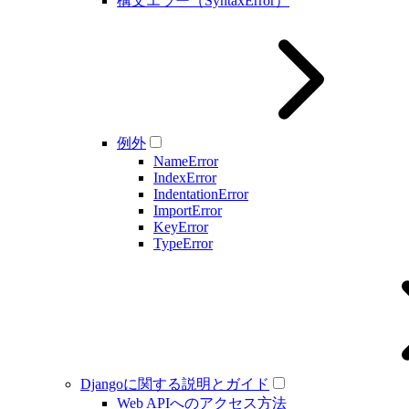
構文エラー（SyntaxError）
例外
NameError
IndexError
IndentationError
ImportError
KeyError
TypeError
Djangoに関する説明とガイド
Web APIへのアクセス方法