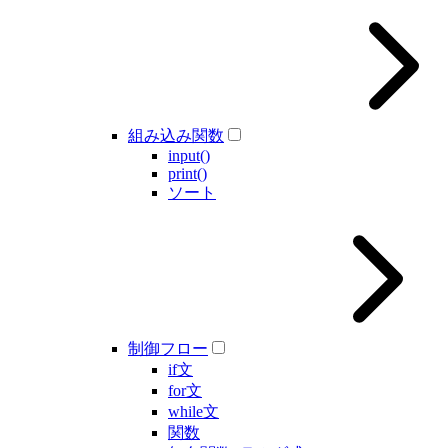
組み込み関数
input()
print()
ソート
制御フロー
if文
for文
while文
関数