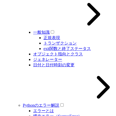
一般知識
正規表現
トランザクション
exit関数と終了ステータス
オブジェクト指向とクラス
ジェネレーター
日付と日付時刻の変更
Pythonのエラー解説
エラーとは