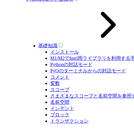
基礎知識
インストール
M1/M2でIntel用ライブラリを利用する
Pythonの対話モード
PyQのターミナルからの対話モード
コメント
変数
スコープ
さまざまなスコープと名前空間を参照
名前空間
インデント
ブロック
トランザクション