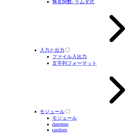
無名関数: ラムダ式
入力と出力
ファイル入出力
文字列フォーマット
モジュール
モジュール
datetime
random