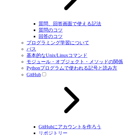
質問、回答画面で使える記法
質問のコツ
回答のコツ
プログラミング学習について
パス
基本的なUnix/Linuxコマンド
モジュール・オブジェクト・メソッドの関係
Pythonプログラムで使われる記号と読み方
GitHub
GitHubにアカウントを作ろう
リポジトリー