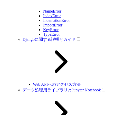
NameError
IndexError
IndentationError
ImportError
KeyError
TypeError
Djangoに関する説明とガイド
Web APIへのアクセス方法
データ処理用ライブラリとJupyter Notebook