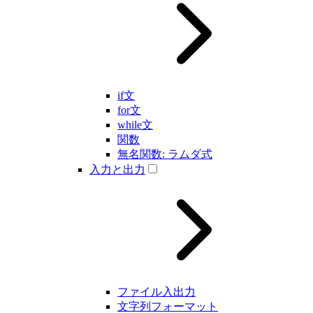
if文
for文
while文
関数
無名関数: ラムダ式
入力と出力
ファイル入出力
文字列フォーマット