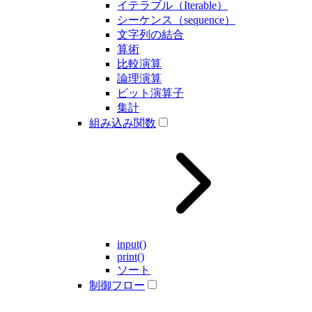
イテラブル（Iterable）
シーケンス（sequence）
文字列の結合
算術
比較演算
論理演算
ビット演算子
集計
組み込み関数
input()
print()
ソート
制御フロー