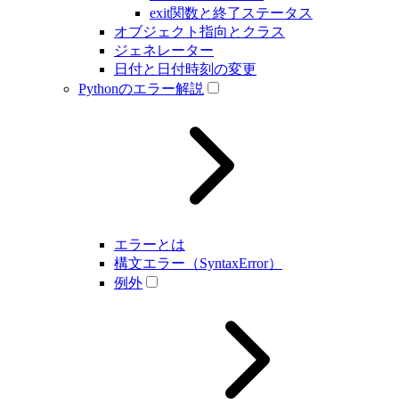
exit関数と終了ステータス
オブジェクト指向とクラス
ジェネレーター
日付と日付時刻の変更
Pythonのエラー解説
エラーとは
構文エラー（SyntaxError）
例外