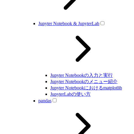
Jupyter Notebook & JupyterLab
Jupyter Notebookの入力と実行
Jupyter Notebookのメニュー紹介
Jupyter Notebookにおけるmatplotlib
JupyterLabの使い方
pandas