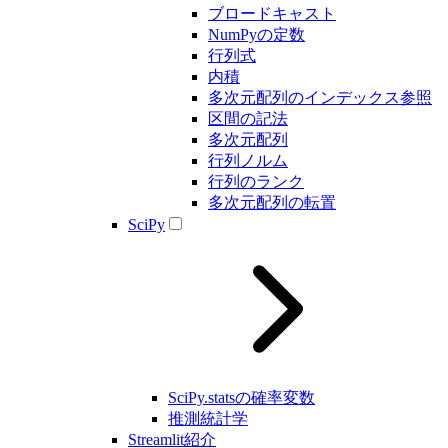
ブロードキャスト
NumPyの定数
行列式
内積
多次元配列のインデックス参照
区間の記法
多次元配列
行列ノルム
行列のランク
多次元配列の転置
SciPy
SciPy.statsの確率変数
推測統計学
Streamlit紹介