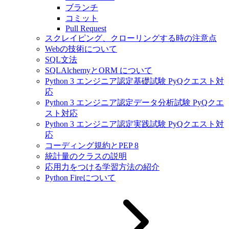
ブランチ
コミット
Pull Request
スクレイピング、クローリングする時の注意点
Webの技術について
SQL文法
SQLAlchemyとORM について
Python 3 エンジニア認定基礎試験 PyQクエスト対
応
Python 3 エンジニア認定データ分析試験 PyQクエ
スト対応
Python 3 エンジニア認定実践試験 PyQクエスト対
応
コーディング規約とPEP 8
統計量のクラスの説明
応用力をつける学習方法の紹介
Python Fireについて