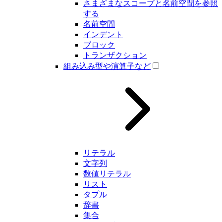
さまざまなスコープと名前空間を参照
する
名前空間
インデント
ブロック
トランザクション
組み込み型や演算子など
リテラル
文字列
数値リテラル
リスト
タプル
辞書
集合