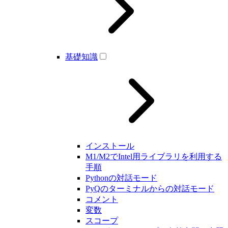
基礎知識
インストール
M1/M2でIntel用ライブラリを利用する
手順
Pythonの対話モード
PyQのターミナルからの対話モード
コメント
変数
スコープ