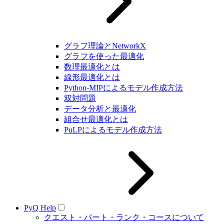
グラフ理論とNetworkX
グラフを使った最適化
数理最適化とは
線形最適化とは
Python-MIPによるモデル作成方法
双対問題
データ分析と最適化
組合せ最適化とは
PuLPによるモデル作成方法
PyQ Help
クエスト・パート・ランク・コースについて