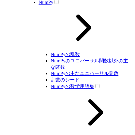
NumPy
NumPyの乱数
NumPyのユニバーサル関数以外の主
な関数
NumPyの主なユニバーサル関数
乱数のシード
NumPyの数学用語集