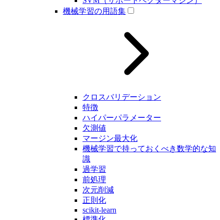
SVM（サポートベクターマシン）
機械学習の用語集
クロスバリデーション
特徴
ハイパーパラメーター
欠測値
マージン最大化
機械学習で持っておくべき数学的な知
識
過学習
前処理
次元削減
正則化
scikit-learn
標準化