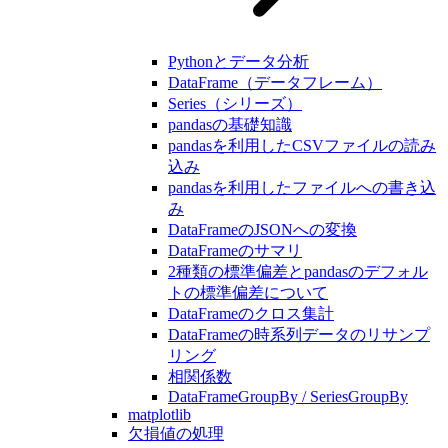
Pythonとデータ分析
DataFrame（データフレーム）
Series（シリーズ）
pandasの基礎知識
pandasを利用したCSVファイルの読み
込み
pandasを利用したファイルへの書き込
み
DataFrameのJSONへの変換
DataFrameのサマリ
2種類の標準偏差とpandasのデフォル
トの標準偏差について
DataFrameのクロス集計
DataFrameの時系列データのリサンプ
リング
相関係数
DataFrameGroupBy / SeriesGroupBy
matplotlib
欠損値の処理