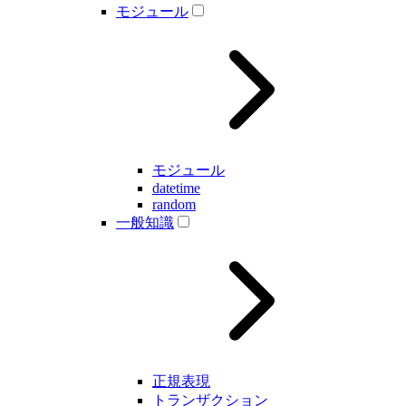
モジュール
モジュール
datetime
random
一般知識
正規表現
トランザクション