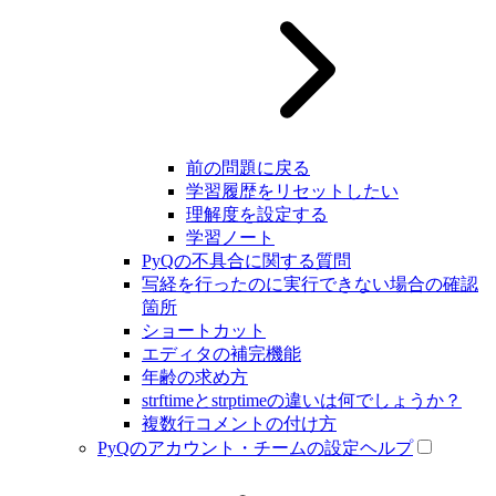
前の問題に戻る
学習履歴をリセットしたい
理解度を設定する
学習ノート
PyQの不具合に関する質問
写経を行ったのに実行できない場合の確認
箇所
ショートカット
エディタの補完機能
年齢の求め方
strftimeとstrptimeの違いは何でしょうか？
複数行コメントの付け方
PyQのアカウント・チームの設定ヘルプ