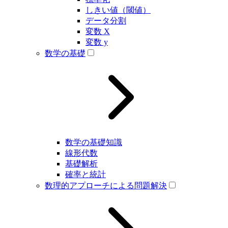
しきい値（閾値）
データ分割
変数 X
変数 y
数学の基礎
数学の基礎知識
線形代数
基礎解析
確率と統計
数理的アプローチによる問題解決