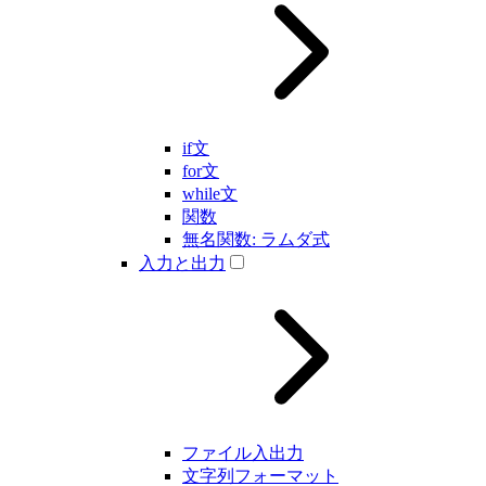
if文
for文
while文
関数
無名関数: ラムダ式
入力と出力
ファイル入出力
文字列フォーマット