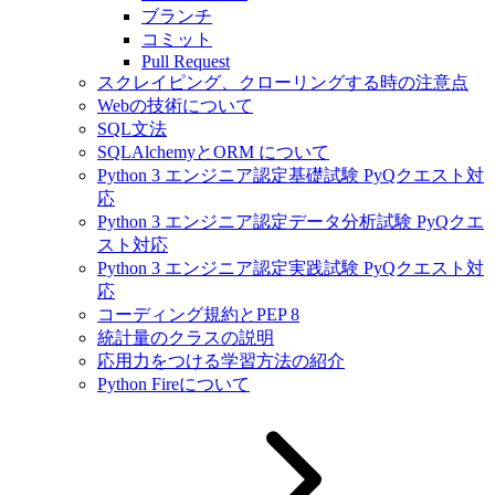
ブランチ
コミット
Pull Request
スクレイピング、クローリングする時の注意点
Webの技術について
SQL文法
SQLAlchemyとORM について
Python 3 エンジニア認定基礎試験 PyQクエスト対
応
Python 3 エンジニア認定データ分析試験 PyQクエ
スト対応
Python 3 エンジニア認定実践試験 PyQクエスト対
応
コーディング規約とPEP 8
統計量のクラスの説明
応用力をつける学習方法の紹介
Python Fireについて