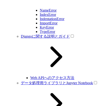
NameError
IndexError
IndentationError
ImportError
KeyError
TypeError
Djangoに関する説明とガイド
Web APIへのアクセス方法
データ処理用ライブラリとJupyter Notebook