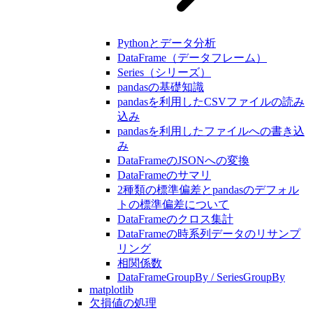
Pythonとデータ分析
DataFrame（データフレーム）
Series（シリーズ）
pandasの基礎知識
pandasを利用したCSVファイルの読み
込み
pandasを利用したファイルへの書き込
み
DataFrameのJSONへの変換
DataFrameのサマリ
2種類の標準偏差とpandasのデフォル
トの標準偏差について
DataFrameのクロス集計
DataFrameの時系列データのリサンプ
リング
相関係数
DataFrameGroupBy / SeriesGroupBy
matplotlib
欠損値の処理