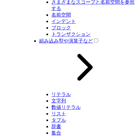
さまざまなスコープと名前空間を参照
する
名前空間
インデント
ブロック
トランザクション
組み込み型や演算子など
リテラル
文字列
数値リテラル
リスト
タプル
辞書
集合