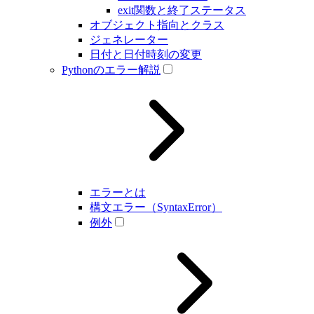
exit関数と終了ステータス
オブジェクト指向とクラス
ジェネレーター
日付と日付時刻の変更
Pythonのエラー解説
エラーとは
構文エラー（SyntaxError）
例外