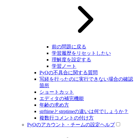
前の問題に戻る
学習履歴をリセットしたい
理解度を設定する
学習ノート
PyQの不具合に関する質問
写経を行ったのに実行できない場合の確認
箇所
ショートカット
エディタの補完機能
年齢の求め方
strftimeとstrptimeの違いは何でしょうか？
複数行コメントの付け方
PyQのアカウント・チームの設定ヘルプ