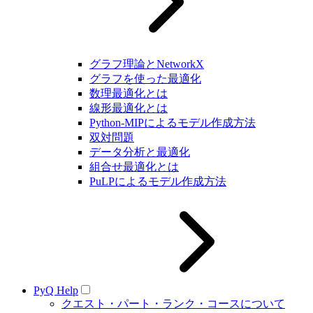
グラフ理論とNetworkX
グラフを使った最適化
数理最適化とは
線形最適化とは
Python-MIPによるモデル作成方法
双対問題
データ分析と最適化
組合せ最適化とは
PuLPによるモデル作成方法
PyQ Help
クエスト・パート・ランク・コースについて