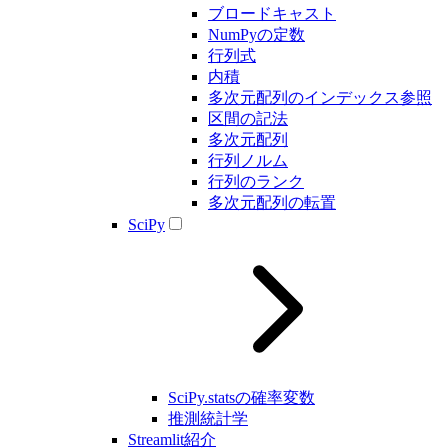
ブロードキャスト
NumPyの定数
行列式
内積
多次元配列のインデックス参照
区間の記法
多次元配列
行列ノルム
行列のランク
多次元配列の転置
SciPy
SciPy.statsの確率変数
推測統計学
Streamlit紹介