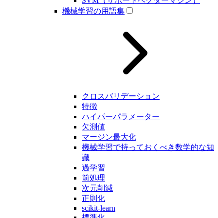
SVM（サポートベクターマシン）
機械学習の用語集
クロスバリデーション
特徴
ハイパーパラメーター
欠測値
マージン最大化
機械学習で持っておくべき数学的な知
識
過学習
前処理
次元削減
正則化
scikit-learn
標準化