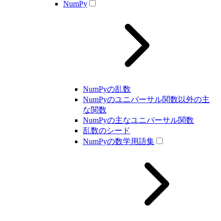
NumPy
NumPyの乱数
NumPyのユニバーサル関数以外の主
な関数
NumPyの主なユニバーサル関数
乱数のシード
NumPyの数学用語集