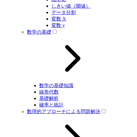
しきい値（閾値）
データ分割
変数 X
変数 y
数学の基礎
数学の基礎知識
線形代数
基礎解析
確率と統計
数理的アプローチによる問題解決