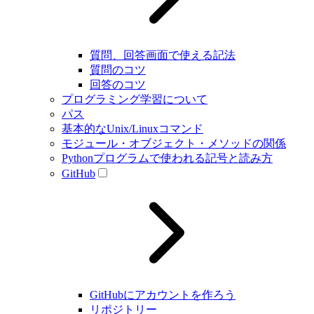
質問、回答画面で使える記法
質問のコツ
回答のコツ
プログラミング学習について
パス
基本的なUnix/Linuxコマンド
モジュール・オブジェクト・メソッドの関係
Pythonプログラムで使われる記号と読み方
GitHub
GitHubにアカウントを作ろう
リポジトリー