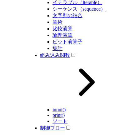
イテラブル（Iterable）
シーケンス（sequence）
文字列の結合
算術
比較演算
論理演算
ビット演算子
集計
組み込み関数
input()
print()
ソート
制御フロー