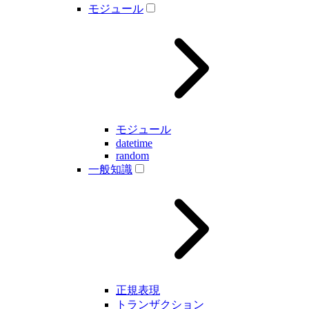
モジュール
モジュール
datetime
random
一般知識
正規表現
トランザクション