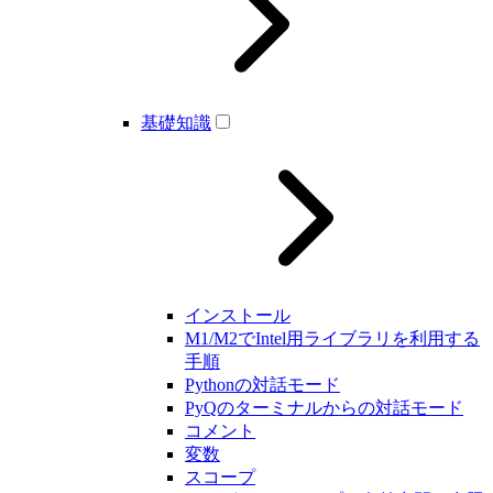
基礎知識
インストール
M1/M2でIntel用ライブラリを利用する
手順
Pythonの対話モード
PyQのターミナルからの対話モード
コメント
変数
スコープ