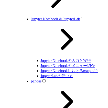
Jupyter Notebook & JupyterLab
Jupyter Notebookの入力と実行
Jupyter Notebookのメニュー紹介
Jupyter Notebookにおけるmatplotlib
JupyterLabの使い方
pandas