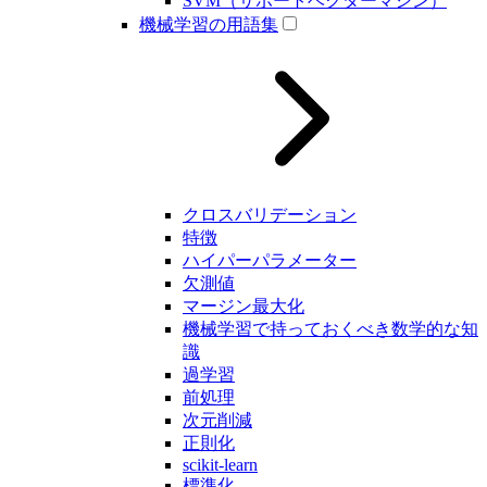
SVM（サポートベクターマシン）
機械学習の用語集
クロスバリデーション
特徴
ハイパーパラメーター
欠測値
マージン最大化
機械学習で持っておくべき数学的な知
識
過学習
前処理
次元削減
正則化
scikit-learn
標準化