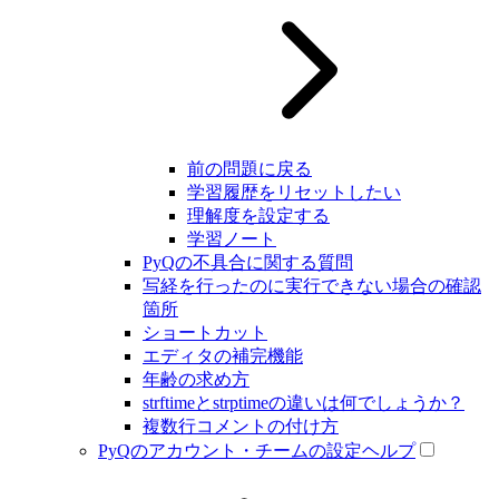
前の問題に戻る
学習履歴をリセットしたい
理解度を設定する
学習ノート
PyQの不具合に関する質問
写経を行ったのに実行できない場合の確認
箇所
ショートカット
エディタの補完機能
年齢の求め方
strftimeとstrptimeの違いは何でしょうか？
複数行コメントの付け方
PyQのアカウント・チームの設定ヘルプ