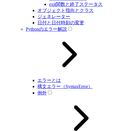
exit関数と終了ステータス
オブジェクト指向とクラス
ジェネレーター
日付と日付時刻の変更
Pythonのエラー解説
エラーとは
構文エラー（SyntaxError）
例外