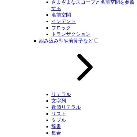
さまざまなスコープと名前空間を参照
する
名前空間
インデント
ブロック
トランザクション
組み込み型や演算子など
リテラル
文字列
数値リテラル
リスト
タプル
辞書
集合