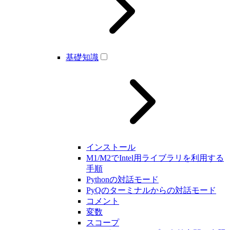
基礎知識
インストール
M1/M2でIntel用ライブラリを利用する
手順
Pythonの対話モード
PyQのターミナルからの対話モード
コメント
変数
スコープ