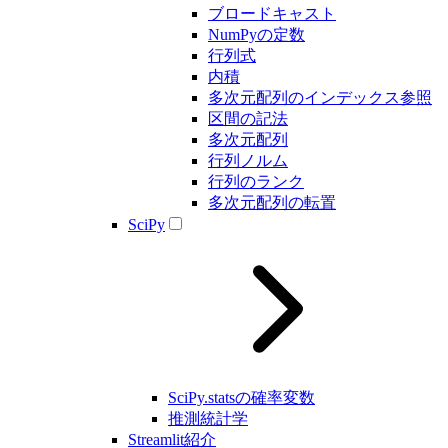
ブロードキャスト
NumPyの定数
行列式
内積
多次元配列のインデックス参照
区間の記法
多次元配列
行列ノルム
行列のランク
多次元配列の転置
SciPy
SciPy.statsの確率変数
推測統計学
Streamlit紹介