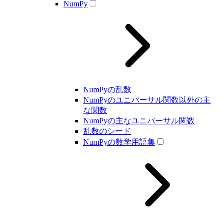
NumPy
NumPyの乱数
NumPyのユニバーサル関数以外の主
な関数
NumPyの主なユニバーサル関数
乱数のシード
NumPyの数学用語集