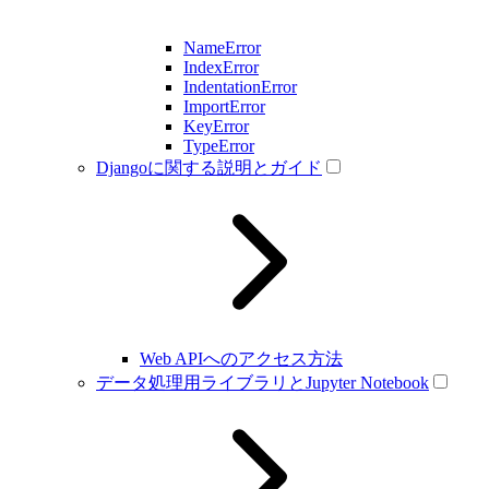
NameError
IndexError
IndentationError
ImportError
KeyError
TypeError
Djangoに関する説明とガイド
Web APIへのアクセス方法
データ処理用ライブラリとJupyter Notebook