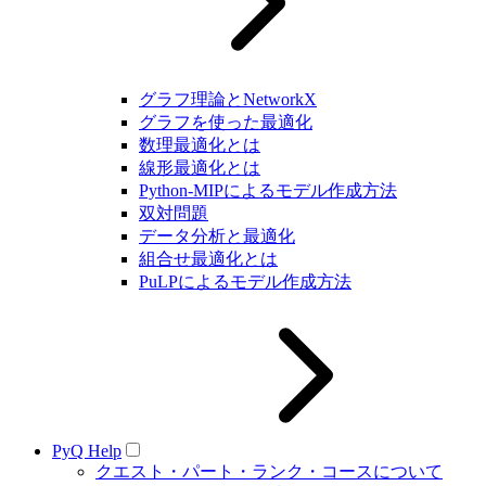
グラフ理論とNetworkX
グラフを使った最適化
数理最適化とは
線形最適化とは
Python-MIPによるモデル作成方法
双対問題
データ分析と最適化
組合せ最適化とは
PuLPによるモデル作成方法
PyQ Help
クエスト・パート・ランク・コースについて