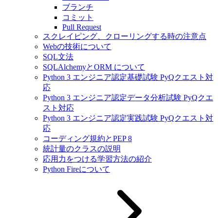
ブランチ
コミット
Pull Request
スクレイピング、クローリングする時の注意点
Webの技術について
SQL文法
SQLAlchemyとORM について
Python 3 エンジニア認定基礎試験 PyQクエスト対
応
Python 3 エンジニア認定データ分析試験 PyQクエ
スト対応
Python 3 エンジニア認定実践試験 PyQクエスト対
応
コーディング規約とPEP 8
統計量のクラスの説明
応用力をつける学習方法の紹介
Python Fireについて