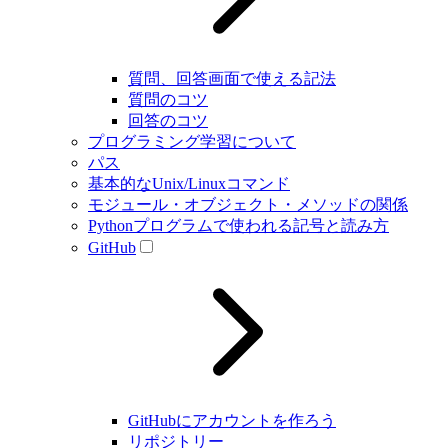
質問、回答画面で使える記法
質問のコツ
回答のコツ
プログラミング学習について
パス
基本的なUnix/Linuxコマンド
モジュール・オブジェクト・メソッドの関係
Pythonプログラムで使われる記号と読み方
GitHub
GitHubにアカウントを作ろう
リポジトリー