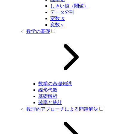
しきい値（閾値）
データ分割
変数 X
変数 y
数学の基礎
数学の基礎知識
線形代数
基礎解析
確率と統計
数理的アプローチによる問題解決