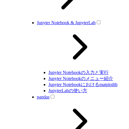
Jupyter Notebook & JupyterLab
Jupyter Notebookの入力と実行
Jupyter Notebookのメニュー紹介
Jupyter Notebookにおけるmatplotlib
JupyterLabの使い方
pandas