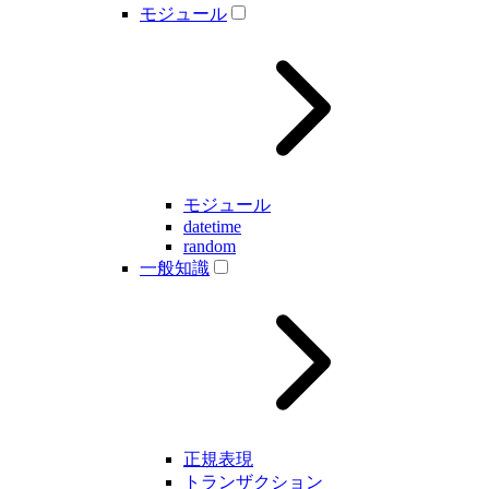
モジュール
モジュール
datetime
random
一般知識
正規表現
トランザクション