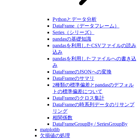
Pythonとデータ分析
DataFrame（データフレーム）
Series（シリーズ）
pandasの基礎知識
pandasを利用したCSVファイルの読み
込み
pandasを利用したファイルへの書き込
み
DataFrameのJSONへの変換
DataFrameのサマリ
2種類の標準偏差とpandasのデフォル
トの標準偏差について
DataFrameのクロス集計
DataFrameの時系列データのリサンプ
リング
相関係数
DataFrameGroupBy / SeriesGroupBy
matplotlib
欠損値の処理