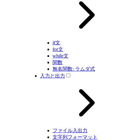
if文
for文
while文
関数
無名関数: ラムダ式
入力と出力
ファイル入出力
文字列フォーマット