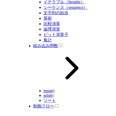
イテラブル（Iterable）
シーケンス（sequence）
文字列の結合
算術
比較演算
論理演算
ビット演算子
集計
組み込み関数
input()
print()
ソート
制御フロー