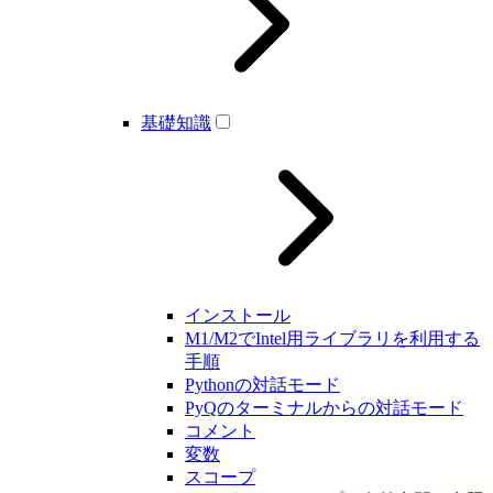
基礎知識
インストール
M1/M2でIntel用ライブラリを利用する
手順
Pythonの対話モード
PyQのターミナルからの対話モード
コメント
変数
スコープ