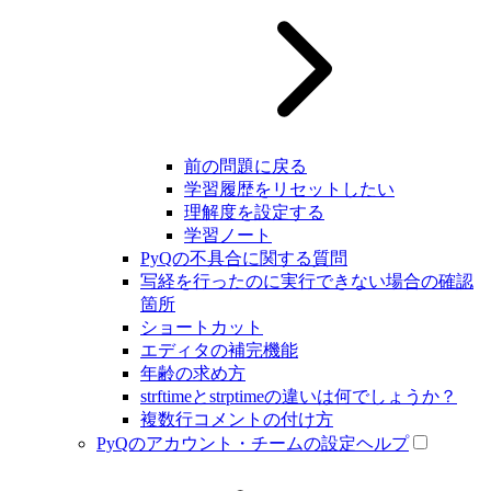
前の問題に戻る
学習履歴をリセットしたい
理解度を設定する
学習ノート
PyQの不具合に関する質問
写経を行ったのに実行できない場合の確認
箇所
ショートカット
エディタの補完機能
年齢の求め方
strftimeとstrptimeの違いは何でしょうか？
複数行コメントの付け方
PyQのアカウント・チームの設定ヘルプ