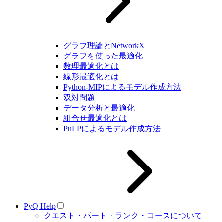
グラフ理論とNetworkX
グラフを使った最適化
数理最適化とは
線形最適化とは
Python-MIPによるモデル作成方法
双対問題
データ分析と最適化
組合せ最適化とは
PuLPによるモデル作成方法
PyQ Help
クエスト・パート・ランク・コースについて