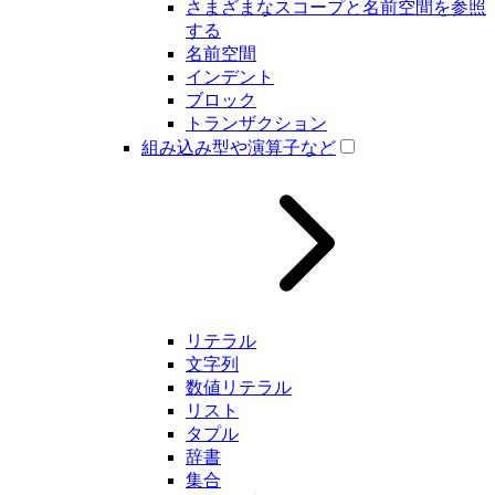
さまざまなスコープと名前空間を参照
する
名前空間
インデント
ブロック
トランザクション
組み込み型や演算子など
リテラル
文字列
数値リテラル
リスト
タプル
辞書
集合