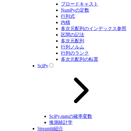
ブロードキャスト
NumPyの定数
行列式
内積
多次元配列のインデックス参照
区間の記法
多次元配列
行列ノルム
行列のランク
多次元配列の転置
SciPy
SciPy.statsの確率変数
推測統計学
Streamlit紹介