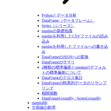
Pythonとデータ分析
DataFrame（データフレーム）
Series（シリーズ）
pandasの基礎知識
pandasを利用したCSVファイルの読み
込み
pandasを利用したファイルへの書き込
み
DataFrameのJSONへの変換
DataFrameのサマリ
2種類の標準偏差とpandasのデフォル
トの標準偏差について
DataFrameのクロス集計
DataFrameの時系列データのリサンプ
リング
相関係数
DataFrameGroupBy / SeriesGroupBy
matplotlib
欠損値の処理