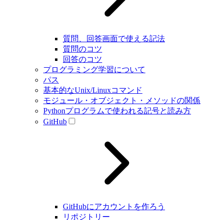
質問、回答画面で使える記法
質問のコツ
回答のコツ
プログラミング学習について
パス
基本的なUnix/Linuxコマンド
モジュール・オブジェクト・メソッドの関係
Pythonプログラムで使われる記号と読み方
GitHub
GitHubにアカウントを作ろう
リポジトリー