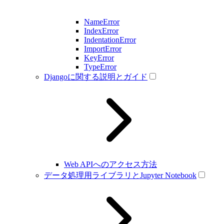
NameError
IndexError
IndentationError
ImportError
KeyError
TypeError
Djangoに関する説明とガイド
Web APIへのアクセス方法
データ処理用ライブラリとJupyter Notebook