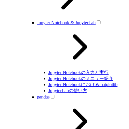
Jupyter Notebook & JupyterLab
Jupyter Notebookの入力と実行
Jupyter Notebookのメニュー紹介
Jupyter Notebookにおけるmatplotlib
JupyterLabの使い方
pandas