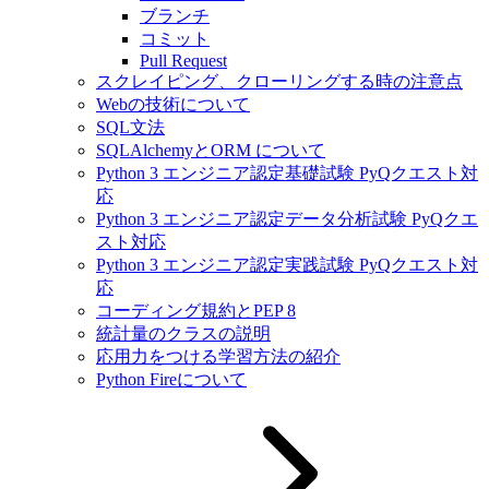
ブランチ
コミット
Pull Request
スクレイピング、クローリングする時の注意点
Webの技術について
SQL文法
SQLAlchemyとORM について
Python 3 エンジニア認定基礎試験 PyQクエスト対
応
Python 3 エンジニア認定データ分析試験 PyQクエ
スト対応
Python 3 エンジニア認定実践試験 PyQクエスト対
応
コーディング規約とPEP 8
統計量のクラスの説明
応用力をつける学習方法の紹介
Python Fireについて