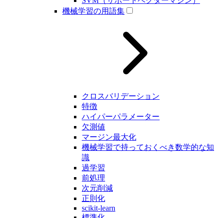
SVM（サポートベクターマシン）
機械学習の用語集
クロスバリデーション
特徴
ハイパーパラメーター
欠測値
マージン最大化
機械学習で持っておくべき数学的な知
識
過学習
前処理
次元削減
正則化
scikit-learn
標準化