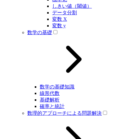
しきい値（閾値）
データ分割
変数 X
変数 y
数学の基礎
数学の基礎知識
線形代数
基礎解析
確率と統計
数理的アプローチによる問題解決