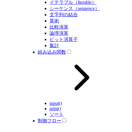
イテラブル（Iterable）
シーケンス（sequence）
文字列の結合
算術
比較演算
論理演算
ビット演算子
集計
組み込み関数
input()
print()
ソート
制御フロー