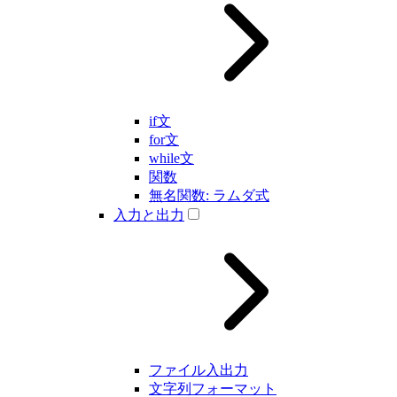
if文
for文
while文
関数
無名関数: ラムダ式
入力と出力
ファイル入出力
文字列フォーマット