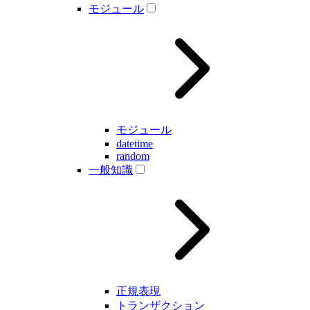
モジュール
モジュール
datetime
random
一般知識
正規表現
トランザクション