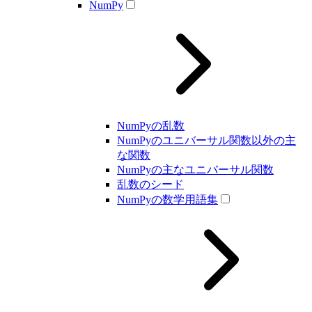
NumPy
NumPyの乱数
NumPyのユニバーサル関数以外の主
な関数
NumPyの主なユニバーサル関数
乱数のシード
NumPyの数学用語集