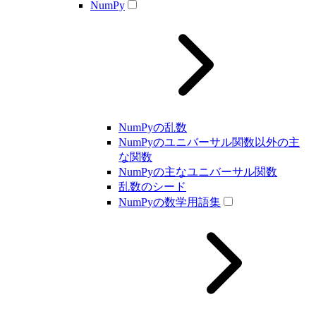
NumPy
NumPyの乱数
NumPyのユニバーサル関数以外の主
な関数
NumPyの主なユニバーサル関数
乱数のシード
NumPyの数学用語集