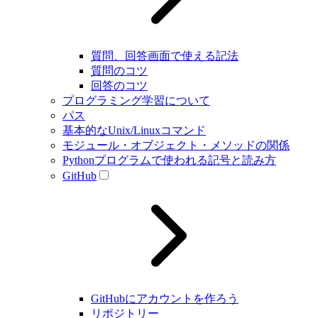
質問、回答画面で使える記法
質問のコツ
回答のコツ
プログラミング学習について
パス
基本的なUnix/Linuxコマンド
モジュール・オブジェクト・メソッドの関係
Pythonプログラムで使われる記号と読み方
GitHub
GitHubにアカウントを作ろう
リポジトリー