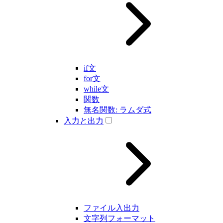
if文
for文
while文
関数
無名関数: ラムダ式
入力と出力
ファイル入出力
文字列フォーマット