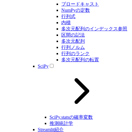
ブロードキャスト
NumPyの定数
行列式
内積
多次元配列のインデックス参照
区間の記法
多次元配列
行列ノルム
行列のランク
多次元配列の転置
SciPy
SciPy.statsの確率変数
推測統計学
Streamlit紹介