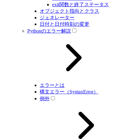
exit関数と終了ステータス
オブジェクト指向とクラス
ジェネレーター
日付と日付時刻の変更
Pythonのエラー解説
エラーとは
構文エラー（SyntaxError）
例外