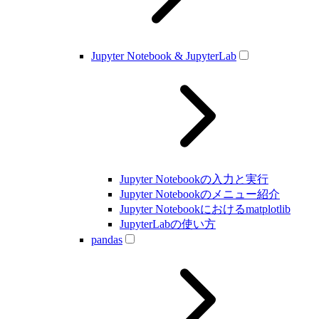
Jupyter Notebook & JupyterLab
Jupyter Notebookの入力と実行
Jupyter Notebookのメニュー紹介
Jupyter Notebookにおけるmatplotlib
JupyterLabの使い方
pandas