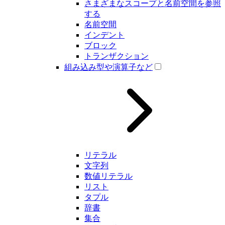
さまざまなスコープと名前空間を参照
する
名前空間
インデント
ブロック
トランザクション
組み込み型や演算子など
リテラル
文字列
数値リテラル
リスト
タプル
辞書
集合