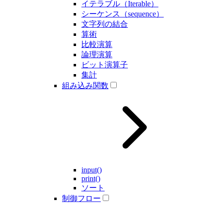
イテラブル（Iterable）
シーケンス（sequence）
文字列の結合
算術
比較演算
論理演算
ビット演算子
集計
組み込み関数
input()
print()
ソート
制御フロー