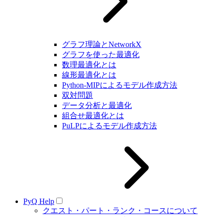
グラフ理論とNetworkX
グラフを使った最適化
数理最適化とは
線形最適化とは
Python-MIPによるモデル作成方法
双対問題
データ分析と最適化
組合せ最適化とは
PuLPによるモデル作成方法
PyQ Help
クエスト・パート・ランク・コースについて