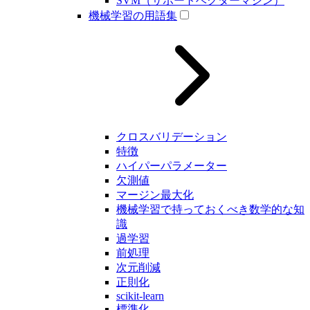
SVM（サポートベクターマシン）
機械学習の用語集
クロスバリデーション
特徴
ハイパーパラメーター
欠測値
マージン最大化
機械学習で持っておくべき数学的な知
識
過学習
前処理
次元削減
正則化
scikit-learn
標準化