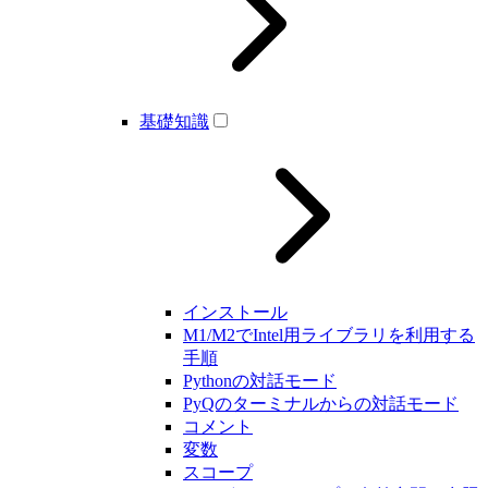
基礎知識
インストール
M1/M2でIntel用ライブラリを利用する
手順
Pythonの対話モード
PyQのターミナルからの対話モード
コメント
変数
スコープ