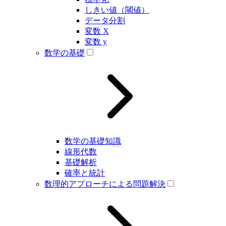
しきい値（閾値）
データ分割
変数 X
変数 y
数学の基礎
数学の基礎知識
線形代数
基礎解析
確率と統計
数理的アプローチによる問題解決