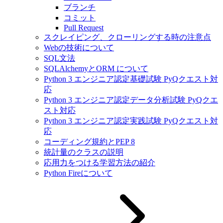
ブランチ
コミット
Pull Request
スクレイピング、クローリングする時の注意点
Webの技術について
SQL文法
SQLAlchemyとORM について
Python 3 エンジニア認定基礎試験 PyQクエスト対
応
Python 3 エンジニア認定データ分析試験 PyQクエ
スト対応
Python 3 エンジニア認定実践試験 PyQクエスト対
応
コーディング規約とPEP 8
統計量のクラスの説明
応用力をつける学習方法の紹介
Python Fireについて