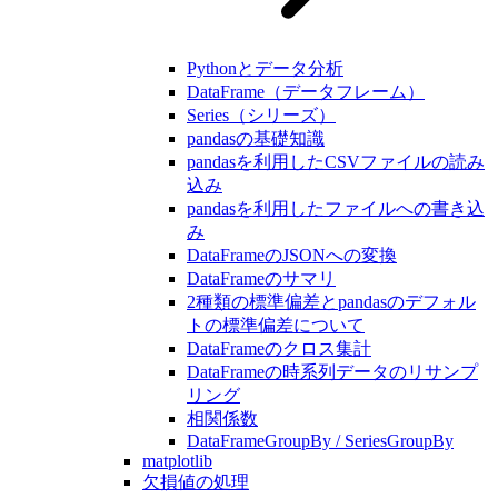
Pythonとデータ分析
DataFrame（データフレーム）
Series（シリーズ）
pandasの基礎知識
pandasを利用したCSVファイルの読み
込み
pandasを利用したファイルへの書き込
み
DataFrameのJSONへの変換
DataFrameのサマリ
2種類の標準偏差とpandasのデフォル
トの標準偏差について
DataFrameのクロス集計
DataFrameの時系列データのリサンプ
リング
相関係数
DataFrameGroupBy / SeriesGroupBy
matplotlib
欠損値の処理