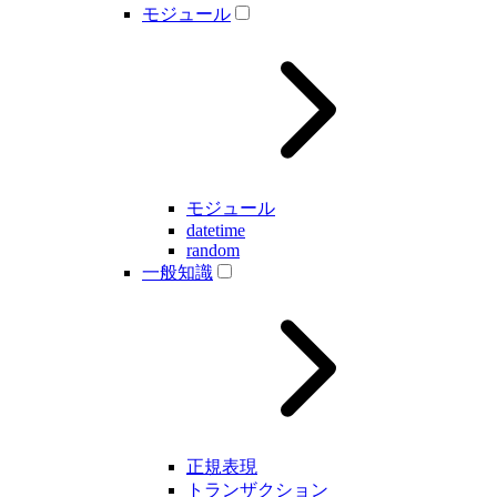
モジュール
モジュール
datetime
random
一般知識
正規表現
トランザクション