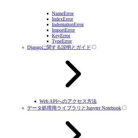
NameError
IndexError
IndentationError
ImportError
KeyError
TypeError
Djangoに関する説明とガイド
Web APIへのアクセス方法
データ処理用ライブラリとJupyter Notebook