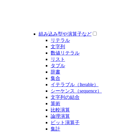
組み込み型や演算子など
リテラル
文字列
数値リテラル
リスト
タプル
辞書
集合
イテラブル（Iterable）
シーケンス（sequence）
文字列の結合
算術
比較演算
論理演算
ビット演算子
集計