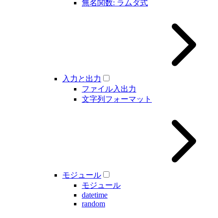
無名関数: ラムダ式
入力と出力
ファイル入出力
文字列フォーマット
モジュール
モジュール
datetime
random