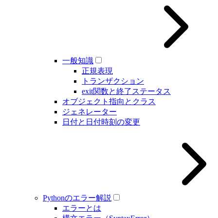
一般知識
正規表現
トランザクション
exit関数と終了ステータス
オブジェクト指向とクラス
ジェネレーター
日付と日付時刻の変更
Pythonのエラー解説
エラーとは