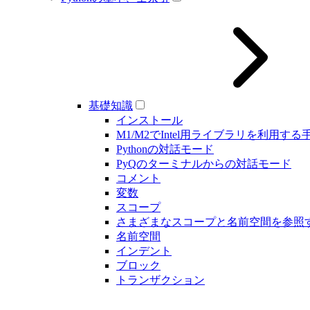
基礎知識
インストール
M1/M2でIntel用ライブラリを利用する
Pythonの対話モード
PyQのターミナルからの対話モード
コメント
変数
スコープ
さまざまなスコープと名前空間を参照
名前空間
インデント
ブロック
トランザクション