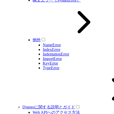
構文エラー（SyntaxError）
例外
NameError
IndexError
IndentationError
ImportError
KeyError
TypeError
Djangoに関する説明とガイド
Web APIへのアクセス方法