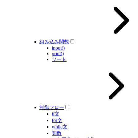
組み込み関数
input()
print()
ソート
制御フロー
if文
for文
while文
関数